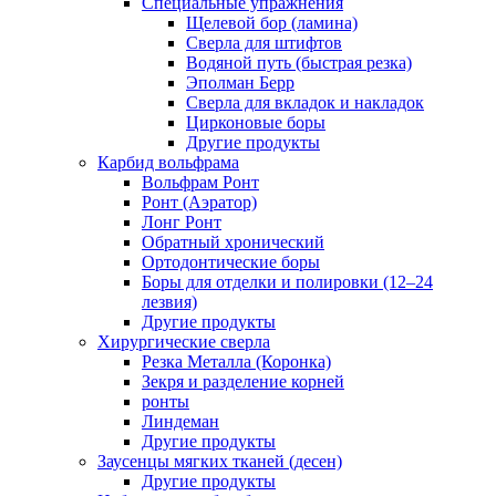
Специальные упражнения
Щелевой бор (ламина)
Сверла для штифтов
Водяной путь (быстрая резка)
Эполман Берр
Сверла для вкладок и накладок
Цирконовые боры
Другие продукты
Карбид вольфрама
Вольфрам Ронт
Ронт (Аэратор)
Лонг Ронт
Обратный хронический
Ортодонтические боры
Боры для отделки и полировки (12–24
лезвия)
Другие продукты
Хирургические сверла
Резка Металла (Коронка)
Зекря и разделение корней
ронты
Линдеман
Другие продукты
Заусенцы мягких тканей (десен)
Другие продукты