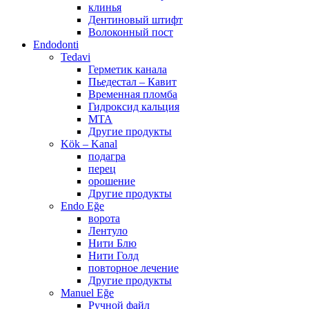
клинья
Дентиновый штифт
Волоконный пост
Endodonti
Tedavi
Герметик канала
Пьедестал – Кавит
Временная пломба
Гидроксид кальция
МТА
Другие продукты
Kök – Kanal
подагра
перец
орошение
Другие продукты
Endo Eğe
ворота
Лентуло
Нити Блю
Нити Голд
повторное лечение
Другие продукты
Manuel Eğe
Ручной файл