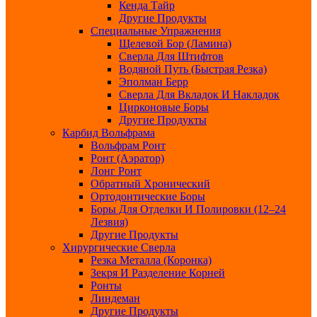
Кенда Тайр
Другие Продукты
Специальные Упражнения
Щелевой Бор (ламина)
Сверла Для Штифтов
Водяной Путь (быстрая Резка)
Эполман Берр
Сверла Для Вкладок И Накладок
Цирконовые Боры
Другие Продукты
Карбид Вольфрама
Вольфрам Ронт
Ронт (Аэратор)
Лонг Ронт
Обратный Хронический
Ортодонтические Боры
Боры Для Отделки И Полировки (12–24
Лезвия)
Другие Продукты
Хирургические Сверла
Резка Металла (Коронка)
Зекря И Разделение Корней
Ронты
Линдеман
Другие Продукты