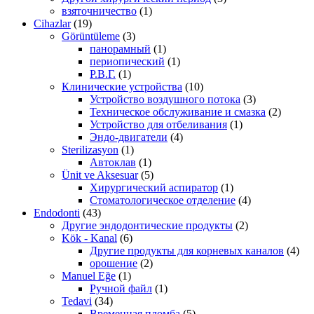
взяточничество
(1)
Cihazlar
(19)
Görüntüleme
(3)
панорамный
(1)
периопический
(1)
Р.В.Г.
(1)
Клинические устройства
(10)
Устройство воздушного потока
(3)
Техническое обслуживание и смазка
(2)
Устройство для отбеливания
(1)
Эндо-двигатели
(4)
Sterilizasyon
(1)
Автоклав
(1)
Ünit ve Aksesuar
(5)
Хирургический аспиратор
(1)
Стоматологическое отделение
(4)
Endodonti
(43)
Другие эндодонтические продукты
(2)
Kök - Kanal
(6)
Другие продукты для корневых каналов
(4)
орошение
(2)
Manuel Eğe
(1)
Ручной файл
(1)
Tedavi
(34)
Временная пломба
(5)