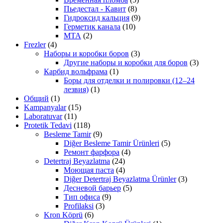
Пьедестал - Кавит
(8)
Гидроксид кальция
(9)
Герметик канала
(10)
МТА
(2)
Frezler
(4)
Наборы и коробки боров
(3)
Другие наборы и коробки для боров
(3)
Карбид вольфрама
(1)
Боры для отделки и полировки (12–24
лезвия)
(1)
Общий
(1)
Kampanyalar
(15)
Laboratuvar
(11)
Protetik Tedavi
(118)
Besleme Tamir
(9)
Diğer Besleme Tamir Ürünleri
(5)
Ремонт фарфора
(4)
Detertraj Beyazlatma
(24)
Моющая паста
(4)
Diğer Detertraj Beyazlatma Ürünler
(3)
Десневой барьер
(5)
Тип офиса
(9)
Profilaksi
(3)
Kron Köprü
(6)