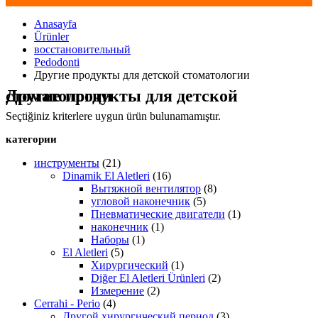
Anasayfa
Ürünler
восстановительный
Pedodonti
Другие продукты для детской стоматологии
Другие продукты для детской стоматологии
Seçtiğiniz kriterlere uygun ürün bulunamamıştır.
категории
инструменты
(21)
Dinamik El Aletleri
(16)
Вытяжной вентилятор
(8)
угловой наконечник
(5)
Пневматические двигатели
(1)
наконечник
(1)
Наборы
(1)
El Aletleri
(5)
Хирургический
(1)
Diğer El Aletleri Ürünleri
(2)
Измерение
(2)
Cerrahi - Perio
(4)
Другой хирургический период
(3)