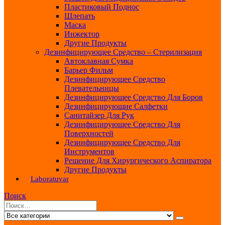
Пластиковый Поднос
Шлепать
Маска
Инжектор
Другие Продукты
Дезинфицирующее Средство – Стерилизация
Автоклавная Сумка
Барьер Фильм
Дезинфицирующее Средство
Плевательницы
Дезинфицирующее Средство Для Боров
Дезинфицирующие Салфетки
Санитайзер Для Рук
Дезинфицирующее Средство Для
Поверхностей
Дезинфицирующее Средство Для
Инструментов
Решение Для Хирургического Аспиратора
Другие Продукты
Laboratuvar
Поиск