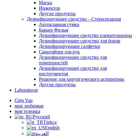
Маска
Инжектор
Другие продукты
Дезинфицирующее средство – Стерилизация
Автоклавная сумка
Барьер Фильм
Дезинфицирующее средство плевательницы
Дезинфицирующее средство для боров
Дезинфицирующие салфетки
Санитайзер для рук
Дезинфицирующее средство для
поверхностей
Дезинфицирующее средство для
инструментов
Решение для хирургического аспиратора
Другие продукты
Laboratuvar
Giriş Yap
мои любимые
моя тележка
Русский
Türkçe
English
العربية