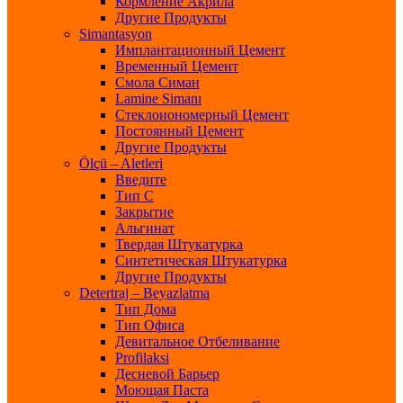
Кормление Акрила
Другие Продукты
Simantasyon
Имплантационный Цемент
Временный Цемент
Смола Симан
Lamine Simanı
Стеклоиономерный Цемент
Постоянный Цемент
Другие Продукты
Ölçü – Aletleri
Введите
Тип С
Закрытие
Альгинат
Твердая Штукатурка
Синтетическая Штукатурка
Другие Продукты
Detertraj – Beyazlatma
Тип Дома
Тип Офиса
Девитальное Отбеливание
Profilaksi
Десневой Барьер
Моющая Паста