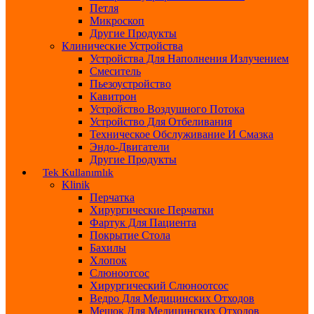
Петля
Микроскоп
Другие Продукты
Клинические Устройства
Устройства Для Наполнения Излучением
Смеситель
Пьезоустройство
Кавитрон
Устройство Воздушного Потока
Устройство Для Отбеливания
Техническое Обслуживание И Смазка
Эндо-Двигатели
Другие Продукты
Tek Kullanımlık
Klinik
Перчатка
Хирургические Перчатки
Фартук Для Пациента
Покрытие Стола
Бахилы
Хлопок
Слюноотсос
Хирургический Слюноотсос
Ведро Для Медицинских Отходов
Мешок Для Медицинских Отходов