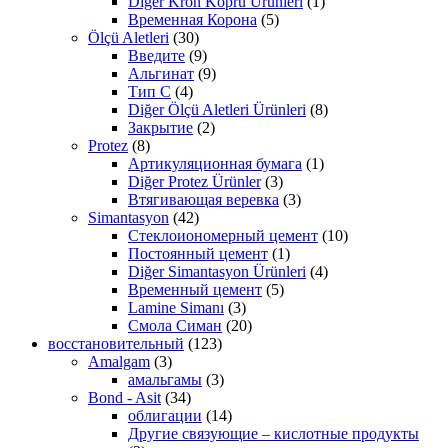
Diğer Kron Koprü Ürünleri
(1)
Временная Корона
(5)
Ölçü Aletleri
(30)
Введите
(9)
Альгинат
(9)
Тип С
(4)
Diğer Ölçü Aletleri Ürünleri
(8)
Закрытие
(2)
Protez
(8)
Артикуляционная бумага
(1)
Diğer Protez Ürünler
(3)
Втягивающая веревка
(3)
Simantasyon
(42)
Стеклоиономерный цемент
(10)
Постоянный цемент
(1)
Diğer Simantasyon Ürünleri
(4)
Временный цемент
(5)
Lamine Simanı
(3)
Смола Симан
(20)
восстановительный
(123)
Amalgam
(3)
амальгамы
(3)
Bond - Asit
(34)
облигации
(14)
Другие связующие – кислотные продукты