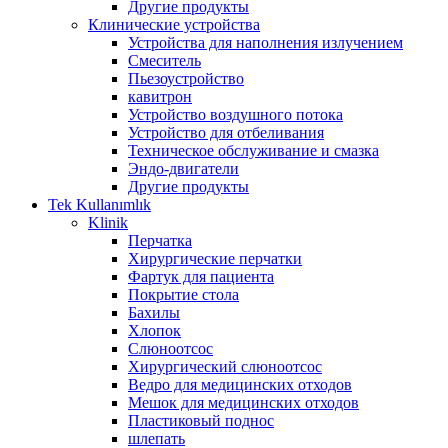
Другие продукты
Клинические устройства
Устройства для наполнения излучением
Смеситель
Пьезоустройство
кавитрон
Устройство воздушного потока
Устройство для отбеливания
Техническое обслуживание и смазка
Эндо-двигатели
Другие продукты
Tek Kullanımlık
Klinik
Перчатка
Хирургические перчатки
Фартук для пациента
Покрытие стола
Бахилы
Хлопок
Слюноотсос
Хирургический слюноотсос
Ведро для медицинских отходов
Мешок для медицинских отходов
Пластиковый поднос
шлепать