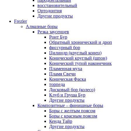
пародонтальный
восстановительный
Ортодонтия
Другие продукты
Frezler
Алмазные боры
Резка заусенцев
Ронт Бур
Обратный хронический и дроп
фиссурный бор
Цилиндр (круглый конец)
Конический круглый (шпон)
Конический тупой наконечник
Пламенная муха
Пламя Свечи
Коническая Фаска
торпеда
Дисковый бор (колесо)
Клуб и Груша Бур
Другие продукты
Композитные – финишные боры
Боры с желтым поясом
Боры с красным поясом
Кенда Тайр
Другие продукты