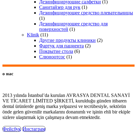
Дезинфицирующие салфетки
(1)
Санитайзер для рук
(1)
Дезинфицирующее средство плевательницы
(1)
Дезинфицирующее средство для
поверхностей
(1)
Klinik
(11)
Другие продукты клиники
(2)
Фартук для пациента
(2)
Покрытие стола
(6)
Слюноотсос
(1)
о нас
2013 yılında İstanbul’da kurulan AVRASYA DENTAL SANAYİ
VE TİCARET LİMİTED ŞİRKETİ, kurulduğu günden itibaren
dental ürünlerde geniş marka yelpazesi ve tecrübesiyle, sektörün
önde gelen güvenilir markalarını donanımlı ve işinin ehli bir ekiple
sizlere ulaştırmak için çalışmaya devam etmektedir.
Фейсбук
Инстаграм