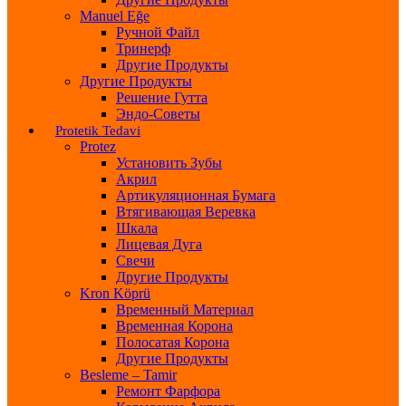
Manuel Eğe
Ручной Файл
Тринерф
Другие Продукты
Другие Продукты
Решение Гутта
Эндо-Советы
Protetik Tedavi
Protez
Установить Зубы
Акрил
Артикуляционная Бумага
Втягивающая Веревка
Шкала
Лицевая Дуга
Свечи
Другие Продукты
Kron Köprü
Временный Материал
Временная Корона
Полосатая Корона
Другие Продукты
Besleme – Tamir
Ремонт Фарфора