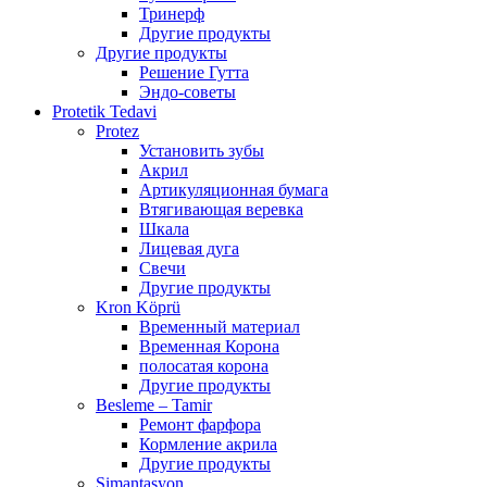
Тринерф
Другие продукты
Другие продукты
Решение Гутта
Эндо-советы
Protetik Tedavi
Protez
Установить зубы
Акрил
Артикуляционная бумага
Втягивающая веревка
Шкала
Лицевая дуга
Свечи
Другие продукты
Kron Köprü
Временный материал
Временная Корона
полосатая корона
Другие продукты
Besleme – Tamir
Ремонт фарфора
Кормление акрила
Другие продукты
Simantasyon