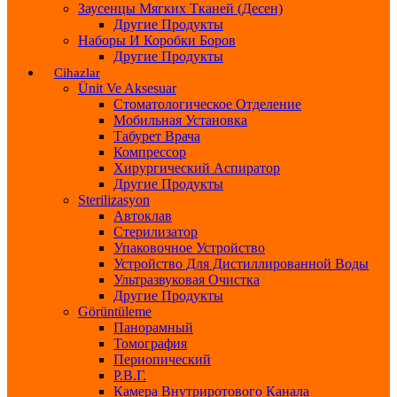
Заусенцы Мягких Тканей (десен)
Другие Продукты
Наборы И Коробки Боров
Другие Продукты
Cihazlar
Ünit Ve Aksesuar
Стоматологическое Отделение
Мобильная Установка
Табурет Врача
Компрессор
Хирургический Аспиратор
Другие Продукты
Sterilizasyon
Автоклав
Стерилизатор
Упаковочное Устройство
Устройство Для Дистиллированной Воды
Ультразвуковая Очистка
Другие Продукты
Görüntüleme
Панорамный
Томография
Периопический
Р.В.Г.
Камера Внутриротового Канала