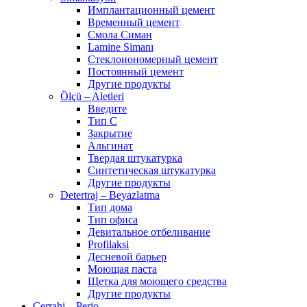
Имплантационный цемент
Временный цемент
Смола Симан
Lamine Simanı
Стеклоиономерный цемент
Постоянный цемент
Другие продукты
Ölçü – Aletleri
Введите
Тип С
Закрытие
Альгинат
Твердая штукатурка
Синтетическая штукатурка
Другие продукты
Detertraj – Beyazlatma
Тип дома
Тип офиса
Девитальное отбеливание
Profilaksi
Десневой барьер
Моющая паста
Щетка для моющего средства
Другие продукты
Cerrahi – Perio