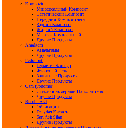
Kompozit
Универсальный Композит
Эстетический Композит
Передний Композитный
Задний Композит
Жидкий Композит
Макияж Композитный
Другие Продукты
Amalgam
Амальгамы
Другие Продукты
Pedodonti
Герметик Фиссур
Фторовый Гель
Защитные Продукты
Другие Продукты
Cam İyonomer
Стеклоиономерный Наполнитель
Другие Продукты
Bond – Asit
Облигации
Голубая Кислота
Sarı Asit Silan
Другие Продукты
Другие Восстановительные Продукты