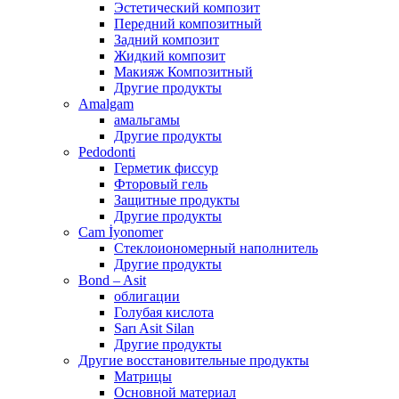
Эстетический композит
Передний композитный
Задний композит
Жидкий композит
Макияж Композитный
Другие продукты
Amalgam
амальгамы
Другие продукты
Pedodonti
Герметик фиссур
Фторовый гель
Защитные продукты
Другие продукты
Cam İyonomer
Стеклоиономерный наполнитель
Другие продукты
Bond – Asit
облигации
Голубая кислота
Sarı Asit Silan
Другие продукты
Другие восстановительные продукты
Матрицы
Основной материал