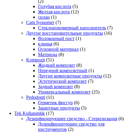
(2)
Голубая кислота
(5)
Желтая кислота
(12)
силан
(1)
Cam İyonomer
(7)
Стеклоиономерный наполнитель
(7)
Другие восстановительные продукты
(16)
Волоконный пост
(1)
клинья
(6)
Основной материал
(1)
Матрицы
(8)
Kompozit
(51)
Жидкий композит
(8)
Передний композитный
(1)
Другие композитные продукты
(12)
Эстетический композит
(7)
Задний композит
(8)
Универсальный композит
(25)
Pedodonti
(11)
Герметик фиссур
(6)
Защитные продукты
(5)
Tek Kullanımlık
(17)
Дезинфицирующее средство - Стерилизация
(6)
Дезинфицирующее средство для
инструментов
(2)