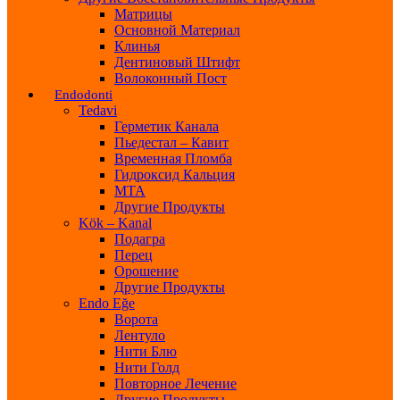
Матрицы
Основной Материал
Клинья
Дентиновый Штифт
Волоконный Пост
Endodonti
Tedavi
Герметик Канала
Пьедестал – Кавит
Временная Пломба
Гидроксид Кальция
МТА
Другие Продукты
Kök – Kanal
Подагра
Перец
Орошение
Другие Продукты
Endo Eğe
Ворота
Лентуло
Нити Блю
Нити Голд
Повторное Лечение
Другие Продукты