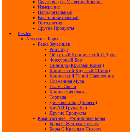
Средство Для Удаления Короны
Измерение
Пародонтальный
Восстановительный
Ортодонтия
Другие Продукты
Frezler
Алмазные Боры
Резка Заусенцев
Ронт Бур
Обратный Хронический И Дроп
Фиссурный Бор
Цилиндр (круглый Конец)
Конический Круглый (шпон)
Конический Тупой Наконечник
Пламенная Муха
Пламя Свечи
Коническая Фаска
Торпеда
Дисковый Бор (колесо)
Клуб И Груша Бур
Другие Продукты
Композитные – Финишные Боры
Боры С Желтым Поясом
Боры С Красным Поясом