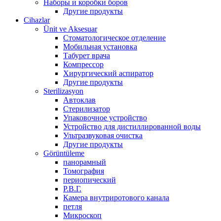
Наборы и коробки боров
Другие продукты
Cihazlar
Ünit ve Aksesuar
Стоматологическое отделение
Мобильная установка
Табурет врача
Компрессор
Хирургический аспиратор
Другие продукты
Sterilizasyon
Автоклав
Стерилизатор
Упаковочное устройство
Устройство для дистиллированной воды
Ультразвуковая очистка
Другие продукты
Görüntüleme
панорамный
Томография
периопический
Р.В.Г.
Камера внутриротового канала
петля
Микроскоп