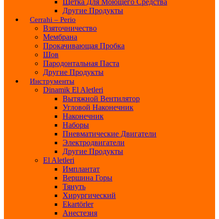
Щетка Для Моющего Средства
Другие Продукты
Cerrahi – Perio
Взяточничество
Мембрана
Прокачивающая Пробка
Шов
Пародонтальная Паста
Другие Продукты
Инструменты
Dinamik El Aletleri
Вытяжной Вентилятор
Угловой Наконечник
Наконечник
Наборы
Пневматические Двигатели
Электродвигатели
Другие Продукты
El Aletleri
Имплантат
Вершина Горы
Тянуть
Хирургический
Ekartörler
Анестезия