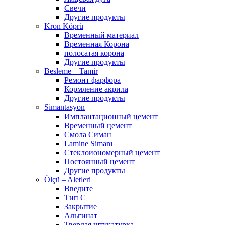
Свечи
Другие продукты
Kron Köprü
Временный материал
Временная Корона
полосатая корона
Другие продукты
Besleme – Tamir
Ремонт фарфора
Кормление акрила
Другие продукты
Simantasyon
Имплантационный цемент
Временный цемент
Смола Симан
Lamine Simanı
Стеклоиономерный цемент
Постоянный цемент
Другие продукты
Ölçü – Aletleri
Введите
Тип С
Закрытие
Альгинат
Твердая штукатурка