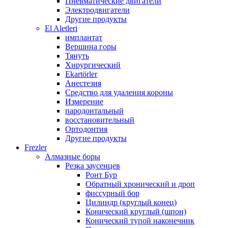
Пневматические двигатели
Электродвигатели
Другие продукты
El Aletleri
имплантат
Вершина горы
Тянуть
Хирургический
Ekartörler
Анестезия
Средство для удаления короны
Измерение
пародонтальный
восстановительный
Ортодонтия
Другие продукты
Frezler
Алмазные боры
Резка заусенцев
Ронт Бур
Обратный хронический и дроп
фиссурный бор
Цилиндр (круглый конец)
Конический круглый (шпон)
Конический тупой наконечник