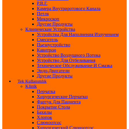
Р.В.Г.
Камера Внутриротового Канала
Петля
Микроскоп
Другие Продукты
Клинические Устройства
Устройства Для Наполнения Излучением
Смеситель
Пьезоустройство
Кавитрон
Устройство Воздушного Потока
Устройство Для Отбеливания
Техническое Обслуживание И Смазка
Эндо-Двигатели
Другие Продукты
Tek Kullanımlık
Klinik
Перчатка
Хирургические Перчатки
Фартук Для Пациента
Покрытие Стола
Бахилы
Хлопок
Слюноотсос
Хирургический Слюноотсос