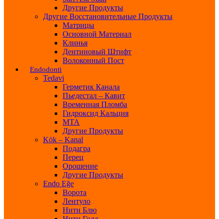
Другие Продукты
Другие Восстановительные Продукты
Матрицы
Основной Материал
Клинья
Дентиновый Штифт
Волоконный Пост
Endodonti
Tedavi
Герметик Канала
Пьедестал – Кавит
Временная Пломба
Гидроксид Кальция
МТА
Другие Продукты
Kök – Kanal
Подагра
Перец
Орошение
Другие Продукты
Endo Eğe
Ворота
Лентуло
Нити Блю
Нити Голд