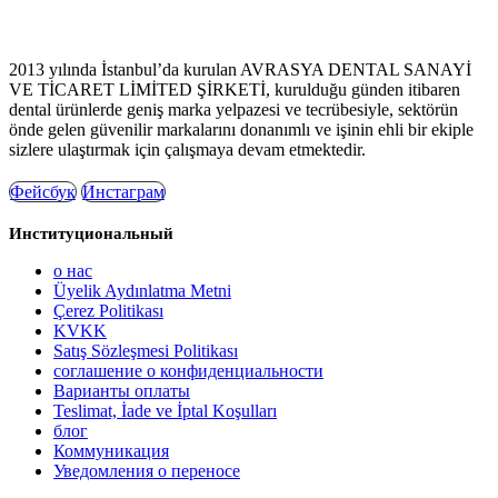
2013 yılında İstanbul’da kurulan AVRASYA DENTAL SANAYİ
VE TİCARET LİMİTED ŞİRKETİ, kurulduğu günden itibaren
dental ürünlerde geniş marka yelpazesi ve tecrübesiyle, sektörün
önde gelen güvenilir markalarını donanımlı ve işinin ehli bir ekiple
sizlere ulaştırmak için çalışmaya devam etmektedir.
Фейсбук
Инстаграм
Институциональный
о нас
Üyelik Aydınlatma Metni
Çerez Politikası
KVKK
Satış Sözleşmesi Politikası
соглашение о конфиденциальности
Варианты оплаты
Teslimat, İade ve İptal Koşulları
блог
Коммуникация
Уведомления о переносе