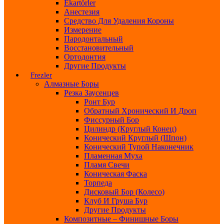
Ekartörler
Анестезия
Средство Для Удаления Короны
Измерение
Пародонтальный
Восстановительный
Ортодонтия
Другие Продукты
Frezler
Алмазные Боры
Резка Заусенцев
Ронт Бур
Обратный Хронический И Дроп
Фиссурный Бор
Цилиндр (круглый Конец)
Конический Круглый (шпон)
Конический Тупой Наконечник
Пламенная Муха
Пламя Свечи
Коническая Фаска
Торпеда
Дисковый Бор (колесо)
Клуб И Груша Бур
Другие Продукты
Композитные – Финишные Боры