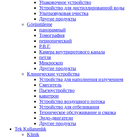
Упаковочное устройство
Устройство для дистиллированной воды
Ультразвуковая очистка
Другие продукты
Görüntüleme
панорамный
Томография
периопический
Р.В.Г.
Камера внутриротового канала
петля
Микроскоп
Другие продукты
Клинические устройства
Устройства для наполнения излучением
Смеситель
Пьезоустройство
кавитрон
Устройство воздушного потока
Устройство для отбеливания
Техническое обслуживание и смазка
Эндо-двигатели
Другие продукты
Tek Kullanımlık
Klinik