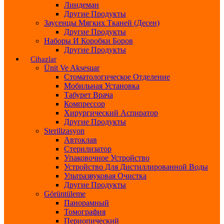
Линдеман
Другие Продукты
Заусенцы Мягких Тканей (десен)
Другие Продукты
Наборы И Коробки Боров
Другие Продукты
Cihazlar
Ünit Ve Aksesuar
Стоматологическое Отделение
Мобильная Установка
Табурет Врача
Компрессор
Хирургический Аспиратор
Другие Продукты
Sterilizasyon
Автоклав
Стерилизатор
Упаковочное Устройство
Устройство Для Дистиллированной Воды
Ультразвуковая Очистка
Другие Продукты
Görüntüleme
Панорамный
Томография
Периопический