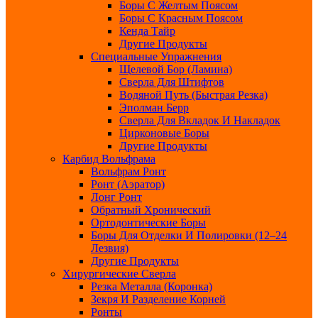
Боры С Желтым Поясом
Боры С Красным Поясом
Кенда Тайр
Другие Продукты
Специальные Упражнения
Щелевой Бор (ламина)
Сверла Для Штифтов
Водяной Путь (быстрая Резка)
Эполман Берр
Сверла Для Вкладок И Накладок
Цирконовые Боры
Другие Продукты
Карбид Вольфрама
Вольфрам Ронт
Ронт (Аэратор)
Лонг Ронт
Обратный Хронический
Ортодонтические Боры
Боры Для Отделки И Полировки (12–24
Лезвия)
Другие Продукты
Хирургические Сверла
Резка Металла (Коронка)
Зекря И Разделение Корней
Ронты