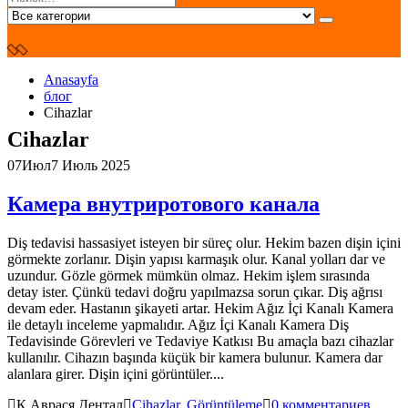
Anasayfa
блог
Cihazlar
Cihazlar
07
Июл
7 Июль 2025
Камера внутриротового канала
Diş tedavisi hassasiyet isteyen bir süreç olur. Hekim bazen dişin içini
görmekte zorlanır. Dişin yapısı karmaşık olur. Kanal yolları dar ve
uzundur. Gözle görmek mümkün olmaz. Hekim işlem sırasında
detay ister. Çünkü tedavi doğru yapılmazsa sorun çıkar. Diş ağrısı
devam eder. Hastanın şikayeti artar. Hekim Ağız İçi Kanalı Kamera
ile detaylı inceleme yapmalıdır. Ağız İçi Kanalı Kamera Diş
Tedavisinde Görevleri ve Tedaviye Katkısı Bu amaçla bazı cihazlar
kullanılır. Cihazın başında küçük bir kamera bulunur. Kamera dar
alanlara girer. Dişin içini görüntüler....
К Аврася Дентал
Cihazlar
,
Görüntüleme
0 комментариев