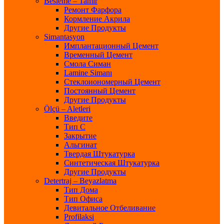
Besleme – Tamir
Ремонт Фарфора
Кормление Акрила
Другие Продукты
Simantasyon
Имплантационный Цемент
Временный Цемент
Смола Симан
Lamine Simanı
Стеклоиономерный Цемент
Постоянный Цемент
Другие Продукты
Ölçü – Aletleri
Введите
Тип С
Закрытие
Альгинат
Твердая Штукатурка
Синтетическая Штукатурка
Другие Продукты
Detertraj – Beyazlatma
Тип Дома
Тип Офиса
Девитальное Отбеливание
Profilaksi