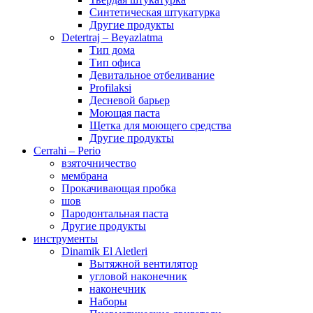
Синтетическая штукатурка
Другие продукты
Detertraj – Beyazlatma
Тип дома
Тип офиса
Девитальное отбеливание
Profilaksi
Десневой барьер
Моющая паста
Щетка для моющего средства
Другие продукты
Cerrahi – Perio
взяточничество
мембрана
Прокачивающая пробка
шов
Пародонтальная паста
Другие продукты
инструменты
Dinamik El Aletleri
Вытяжной вентилятор
угловой наконечник
наконечник
Наборы