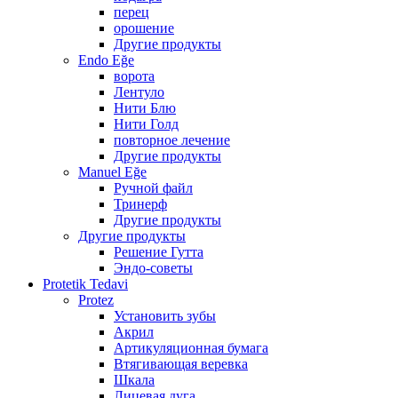
перец
орошение
Другие продукты
Endo Eğe
ворота
Лентуло
Нити Блю
Нити Голд
повторное лечение
Другие продукты
Manuel Eğe
Ручной файл
Тринерф
Другие продукты
Другие продукты
Решение Гутта
Эндо-советы
Protetik Tedavi
Protez
Установить зубы
Акрил
Артикуляционная бумага
Втягивающая веревка
Шкала
Лицевая дуга