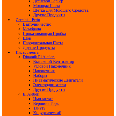
Десневой Барьер
Моющая Паста
Щетка Для Моющего Средства
Другие Продукты
Cerrahi – Perio
Взяточничество
Мембрана
Прокачивающая Пробка
Шов
Пародонтальная Паста
Другие Продукты
Инструменты
Dinamik El Aletleri
Вытяжной Вентилятор
Угловой Наконечник
Наконечник
Наборы
Пневматические Двигатели
Электродвигатели
Другие Продукты
El Aletleri
Имплантат
Вершина Горы
Тянуть
Хирургический