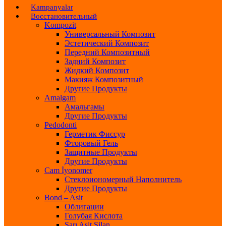
Kampanyalar
Восстановительный
Kompozit
Универсальный Композит
Эстетический Композит
Передний Композитный
Задний Композит
Жидкий Композит
Макияж Композитный
Другие Продукты
Amalgam
Амальгамы
Другие Продукты
Pedodonti
Герметик Фиссур
Фторовый Гель
Защитные Продукты
Другие Продукты
Cam İyonomer
Стеклоиономерный Наполнитель
Другие Продукты
Bond – Asit
Облигации
Голубая Кислота
Sarı Asit Silan