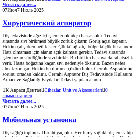
Читать далее...
07
Июл
7 Июль 2025
Хирургический аспиратор
Diş tedavisinde ağız içi işlemler oldukça hassas olur. Tedavi
sırasında sıvı birikmesi büyük zorluk çıkarır. Görüş açısı kapanır.
Hekim çalışırken netlik ister. Çünkü ağız içi bölge küçük bir alandır.
Hata olmaması için alanın açık kalması gerekir. Tedavi sırasında
işlem uzun sürdüğünde sıvı birikir. Bu birikim hastaya da rahatsızlık
verir. Hasta boğazına kaçan sıvı nedeniyle öksürür. Bazen nefes
almak zorlaşır. Hekim bu duruma çözüm bulur. Cerrahi Aspratör bu
sorunu ortadan kaldırır. Cerrahi Aspratör Diş Tedavisinde Kullanım
Amacı ve Sağladığı Faydalar Tedavi yapılan alanın...
К Аврася Дентал
Cihazlar
,
Ünit ve Aksesuarları
0
комментариев
Читать далее...
07
Июл
7 Июль 2025
Мобильная установка
Diş sağlığı toplumsal bir ihtiyaç olur. Her birey sağlıklı dişlere sahip