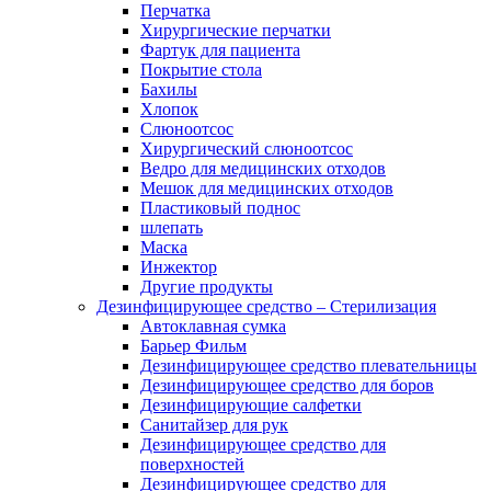
Перчатка
Хирургические перчатки
Фартук для пациента
Покрытие стола
Бахилы
Хлопок
Слюноотсос
Хирургический слюноотсос
Ведро для медицинских отходов
Мешок для медицинских отходов
Пластиковый поднос
шлепать
Маска
Инжектор
Другие продукты
Дезинфицирующее средство – Стерилизация
Автоклавная сумка
Барьер Фильм
Дезинфицирующее средство плевательницы
Дезинфицирующее средство для боров
Дезинфицирующие салфетки
Санитайзер для рук
Дезинфицирующее средство для
поверхностей
Дезинфицирующее средство для