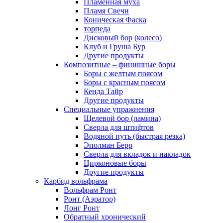
Пламенная муха
Пламя Свечи
Коническая Фаска
торпеда
Дисковый бор (колесо)
Клуб и Груша Бур
Другие продукты
Композитные – финишные боры
Боры с желтым поясом
Боры с красным поясом
Кенда Тайр
Другие продукты
Специальные упражнения
Щелевой бор (ламина)
Сверла для штифтов
Водяной путь (быстрая резка)
Эполман Берр
Сверла для вкладок и накладок
Цирконовые боры
Другие продукты
Карбид вольфрама
Вольфрам Ронт
Ронт (Аэратор)
Лонг Ронт
Обратный хронический