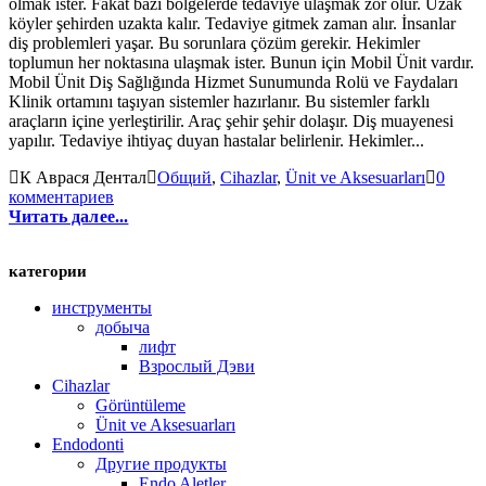
olmak ister. Fakat bazı bölgelerde tedaviye ulaşmak zor olur. Uzak
köyler şehirden uzakta kalır. Tedaviye gitmek zaman alır. İnsanlar
diş problemleri yaşar. Bu sorunlara çözüm gerekir. Hekimler
toplumun her noktasına ulaşmak ister. Bunun için Mobil Ünit vardır.
Mobil Ünit Diş Sağlığında Hizmet Sunumunda Rolü ve Faydaları
Klinik ortamını taşıyan sistemler hazırlanır. Bu sistemler farklı
araçların içine yerleştirilir. Araç şehir şehir dolaşır. Diş muayenesi
yapılır. Tedaviye ihtiyaç duyan hastalar belirlenir. Hekimler...
К Аврася Дентал
Общий
,
Cihazlar
,
Ünit ve Aksesuarları
0
комментариев
Читать далее...
категории
инструменты
добыча
лифт
Взрослый Дэви
Cihazlar
Görüntüleme
Ünit ve Aksesuarları
Endodonti
Другие продукты
Endo Aletler