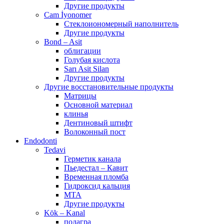
Другие продукты
Cam İyonomer
Стеклоиономерный наполнитель
Другие продукты
Bond – Asit
облигации
Голубая кислота
Sarı Asit Silan
Другие продукты
Другие восстановительные продукты
Матрицы
Основной материал
клинья
Дентиновый штифт
Волоконный пост
Endodonti
Tedavi
Герметик канала
Пьедестал – Кавит
Временная пломба
Гидроксид кальция
МТА
Другие продукты
Kök – Kanal
подагра