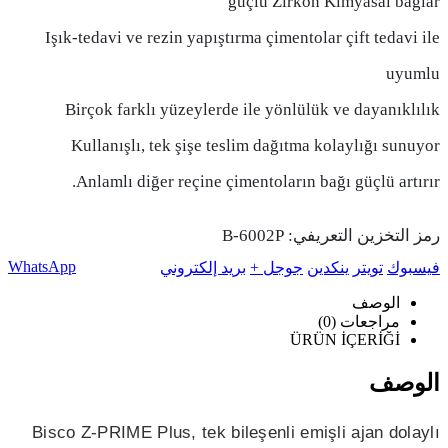
güçlü Zirkon Kimyasal bağlar
Işık-tedavi ve rezin yapıştırma çimentolar çift tedavi ile
uyumlu
Birçok farklı yüzeylerde ile yönlülük ve dayanıklılık
Kullanışlı, tek şişe teslim dağıtma kolaylığı sunuyor
Anlamlı diğer reçine çimentoların bağı güçlü artırır.
رمز التخزين التعريفي:
B-6002P
WhatsApp
فيسبوك
تويتر
ينكدين
جوجل +
بريد إلكتروني
الوصف
مراجعات (0)
ÜRÜN İÇERİĞİ
الوصف
Bisco Z-PRIME Plus, tek bileşenli emişli ajan dolaylı