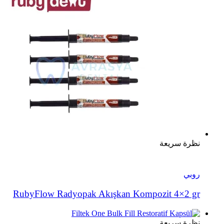
نظرة سريعة
روبي
RubyFlow Radyopak Akışkan Kompozit 4×2 gr
نظرة سريعة