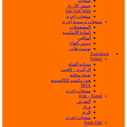
سندات
حمض الأزرق
Sarı Asit Silan
منتجات اخرى
منتجات ترميمية أخرى
المصفوفات
المادة الأساسية
أسافين
دبوس العاج
بوست فايبر
Endodonti
Tedavi
سدادة القناة
الركيزة – كافيت
تعبئة مؤقتة
هيدروكسيد الكالسيوم
MTA
منتجات اخرى
Kök – Kanal
النقرس
ورق
الري
منتجات اخرى
Endo Eğe