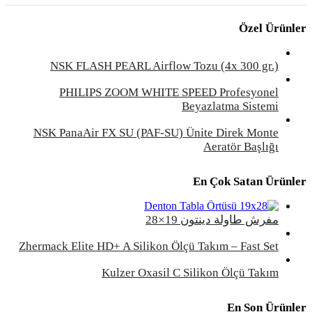
Özel Ürünler
NSK FLASH PEARL Airflow Tozu (4x 300 gr.)
PHILIPS ZOOM WHITE SPEED Profesyonel
Beyazlatma Sistemi
NSK PanaAir FX SU (PAF-SU) Ünite Direk Monte
Aeratör Başlığı
En Çok Satan Ürünler
مفرش طاولة دينتون 19×28
Zhermack Elite HD+ A Silikon Ölçü Takım – Fast Set
Kulzer Oxasil C Silikon Ölçü Takım
En Son Ürünler