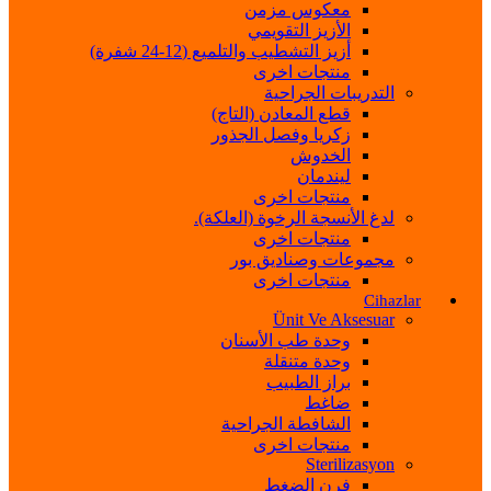
معكوس مزمن
الأزيز التقويمي
أزيز التشطيب والتلميع (12-24 شفرة)
منتجات اخرى
التدريبات الجراحية
قطع المعادن (التاج)
زكريا وفصل الجذور
الخدوش
ليندمان
منتجات اخرى
لدغ الأنسجة الرخوة (العلكة).
منتجات اخرى
مجموعات وصناديق بور
منتجات اخرى
Cihazlar
Ünit Ve Aksesuar
وحدة طب الأسنان
وحدة متنقلة
براز الطبيب
ضاغط
الشافطة الجراحية
منتجات اخرى
Sterilizasyon
فرن الضغط