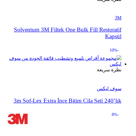
3M
Solventum 3M Filtek One Bulk Fill Restoratif
Kapsül
-10%
نظرة سريعة
سوف ليكس
3m Sof-Lex Extra İnce Bitim Cila Seti 240’lık
-8%