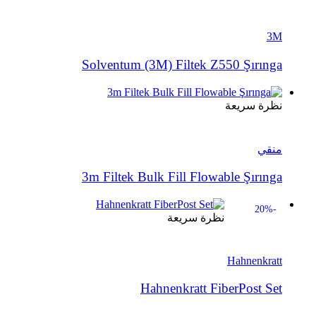
3M
Solventum (3M) Filtek Z550 Şırınga
نظرة سريعة
منقي
3m Filtek Bulk Fill Flowable Şırınga
-20%
نظرة سريعة
Hahnenkratt
Hahnenkratt FiberPost Set