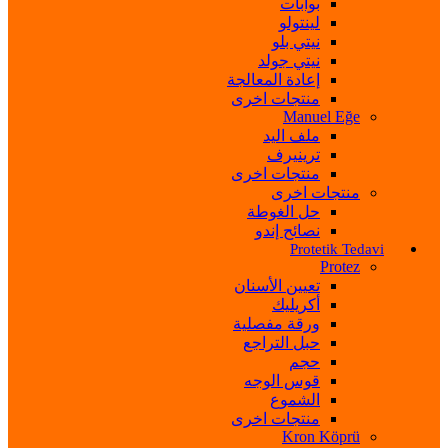
بوابات
لينتولو
نيتي بلو
نيتي جولد
إعادة المعالجة
منتجات اخرى
Manuel Eğe
ملف اليد
ترينيرف
منتجات اخرى
منتجات اخرى
حل الغوطة
نصائح إندو
Protetik Tedavi
Protez
تعيين الأسنان
أكريليك
ورقة مفصلية
حبل التراجع
حجم
قوس الوجه
الشموع
منتجات اخرى
Kron Köprü