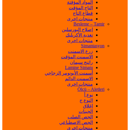
المواد المؤقتة
التاج المؤقت
قطاع التاج
منتجات اخرى
Besleme – Tamir
إصلاح البورسلين
تغذية الأكريليك
منتجات اخرى
Simantasyon
زرع الاسمنت
الاسمنت المؤقت
راتنج سيمان
Lamine Simanı
أسمنت الأيونومر الزجاجي
الاسمنت الدائم
منتجات اخرى
Ölçü – Aletleri
نوع أ
النوع ج
إغلاق
الجينات
الجص الصلب
الجص الاصطناعي
منتجات اخرى