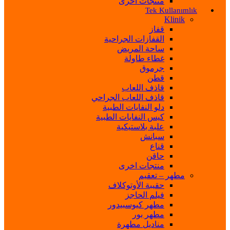
منتجات اخرى
Tek Kullanımlık
Klinik
قفاز
القفازات الجراحية
ساحة المريض
غطاء طاولة
جرموق
قطن
قاذف اللعاب
قاذف اللعاب الجراحي
دلو النفايات الطبية
كيس النفايات الطبية
علبة بلاستيكية
سبانش
قناع
حاقن
منتجات اخرى
مطهر – تعقيم
حقيبة الأوتوكلاف
فيلم الحاجز
مطهر كيوسبيدور
مطهر بور
مناديل مطهرة