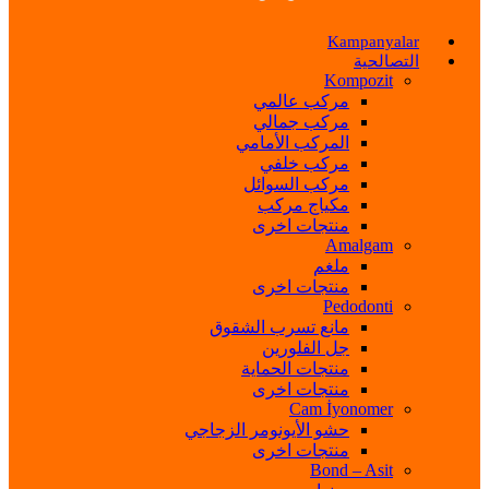
Kampanyalar
التصالحية
Kompozit
مركب عالمي
مركب جمالي
المركب الأمامي
مركب خلفي
مركب السوائل
مكياج مركب
منتجات اخرى
Amalgam
ملغم
منتجات اخرى
Pedodonti
مانع تسرب الشقوق
جل الفلورين
منتجات الحماية
منتجات اخرى
Cam İyonomer
حشو الأيونومر الزجاجي
منتجات اخرى
Bond – Asit