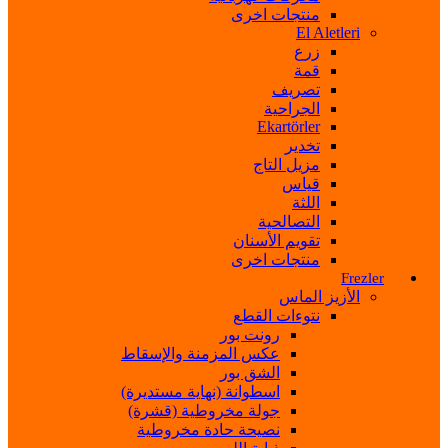
منتجات اخرى
El Aletleri
زرع
قمة
تصريف
الجراحية
Ekartörler
تخدير
مزيل التاج
قياس
اللثة
التصالحية
تقويم الأسنان
منتجات اخرى
Frezler
الأزيز الماس
نتوءات القطع
رونت بور
عكس المزمنة والإسقاط
الشق بور
اسطوانة (نهاية مستديرة)
جولة مخروطية (قشرة)
نصيحة حادة مخروطية