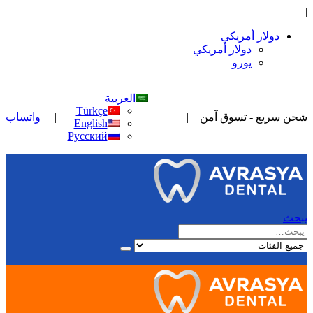
|
دولار أمريكي
دولار أمريكي
يورو
العربية
Türkçe
|
|
شحن سريع - تسوق آمن
واتساب
English
Русский
يبحث