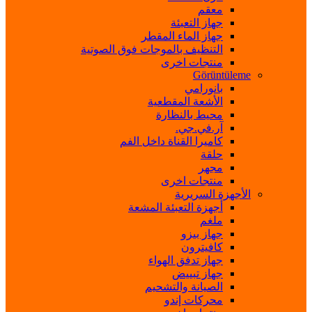
معقم
جهاز التعبئة
جهاز الماء المقطر
التنظيف بالموجات فوق الصوتية
منتجات اخرى
Görüntüleme
بانورامي
الأشعة المقطعية
محيط بالنظارة
آر.في.جي.
كاميرا القناة داخل الفم
حلقة
مجهر
منتجات اخرى
الأجهزة السريرية
أجهزة التعبئة المشعة
ملغم
جهاز بيزو
كافيترون
جهاز تدفق الهواء
جهاز تبييض
الصيانة والتشحيم
محركات إندو