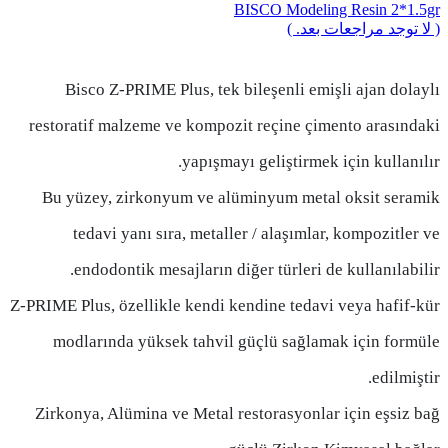
BISCO Modeling Resin 2*1.5gr
( لا توجد مراجعات بعد. )
Bisco Z-PRIME Plus, tek bileşenli emişli ajan dolaylı
restoratif malzeme ve kompozit reçine çimento arasındaki
yapışmayı geliştirmek için kullanılır.
Bu yüzey, zirkonyum ve alüminyum metal oksit seramik
tedavi yanı sıra, metaller / alaşımlar, kompozitler ve
endodontik mesajların diğer türleri de kullanılabilir.
Z-PRIME Plus, özellikle kendi kendine tedavi veya hafif-kür
modlarında yüksek tahvil güçlü sağlamak için formüle
edilmiştir.
Zirkonya, Alümina ve Metal restorasyonlar için eşsiz bağ