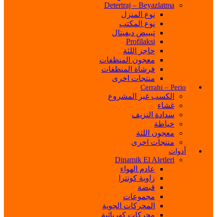
Detertraj – Beyazlatma
نوع المنزل
نوع المكتب
تبييض ديفيتال
Profilaksi
حاجز اللثة
معجون المنظفات
فرشاة المنظفات
منتجات اخرى
Cerrahi – Perio
الكسب غير المشروع
غشاء
سدادة النزيف
خياطة
معجون اللثة
منتجات اخرى
أدوات
Dinamik El Aletleri
عادم الهواء
زاوية كونترا
قبضة
مجموعات
المحركات الجوية
محركات كهربائية