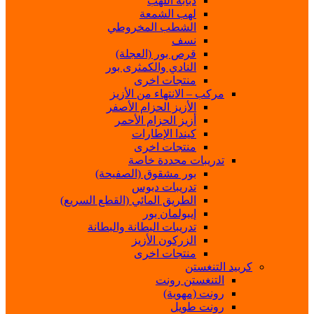
ذبابة اللهب
لهب الشمعة
الشطب المخروطي
نسف
قرص بور (العجلة)
النادي والكمثرى بور
منتجات اخرى
مركب – الانتهاء من الأزيز
الأزيز الحزام الأصفر
أزيز الحزام الأحمر
كيندا الإطارات
منتجات اخرى
تدريبات محددة خاصة
بور مشقوق (الصفيحة)
تدريبات دبوس
الطريق المائي (القطع السريع)
إيبولمان بور
تدريبات البطانة والبطانة
الزركون الأزيز
منتجات اخرى
كربيد التنغستن
التنغستن رونت
رونت (مهوية)
رونت طويل