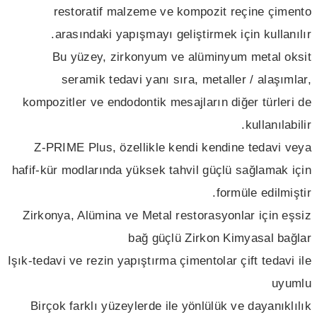
restoratif malzeme ve kompozit reçine çimento
arasındaki yapışmayı geliştirmek için kullanılır.
Bu yüzey, zirkonyum ve alüminyum metal oksit
seramik tedavi yanı sıra, metaller / alaşımlar,
kompozitler ve endodontik mesajların diğer türleri de
kullanılabilir.
Z-PRIME Plus, özellikle kendi kendine tedavi veya
hafif-kür modlarında yüksek tahvil güçlü sağlamak için
formüle edilmiştir.
Zirkonya, Alümina ve Metal restorasyonlar için eşsiz
bağ güçlü Zirkon Kimyasal bağlar
Işık-tedavi ve rezin yapıştırma çimentolar çift tedavi ile
uyumlu
Birçok farklı yüzeylerde ile yönlülük ve dayanıklılık