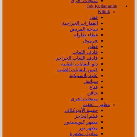
منتجات اخرى
Tek Kullanımlık
Klinik
قفاز
القفازات الجراحية
ساحة المريض
غطاء طاولة
جرموق
قطن
قاذف اللعاب
قاذف اللعاب الجراحي
دلو النفايات الطبية
كيس النفايات الطبية
علبة بلاستيكية
سبانش
قناع
حاقن
منتجات اخرى
مطهر – تعقيم
حقيبة الأوتوكلاف
فيلم الحاجز
مطهر كيوسبيدور
مطهر بور
مناديل مطهرة