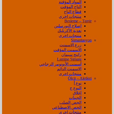
المواد المؤقتة
التاج المؤقت
قطاع التاج
منتجات اخرى
Besleme – Tamir
إصلاح البورسلين
تغذية الأكريليك
منتجات اخرى
Simantasyon
زرع الاسمنت
الاسمنت المؤقت
راتنج سيمان
Lamine Simanı
أسمنت الأيونومر الزجاجي
الاسمنت الدائم
منتجات اخرى
Ölçü – Aletleri
نوع أ
النوع ج
إغلاق
الجينات
الجص الصلب
الجص الاصطناعي
منتجات اخرى