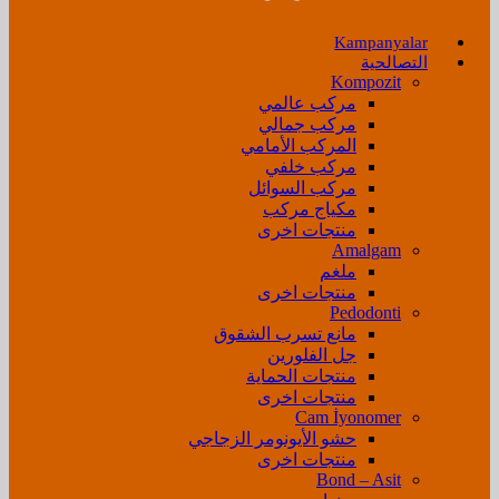
Kampanyalar
التصالحية
Kompozit
مركب عالمي
مركب جمالي
المركب الأمامي
مركب خلفي
مركب السوائل
مكياج مركب
منتجات اخرى
Amalgam
ملغم
منتجات اخرى
Pedodonti
مانع تسرب الشقوق
جل الفلورين
منتجات الحماية
منتجات اخرى
Cam İyonomer
حشو الأيونومر الزجاجي
منتجات اخرى
Bond – Asit