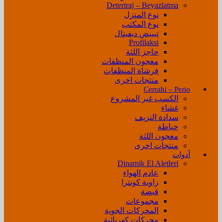
Detertraj – Beyazlatma
نوع المنزل
نوع المكتب
تبييض ديفيتال
Profilaksi
حاجز اللثة
معجون المنظفات
فرشاة المنظفات
منتجات اخرى
Cerrahi – Perio
الكسب غير المشروع
غشاء
سدادة النزيف
خياطة
معجون اللثة
منتجات اخرى
أدوات
Dinamik El Aletleri
عادم الهواء
زاوية كونترا
قبضة
مجموعات
المحركات الجوية
محركات كهربائية