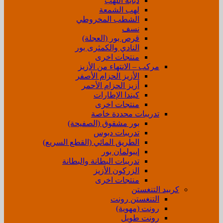
ذبابة اللهب
لهب الشمعة
الشطب المخروطي
نسف
قرص بور (العجلة)
النادي والكمثرى بور
منتجات اخرى
مركب – الانتهاء من الأزيز
الأزيز الحزام الأصفر
أزيز الحزام الأحمر
كيندا الإطارات
منتجات اخرى
تدريبات محددة خاصة
بور مشقوق (الصفيحة)
تدريبات دبوس
الطريق المائي (القطع السريع)
إيبولمان بور
تدريبات البطانة والبطانة
الزركون الأزيز
منتجات اخرى
كربيد التنغستن
التنغستن رونت
رونت (مهوية)
رونت طويل