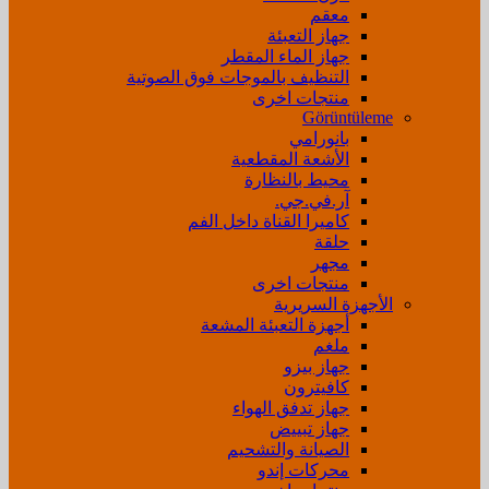
معقم
جهاز التعبئة
جهاز الماء المقطر
التنظيف بالموجات فوق الصوتية
منتجات اخرى
Görüntüleme
بانورامي
الأشعة المقطعية
محيط بالنظارة
آر.في.جي.
كاميرا القناة داخل الفم
حلقة
مجهر
منتجات اخرى
الأجهزة السريرية
أجهزة التعبئة المشعة
ملغم
جهاز بيزو
كافيترون
جهاز تدفق الهواء
جهاز تبييض
الصيانة والتشحيم
محركات إندو