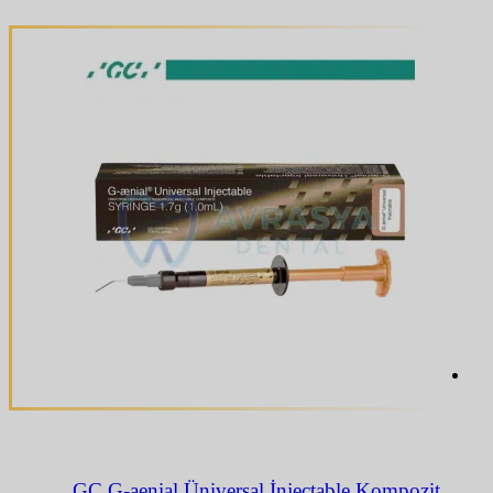
GC G-aenial Üniversal İnjectable Kompozit