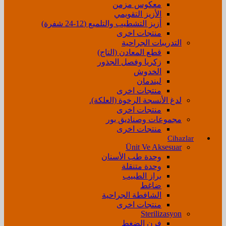
معكوس مزمن
الأزيز التقويمي
أزيز التشطيب والتلميع (12-24 شفرة)
منتجات اخرى
التدريبات الجراحية
قطع المعادن (التاج)
زكريا وفصل الجذور
الخدوش
ليندمان
منتجات اخرى
لدغ الأنسجة الرخوة (العلكة).
منتجات اخرى
مجموعات وصناديق بور
منتجات اخرى
Cihazlar
Ünit Ve Aksesuar
وحدة طب الأسنان
وحدة متنقلة
براز الطبيب
ضاغط
الشافطة الجراحية
منتجات اخرى
Sterilizasyon
فرن الضغط