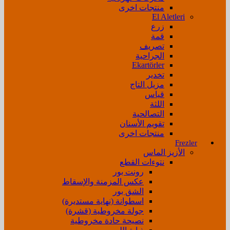
منتجات اخرى
El Aletleri
زرع
قمة
تصريف
الجراحية
Ekartörler
تخدير
مزيل التاج
قياس
اللثة
التصالحية
تقويم الأسنان
منتجات اخرى
Frezler
الأزيز الماس
نتوءات القطع
رونت بور
عكس المزمنة والإسقاط
الشق بور
اسطوانة (نهاية مستديرة)
جولة مخروطية (قشرة)
نصيحة حادة مخروطية