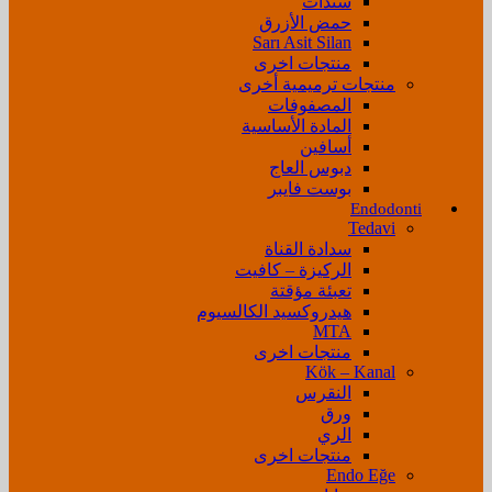
سندات
حمض الأزرق
Sarı Asit Silan
منتجات اخرى
منتجات ترميمية أخرى
المصفوفات
المادة الأساسية
أسافين
دبوس العاج
بوست فايبر
Endodonti
Tedavi
سدادة القناة
الركيزة – كافيت
تعبئة مؤقتة
هيدروكسيد الكالسيوم
MTA
منتجات اخرى
Kök – Kanal
النقرس
ورق
الري
منتجات اخرى
Endo Eğe