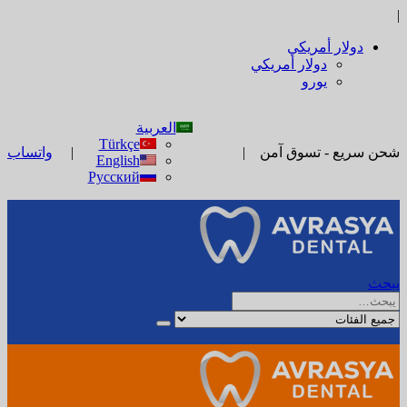
|
دولار أمريكي
دولار أمريكي
يورو
العربية
Türkçe
|
|
شحن سريع - تسوق آمن
واتساب
English
Русский
يبحث