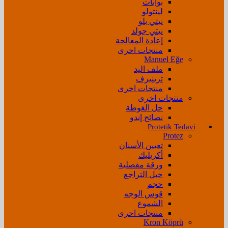
بوابات
لينتولو
نيتي بلو
نيتي جولد
إعادة المعالجة
منتجات اخرى
Manuel Eğe
ملف اليد
ترينيرف
منتجات اخرى
منتجات اخرى
حل الغوطة
نصائح إندو
Protetik Tedavi
Protez
تعيين الأسنان
أكريليك
ورقة مفصلية
حبل التراجع
حجم
قوس الوجه
الشموع
منتجات اخرى
Kron Köprü