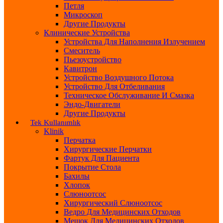
Петля
Микроскоп
Другие Продукты
Клинические Устройства
Устройства Для Наполнения Излучением
Смеситель
Пьезоустройство
Кавитрон
Устройство Воздушного Потока
Устройство Для Отбеливания
Техническое Обслуживание И Смазка
Эндо-Двигатели
Другие Продукты
Tek Kullanımlık
Klinik
Перчатка
Хирургические Перчатки
Фартук Для Пациента
Покрытие Стола
Бахилы
Хлопок
Слюноотсос
Хирургический Слюноотсос
Ведро Для Медицинских Отходов
Мешок Для Медицинских Отходов