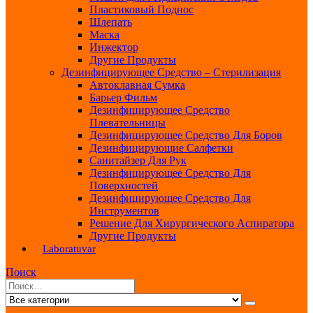
Пластиковый Поднос
Шлепать
Маска
Инжектор
Другие Продукты
Дезинфицирующее Средство – Стерилизация
Автоклавная Сумка
Барьер Фильм
Дезинфицирующее Средство
Плевательницы
Дезинфицирующее Средство Для Боров
Дезинфицирующие Салфетки
Санитайзер Для Рук
Дезинфицирующее Средство Для
Поверхностей
Дезинфицирующее Средство Для
Инструментов
Решение Для Хирургического Аспиратора
Другие Продукты
Laboratuvar
Поиск