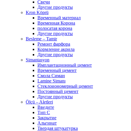
Свечи
Другие продукты
Kron Köprü
Временный материал
Временная Корона
полосатая корона
Другие продукты
Besleme – Tamir
Ремонт фарфора
Кормление акрила
Другие продукты
Simantasyon
Имплантационный цемент
Временный цемент
Смола Симан
Lamine Simanı
Стеклоиономерный цемент
Постоянный цемент
Другие продукты
Ölçü – Aletleri
Введите
Тип С
Закрытие
Альгинат
Твердая штукатурка