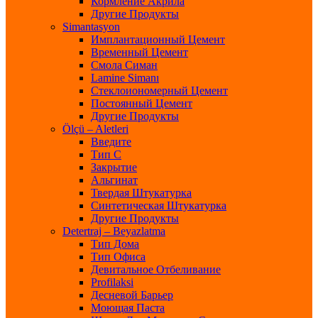
Кормление Акрила
Другие Продукты
Simantasyon
Имплантационный Цемент
Временный Цемент
Смола Симан
Lamine Simanı
Стеклоиономерный Цемент
Постоянный Цемент
Другие Продукты
Ölçü – Aletleri
Введите
Тип С
Закрытие
Альгинат
Твердая Штукатурка
Синтетическая Штукатурка
Другие Продукты
Detertraj – Beyazlatma
Тип Дома
Тип Офиса
Девитальное Отбеливание
Profilaksi
Десневой Барьер
Моющая Паста