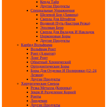
Кенда Тайр
Другие Продукты
Специальные Упражнения
Щелевой Бор (ламина)
Сверла Для Штифтов
Водяной Путь (быстрая Резка)
Эполман Берр
Сверла Для Вкладок И Накладок
Цирконовые Боры
Другие Продукты
Карбид Вольфрама
Вольфрам Ронт
Ронт (Аэратор)
Лонг Ронт
Обратный Хронический
Ортодонтические Боры
Боры Для Отделки И Полировки (12–24
Лезвия)
Другие Продукты
Хирургические Сверла
Резка Металла (Коронка)
Зекря И Разделение Корней
Ронты
Линдеман
Другие Продукты