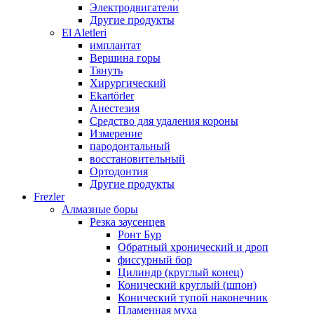
Электродвигатели
Другие продукты
El Aletleri
имплантат
Вершина горы
Тянуть
Хирургический
Ekartörler
Анестезия
Средство для удаления короны
Измерение
пародонтальный
восстановительный
Ортодонтия
Другие продукты
Frezler
Алмазные боры
Резка заусенцев
Ронт Бур
Обратный хронический и дроп
фиссурный бор
Цилиндр (круглый конец)
Конический круглый (шпон)
Конический тупой наконечник
Пламенная муха