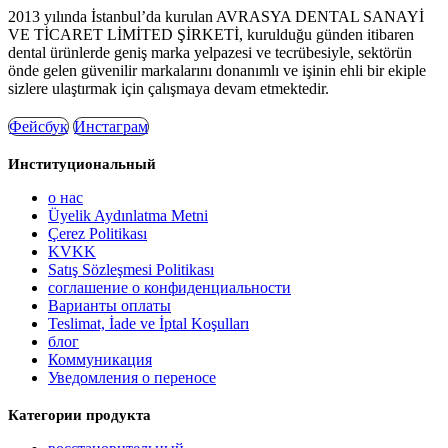
2013 yılında İstanbul’da kurulan AVRASYA DENTAL SANAYİ
VE TİCARET LİMİTED ŞİRKETİ, kurulduğu günden itibaren
dental ürünlerde geniş marka yelpazesi ve tecrübesiyle, sektörün
önde gelen güvenilir markalarını donanımlı ve işinin ehli bir ekiple
sizlere ulaştırmak için çalışmaya devam etmektedir.
Фейсбук
Инстаграм
Институциональный
о нас
Üyelik Aydınlatma Metni
Çerez Politikası
KVKK
Satış Sözleşmesi Politikası
соглашение о конфиденциальности
Варианты оплаты
Teslimat, İade ve İptal Koşulları
блог
Коммуникация
Уведомления о переносе
Категории продукта