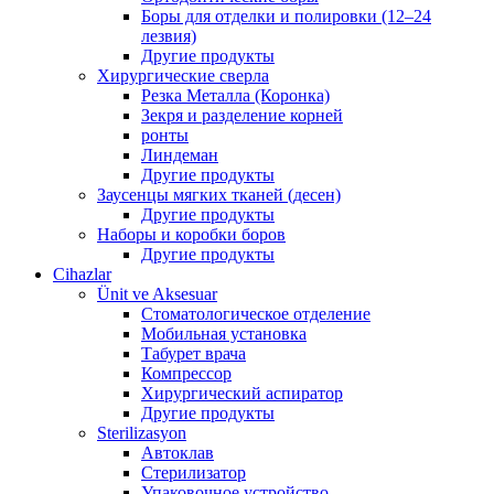
Боры для отделки и полировки (12–24
лезвия)
Другие продукты
Хирургические сверла
Резка Металла (Коронка)
Зекря и разделение корней
ронты
Линдеман
Другие продукты
Заусенцы мягких тканей (десен)
Другие продукты
Наборы и коробки боров
Другие продукты
Cihazlar
Ünit ve Aksesuar
Стоматологическое отделение
Мобильная установка
Табурет врача
Компрессор
Хирургический аспиратор
Другие продукты
Sterilizasyon
Автоклав
Стерилизатор
Упаковочное устройство