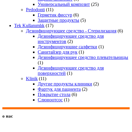
Универсальный композит
(25)
Pedodonti
(11)
Герметик фиссур
(6)
Защитные продукты
(5)
Tek Kullanımlık
(17)
Дезинфицирующее средство - Стерилизация
(6)
Дезинфицирующее средство для
инструментов
(2)
Дезинфицирующие салфетки
(1)
Санитайзер для рук
(1)
Дезинфицирующее средство плевательницы
(1)
Дезинфицирующее средство для
поверхностей
(1)
Klinik
(11)
Другие продукты клиники
(2)
Фартук для пациента
(2)
Покрытие стола
(6)
Слюноотсос
(1)
о нас