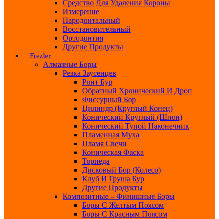
Средство Для Удаления Короны
Измерение
Пародонтальный
Восстановительный
Ортодонтия
Другие Продукты
Frezler
Алмазные Боры
Резка Заусенцев
Ронт Бур
Обратный Хронический И Дроп
Фиссурный Бор
Цилиндр (круглый Конец)
Конический Круглый (шпон)
Конический Тупой Наконечник
Пламенная Муха
Пламя Свечи
Коническая Фаска
Торпеда
Дисковый Бор (колесо)
Клуб И Груша Бур
Другие Продукты
Композитные – Финишные Боры
Боры С Желтым Поясом
Боры С Красным Поясом