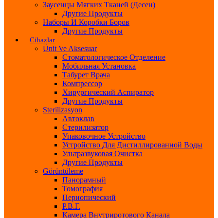
Заусенцы Мягких Тканей (десен)
Другие Продукты
Наборы И Коробки Боров
Другие Продукты
Cihazlar
Ünit Ve Aksesuar
Стоматологическое Отделение
Мобильная Установка
Табурет Врача
Компрессор
Хирургический Аспиратор
Другие Продукты
Sterilizasyon
Автоклав
Стерилизатор
Упаковочное Устройство
Устройство Для Дистиллированной Воды
Ультразвуковая Очистка
Другие Продукты
Görüntüleme
Панорамный
Томография
Периопический
Р.В.Г.
Камера Внутриротового Канала