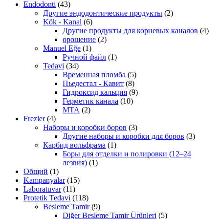
Endodonti
(43)
Другие эндодонтические продукты
(2)
Kök - Kanal
(6)
Другие продукты для корневых каналов
(4)
орошение
(2)
Manuel Eğe
(1)
Ручной файл
(1)
Tedavi
(34)
Временная пломба
(5)
Пьедестал - Кавит
(8)
Гидроксид кальция
(9)
Герметик канала
(10)
МТА
(2)
Frezler
(4)
Наборы и коробки боров
(3)
Другие наборы и коробки для боров
(3)
Карбид вольфрама
(1)
Боры для отделки и полировки (12–24
лезвия)
(1)
Общий
(1)
Kampanyalar
(15)
Laboratuvar
(11)
Protetik Tedavi
(118)
Besleme Tamir
(9)
Diğer Besleme Tamir Ürünleri
(5)