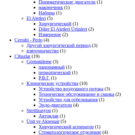
Пневматические двигатели
(1)
наконечник
(1)
Наборы
(1)
El Aletleri
(5)
Хирургический
(1)
Diğer El Aletleri Ürünleri
(2)
Измерение
(2)
Cerrahi - Perio
(4)
Другой хирургический период
(3)
взяточничество
(1)
Cihazlar
(19)
Görüntüleme
(3)
панорамный
(1)
периопический
(1)
Р.В.Г.
(1)
Клинические устройства
(10)
Устройство воздушного потока
(3)
Техническое обслуживание и смазка
(2)
Устройство для отбеливания
(1)
Эндо-двигатели
(4)
Sterilizasyon
(1)
Автоклав
(1)
Ünit ve Aksesuar
(5)
Хирургический аспиратор
(1)
Стоматологическое отделение
(4)