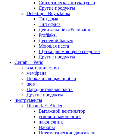
Синтетическая штукатурка
Другие продукты
Detertraj – Beyazlatma
Тип дома
Тип офиса
Девитальное отбеливание
Profilaksi
Десневой барьер
Моющая паста
Щетка для моющего средства
Другие продукты
Cerrahi – Perio
взяточничество
мембрана
Прокачивающая пробка
шов
Пародонтальная паста
Другие продукты
инструменты
Dinamik El Aletleri
Вытяжной вентилятор
угловой наконечник
наконечник
Наборы
Пневматические двигатели