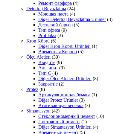
Ремонт фарфора
(4)
Detertraj Beyazlatma
(24)
Моющая паста
(4)
Diğer Detertraj Beyazlatma Ürünler
(3)
Десневой барьер
(5)
Тип офиса
(9)
Profilaksi
(3)
Kron Köprü
(6)
Diğer Kron Koprü Ürünleri
(1)
Временная Корона
(5)
Ölçü Aletleri
(30)
Введите
(9)
Альгинат
(9)
Тип С
(4)
Diğer Ölçü Aletleri Ürünleri
(8)
Закрытие
(2)
Protez
(8)
Артикуляционная бумага
(1)
Diğer Protez Ürünler
(3)
Втягивающая веревка
(3)
Simantasyon
(42)
Стеклоиономерный цемент
(10)
Постоянный цемент
(1)
Diğer Simantasyon Ürünleri
(4)
Временный цемент
(5)