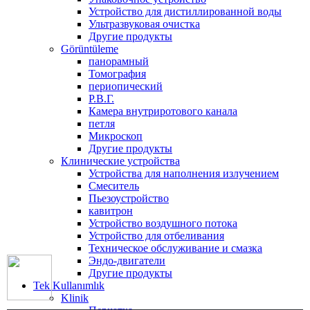
Устройство для дистиллированной воды
Ультразвуковая очистка
Другие продукты
Görüntüleme
панорамный
Томография
периопический
Р.В.Г.
Камера внутриротового канала
петля
Микроскоп
Другие продукты
Клинические устройства
Устройства для наполнения излучением
Смеситель
Пьезоустройство
кавитрон
Устройство воздушного потока
Устройство для отбеливания
Техническое обслуживание и смазка
Эндо-двигатели
Другие продукты
Tek Kullanımlık
Klinik