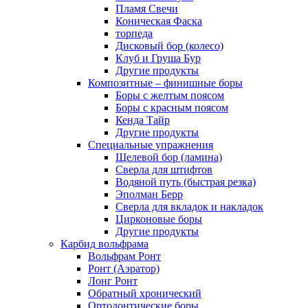
Пламя Свечи
Коническая Фаска
торпеда
Дисковый бор (колесо)
Клуб и Груша Бур
Другие продукты
Композитные – финишные боры
Боры с желтым поясом
Боры с красным поясом
Кенда Тайр
Другие продукты
Специальные упражнения
Щелевой бор (ламина)
Сверла для штифтов
Водяной путь (быстрая резка)
Эполман Берр
Сверла для вкладок и накладок
Цирконовые боры
Другие продукты
Карбид вольфрама
Вольфрам Ронт
Ронт (Аэратор)
Лонг Ронт
Обратный хронический
Ортодонтические боры