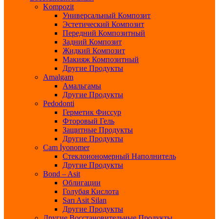
Kompozit
Универсальный Композит
Эстетический Композит
Передний Композитный
Задний Композит
Жидкий Композит
Макияж Композитный
Другие Продукты
Amalgam
Амальгамы
Другие Продукты
Pedodonti
Герметик Фиссур
Фторовый Гель
Защитные Продукты
Другие Продукты
Cam İyonomer
Стеклоиономерный Наполнитель
Другие Продукты
Bond – Asit
Облигации
Голубая Кислота
Sarı Asit Silan
Другие Продукты
Другие Восстановительные Продукты