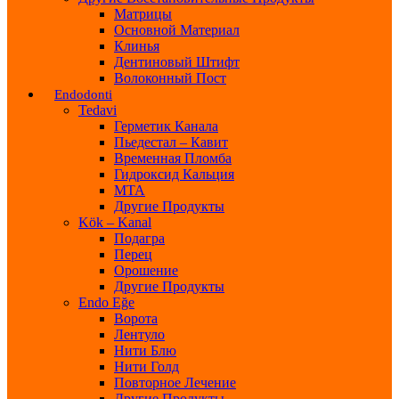
Матрицы
Основной Материал
Клинья
Дентиновый Штифт
Волоконный Пост
Endodonti
Tedavi
Герметик Канала
Пьедестал – Кавит
Временная Пломба
Гидроксид Кальция
МТА
Другие Продукты
Kök – Kanal
Подагра
Перец
Орошение
Другие Продукты
Endo Eğe
Ворота
Лентуло
Нити Блю
Нити Голд
Повторное Лечение
Другие Продукты