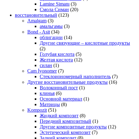
Lamine Simanı
(3)
Смола Симан
(20)
восстановительный
(123)
Amalgam
(3)
амальгамы
(3)
Bond - Asit
(34)
облигации
(14)
Другие связующие – кислотные продукты
(2)
Голубая кислота
(5)
Желтая кислота
(12)
силан
(1)
Cam İyonomer
(7)
Стеклоиономерный наполнитель
(7)
Другие восстановительные продукты
(16)
Волоконный пост
(1)
клинья
(6)
Основной материал
(1)
Матрицы
(8)
Kompozit
(51)
Жидкий композит
(8)
Передний композитный
(1)
Другие композитные продукты
(12)
Эстетический композит
(7)
Задний композит
(8)