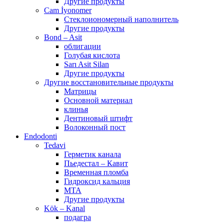
Другие продукты
Cam İyonomer
Стеклоиономерный наполнитель
Другие продукты
Bond – Asit
облигации
Голубая кислота
Sarı Asit Silan
Другие продукты
Другие восстановительные продукты
Матрицы
Основной материал
клинья
Дентиновый штифт
Волоконный пост
Endodonti
Tedavi
Герметик канала
Пьедестал – Кавит
Временная пломба
Гидроксид кальция
МТА
Другие продукты
Kök – Kanal
подагра