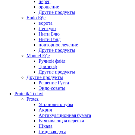
перец
орошение
Другие продукты
Endo Eğe
ворота
Лентуло
Нити Блю
Нити Голд
повторное лечение
Другие продукты
Manuel Eğe
Ручной файл
Тринерф
Другие продукты
Другие продукты
Решение Гутта
Эндо-советы
Protetik Tedavi
Protez
Установить зубы
Акрил
Артикуляционная бумага
Втягивающая веревка
Шкала
Лицевая дуга