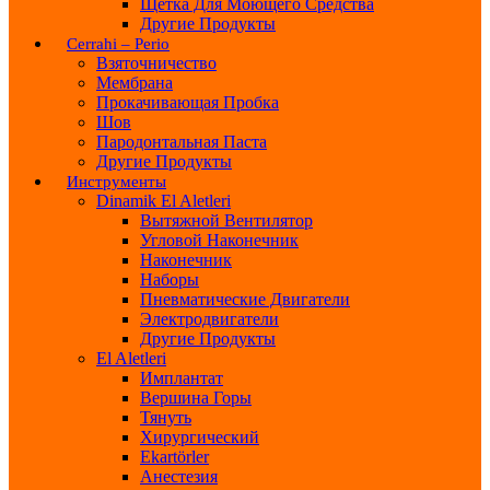
Щетка Для Моющего Средства
Другие Продукты
Cerrahi – Perio
Взяточничество
Мембрана
Прокачивающая Пробка
Шов
Пародонтальная Паста
Другие Продукты
Инструменты
Dinamik El Aletleri
Вытяжной Вентилятор
Угловой Наконечник
Наконечник
Наборы
Пневматические Двигатели
Электродвигатели
Другие Продукты
El Aletleri
Имплантат
Вершина Горы
Тянуть
Хирургический
Ekartörler
Анестезия