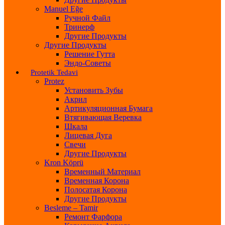
Manuel Eğe
Ручной Файл
Тринерф
Другие Продукты
Другие Продукты
Решение Гутта
Эндо-Советы
Protetik Tedavi
Protez
Установить Зубы
Акрил
Артикуляционная Бумага
Втягивающая Веревка
Шкала
Лицевая Дуга
Свечи
Другие Продукты
Kron Köprü
Временный Материал
Временная Корона
Полосатая Корона
Другие Продукты
Besleme – Tamir
Ремонт Фарфора