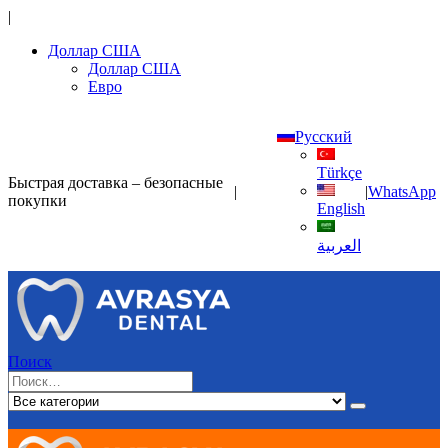
|
Доллар США
Доллар США
Евро
Русский
Türkçe
Быстрая доставка – безопасные
|
|
WhatsApp
покупки
English
العربية
Поиск