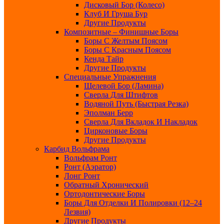
Дисковый Бор (колесо)
Клуб И Груша Бур
Другие Продукты
Композитные – Финишные Боры
Боры С Желтым Поясом
Боры С Красным Поясом
Кенда Тайр
Другие Продукты
Специальные Упражнения
Щелевой Бор (ламина)
Сверла Для Штифтов
Водяной Путь (быстрая Резка)
Эполман Берр
Сверла Для Вкладок И Накладок
Цирконовые Боры
Другие Продукты
Карбид Вольфрама
Вольфрам Ронт
Ронт (Аэратор)
Лонг Ронт
Обратный Хронический
Ортодонтические Боры
Боры Для Отделки И Полировки (12–24
Лезвия)
Другие Продукты