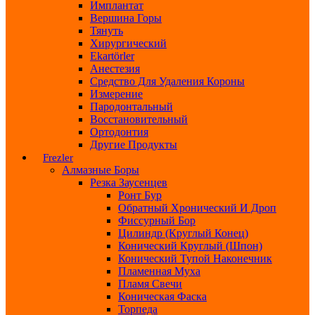
Имплантат
Вершина Горы
Тянуть
Хирургический
Ekartörler
Анестезия
Средство Для Удаления Короны
Измерение
Пародонтальный
Восстановительный
Ортодонтия
Другие Продукты
Frezler
Алмазные Боры
Резка Заусенцев
Ронт Бур
Обратный Хронический И Дроп
Фиссурный Бор
Цилиндр (круглый Конец)
Конический Круглый (шпон)
Конический Тупой Наконечник
Пламенная Муха
Пламя Свечи
Коническая Фаска
Торпеда