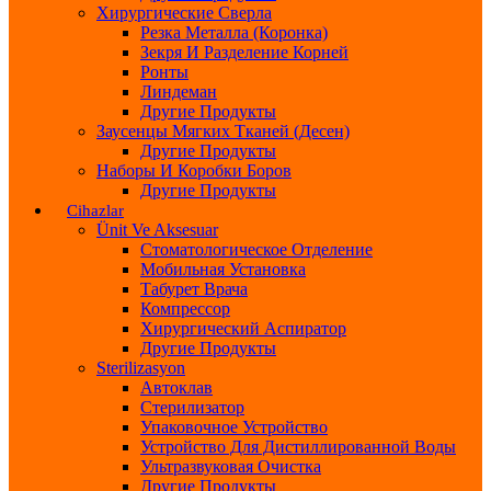
Хирургические Сверла
Резка Металла (Коронка)
Зекря И Разделение Корней
Ронты
Линдеман
Другие Продукты
Заусенцы Мягких Тканей (десен)
Другие Продукты
Наборы И Коробки Боров
Другие Продукты
Cihazlar
Ünit Ve Aksesuar
Стоматологическое Отделение
Мобильная Установка
Табурет Врача
Компрессор
Хирургический Аспиратор
Другие Продукты
Sterilizasyon
Автоклав
Стерилизатор
Упаковочное Устройство
Устройство Для Дистиллированной Воды
Ультразвуковая Очистка
Другие Продукты