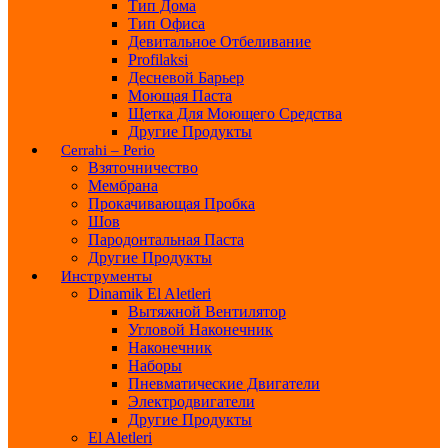
Тип Дома
Тип Офиса
Девитальное Отбеливание
Profilaksi
Десневой Барьер
Моющая Паста
Щетка Для Моющего Средства
Другие Продукты
Cerrahi – Perio
Взяточничество
Мембрана
Прокачивающая Пробка
Шов
Пародонтальная Паста
Другие Продукты
Инструменты
Dinamik El Aletleri
Вытяжной Вентилятор
Угловой Наконечник
Наконечник
Наборы
Пневматические Двигатели
Электродвигатели
Другие Продукты
El Aletleri