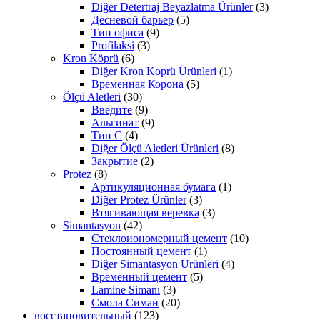
Diğer Detertraj Beyazlatma Ürünler
(3)
Десневой барьер
(5)
Тип офиса
(9)
Profilaksi
(3)
Kron Köprü
(6)
Diğer Kron Koprü Ürünleri
(1)
Временная Корона
(5)
Ölçü Aletleri
(30)
Введите
(9)
Альгинат
(9)
Тип С
(4)
Diğer Ölçü Aletleri Ürünleri
(8)
Закрытие
(2)
Protez
(8)
Артикуляционная бумага
(1)
Diğer Protez Ürünler
(3)
Втягивающая веревка
(3)
Simantasyon
(42)
Стеклоиономерный цемент
(10)
Постоянный цемент
(1)
Diğer Simantasyon Ürünleri
(4)
Временный цемент
(5)
Lamine Simanı
(3)
Смола Симан
(20)
восстановительный
(123)