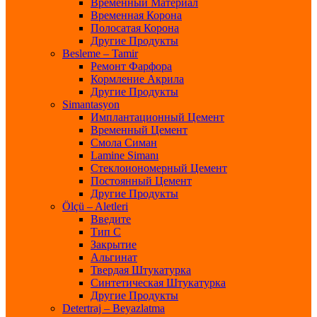
Временный Материал
Временная Корона
Полосатая Корона
Другие Продукты
Besleme – Tamir
Ремонт Фарфора
Кормление Акрила
Другие Продукты
Simantasyon
Имплантационный Цемент
Временный Цемент
Смола Симан
Lamine Simanı
Стеклоиономерный Цемент
Постоянный Цемент
Другие Продукты
Ölçü – Aletleri
Введите
Тип С
Закрытие
Альгинат
Твердая Штукатурка
Синтетическая Штукатурка
Другие Продукты
Detertraj – Beyazlatma