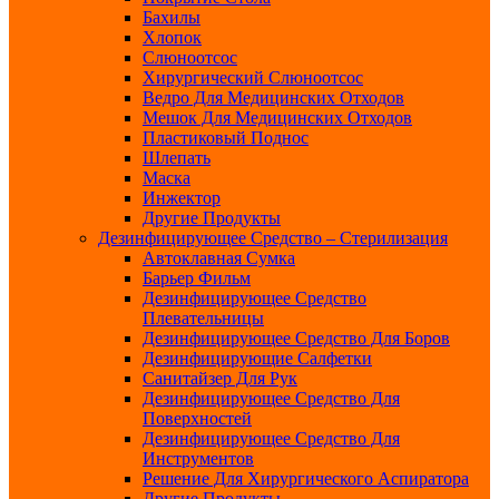
Бахилы
Хлопок
Слюноотсос
Хирургический Слюноотсос
Ведро Для Медицинских Отходов
Мешок Для Медицинских Отходов
Пластиковый Поднос
Шлепать
Маска
Инжектор
Другие Продукты
Дезинфицирующее Средство – Стерилизация
Автоклавная Сумка
Барьер Фильм
Дезинфицирующее Средство
Плевательницы
Дезинфицирующее Средство Для Боров
Дезинфицирующие Салфетки
Санитайзер Для Рук
Дезинфицирующее Средство Для
Поверхностей
Дезинфицирующее Средство Для
Инструментов
Решение Для Хирургического Аспиратора
Другие Продукты