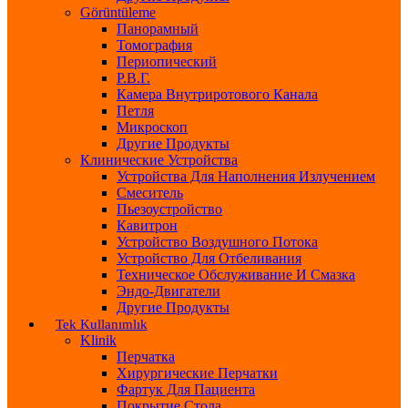
Görüntüleme
Панорамный
Томография
Периопический
Р.В.Г.
Камера Внутриротового Канала
Петля
Микроскоп
Другие Продукты
Клинические Устройства
Устройства Для Наполнения Излучением
Смеситель
Пьезоустройство
Кавитрон
Устройство Воздушного Потока
Устройство Для Отбеливания
Техническое Обслуживание И Смазка
Эндо-Двигатели
Другие Продукты
Tek Kullanımlık
Klinik
Перчатка
Хирургические Перчатки
Фартук Для Пациента
Покрытие Стола