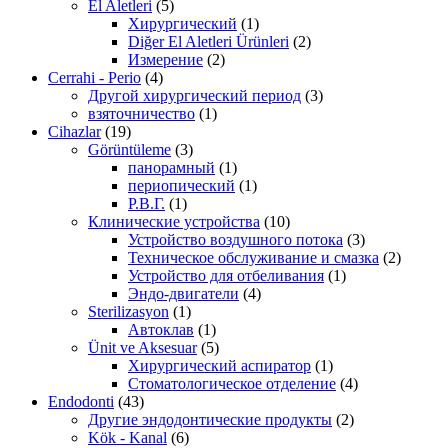
El Aletleri
(5)
Хирургический
(1)
Diğer El Aletleri Ürünleri
(2)
Измерение
(2)
Cerrahi - Perio
(4)
Другой хирургический период
(3)
взяточничество
(1)
Cihazlar
(19)
Görüntüleme
(3)
панорамный
(1)
периопический
(1)
Р.В.Г.
(1)
Клинические устройства
(10)
Устройство воздушного потока
(3)
Техническое обслуживание и смазка
(2)
Устройство для отбеливания
(1)
Эндо-двигатели
(4)
Sterilizasyon
(1)
Автоклав
(1)
Ünit ve Aksesuar
(5)
Хирургический аспиратор
(1)
Стоматологическое отделение
(4)
Endodonti
(43)
Другие эндодонтические продукты
(2)
Kök - Kanal
(6)