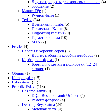
Другие продукты для корневых каналов
(4)
орошение
(2)
Manuel Eğe
(1)
Ручной файл
(1)
Tedavi
(34)
Временная пломба
(5)
Пьедестал - Кавит
(8)
Гидроксид кальция
(9)
Герметик канала
(10)
МТА
(2)
Frezler
(4)
Наборы и коробки боров
(3)
Другие наборы и коробки для боров
(3)
Карбид вольфрама
(1)
Боры для отделки и полировки (12–24
лезвия)
(1)
Общий
(1)
Kampanyalar
(15)
Laboratuvar
(11)
Protetik Tedavi
(118)
Besleme Tamir
(9)
Diğer Besleme Tamir Ürünleri
(5)
Ремонт фарфора
(4)
Detertraj Beyazlatma
(24)
Моющая паста
(4)