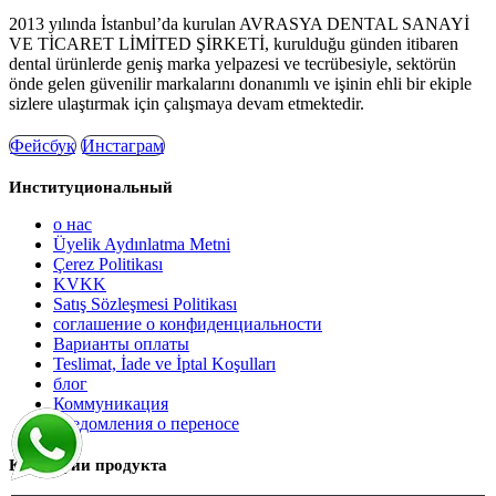
2013 yılında İstanbul’da kurulan AVRASYA DENTAL SANAYİ
VE TİCARET LİMİTED ŞİRKETİ, kurulduğu günden itibaren
dental ürünlerde geniş marka yelpazesi ve tecrübesiyle, sektörün
önde gelen güvenilir markalarını donanımlı ve işinin ehli bir ekiple
sizlere ulaştırmak için çalışmaya devam etmektedir.
Фейсбук
Инстаграм
Институциональный
о нас
Üyelik Aydınlatma Metni
Çerez Politikası
KVKK
Satış Sözleşmesi Politikası
соглашение о конфиденциальности
Варианты оплаты
Teslimat, İade ve İptal Koşulları
блог
Коммуникация
Уведомления о переносе
Категории продукта