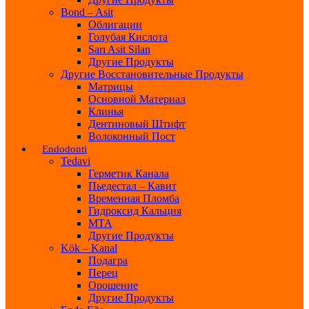
Bond – Asit
Облигации
Голубая Кислота
Sarı Asit Silan
Другие Продукты
Другие Восстановительные Продукты
Матрицы
Основной Материал
Клинья
Дентиновый Штифт
Волоконный Пост
Endodonti
Tedavi
Герметик Канала
Пьедестал – Кавит
Временная Пломба
Гидроксид Кальция
МТА
Другие Продукты
Kök – Kanal
Подагра
Перец
Орошение
Другие Продукты