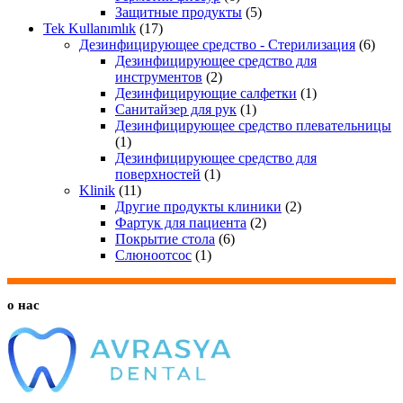
Защитные продукты
(5)
Tek Kullanımlık
(17)
Дезинфицирующее средство - Стерилизация
(6)
Дезинфицирующее средство для
инструментов
(2)
Дезинфицирующие салфетки
(1)
Санитайзер для рук
(1)
Дезинфицирующее средство плевательницы
(1)
Дезинфицирующее средство для
поверхностей
(1)
Klinik
(11)
Другие продукты клиники
(2)
Фартук для пациента
(2)
Покрытие стола
(6)
Слюноотсос
(1)
о нас