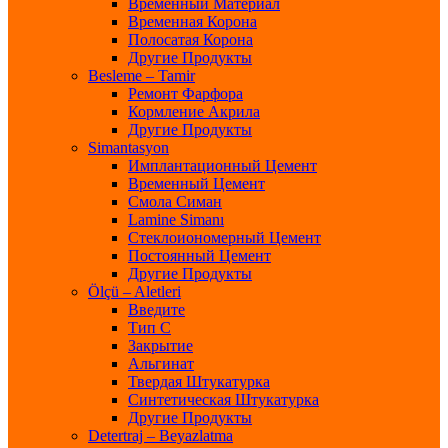
Временный Материал
Временная Корона
Полосатая Корона
Другие Продукты
Besleme – Tamir
Ремонт Фарфора
Кормление Акрила
Другие Продукты
Simantasyon
Имплантационный Цемент
Временный Цемент
Смола Симан
Lamine Simanı
Стеклоиономерный Цемент
Постоянный Цемент
Другие Продукты
Ölçü – Aletleri
Введите
Тип С
Закрытие
Альгинат
Твердая Штукатурка
Синтетическая Штукатурка
Другие Продукты
Detertraj – Beyazlatma