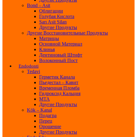
Bond – Asit
Облигации
Голубая Кислота
Sarı Asit Silan
Другие Продукты
Другие Восстановительные Продукты
Матрицы
Основной Материал
Клинья
Дентиновый Штифт
Волоконный Пост
Endodonti
Tedavi
Герметик Канала
Пьедестал – Кавит
Временная Пломба
Гидроксид Кальция
МТА
Другие Продукты
Kök – Kanal
Подагра
Перец
Орошение
Другие Продукты