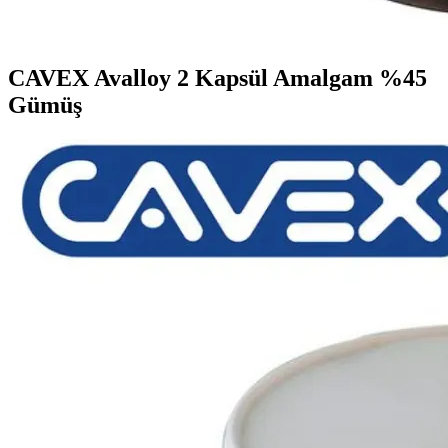
CAVEX Avalloy 2 Kapsül Amalgam %45
Gümüş