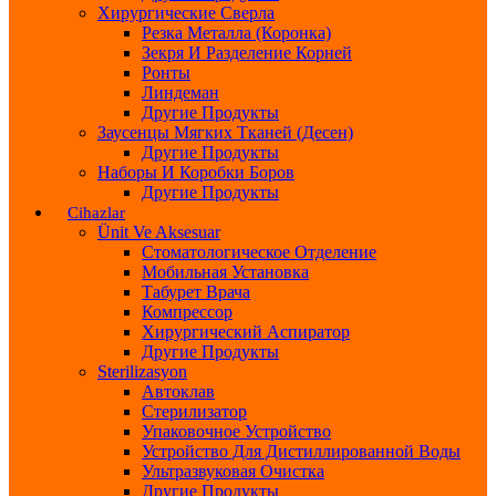
Хирургические Сверла
Резка Металла (Коронка)
Зекря И Разделение Корней
Ронты
Линдеман
Другие Продукты
Заусенцы Мягких Тканей (десен)
Другие Продукты
Наборы И Коробки Боров
Другие Продукты
Cihazlar
Ünit Ve Aksesuar
Стоматологическое Отделение
Мобильная Установка
Табурет Врача
Компрессор
Хирургический Аспиратор
Другие Продукты
Sterilizasyon
Автоклав
Стерилизатор
Упаковочное Устройство
Устройство Для Дистиллированной Воды
Ультразвуковая Очистка
Другие Продукты