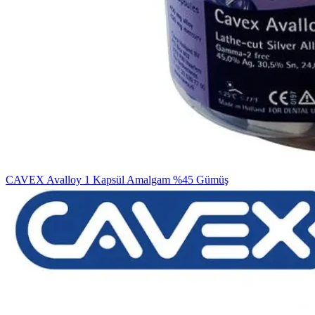
CAVEX Avalloy 1 Kapsül Amalgam %45 Gümüş