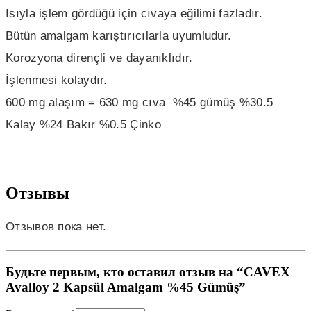
Isıyla işlem gördüğü için cıvaya eğilimi fazladır.
Bütün amalgam karıştırıcılarla uyumludur.
Korozyona dirençli ve dayanıklıdır.
İşlenmesi kolaydır.
600 mg alaşım = 630 mg cıva %45 gümüş %30.5
Kalay %24 Bakır %0.5 Çinko
Отзывы
Отзывов пока нет.
Будьте первым, кто оставил отзыв на “CAVEX
Avalloy 2 Kapsül Amalgam %45 Gümüş”