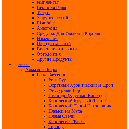
Имплантат
Вершина Горы
Тянуть
Хирургический
Ekartörler
Анестезия
Средство Для Удаления Короны
Измерение
Пародонтальный
Восстановительный
Ортодонтия
Другие Продукты
Frezler
Алмазные Боры
Резка Заусенцев
Ронт Бур
Обратный Хронический И Дроп
Фиссурный Бор
Цилиндр (круглый Конец)
Конический Круглый (шпон)
Конический Тупой Наконечник
Пламенная Муха
Пламя Свечи
Коническая Фаска
Торпеда