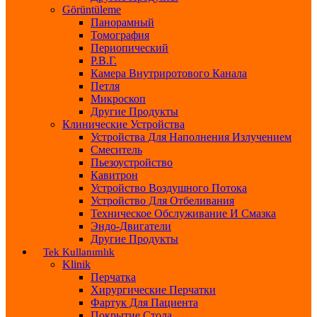
Görüntüleme
Панорамный
Томография
Периопический
Р.В.Г.
Камера Внутриротового Канала
Петля
Микроскоп
Другие Продукты
Клинические Устройства
Устройства Для Наполнения Излучением
Смеситель
Пьезоустройство
Кавитрон
Устройство Воздушного Потока
Устройство Для Отбеливания
Техническое Обслуживание И Смазка
Эндо-Двигатели
Другие Продукты
Tek Kullanımlık
Klinik
Перчатка
Хирургические Перчатки
Фартук Для Пациента
Покрытие Стола