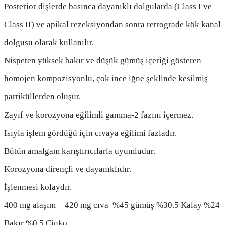
Posterior dişlerde basınca dayanıklı dolgularda (Class I ve
Class II) ve apikal rezeksiyondan sonra retrograde kök kanal
dolgusu olarak kullanılır.
Nispeten yüksek bakır ve düşük gümüş içeriği gösteren
homojen kompozisyonlu, çok ince iğne şeklinde kesilmiş
partiküllerden oluşur.
Zayıf ve korozyona eğilimli gamma-2 fazını içermez.
Isıyla işlem gördüğü için cıvaya eğilimi fazladır.
Bütün amalgam karıştırıcılarla uyumludur.
Korozyona dirençli ve dayanıklıdır.
İşlenmesi kolaydır.
400 mg alaşım = 420 mg cıva %45 gümüş %30.5 Kalay %24
Bakır %0.5 Çinko