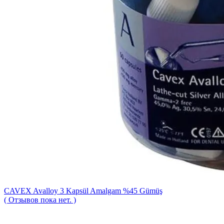
CAVEX Avalloy 3 Kapsül Amalgam %45 Gümüş
( Отзывов пока нет. )