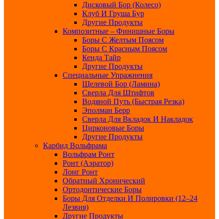
Дисковый Бор (колесо)
Клуб И Груша Бур
Другие Продукты
Композитные – Финишные Боры
Боры С Желтым Поясом
Боры С Красным Поясом
Кенда Тайр
Другие Продукты
Специальные Упражнения
Щелевой Бор (ламина)
Сверла Для Штифтов
Водяной Путь (быстрая Резка)
Эполман Берр
Сверла Для Вкладок И Накладок
Цирконовые Боры
Другие Продукты
Карбид Вольфрама
Вольфрам Ронт
Ронт (Аэратор)
Лонг Ронт
Обратный Хронический
Ортодонтические Боры
Боры Для Отделки И Полировки (12–24
Лезвия)
Другие Продукты