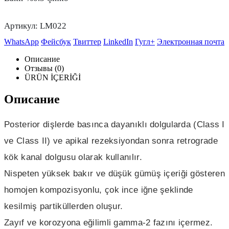
Артикул:
LM022
WhatsApp
Фейсбук
Твиттер
LinkedIn
Гугл+
Электронная почта
Описание
Отзывы (0)
ÜRÜN İÇERİĞİ
Описание
Posterior dişlerde basınca dayanıklı dolgularda (Class I
ve Class II) ve apikal rezeksiyondan sonra retrograde
kök kanal dolgusu olarak kullanılır.
Nispeten yüksek bakır ve düşük gümüş içeriği gösteren
homojen kompozisyonlu, çok ince iğne şeklinde
kesilmiş partiküllerden oluşur.
Zayıf ve korozyona eğilimli gamma-2 fazını içermez.