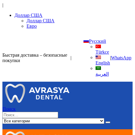
|
Доллар США
Доллар США
Евро
Русский
Türkçe
Быстрая доставка – безопасные
|
|
WhatsApp
покупки
English
العربية
Поиск