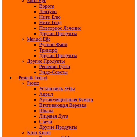
Endo Eğe
Ворота
Лентуло
Нити Блю
Нити Голд
Повторное Лечение
Другие Продукты
Manuel Eğe
Ручной Файл
Тринерф
Другие Продукты
Другие Продукты
Решение Гутта
Эндо-Советы
Protetik Tedavi
Protez
Установить Зубы
Акрил
Артикуляционная Бумага
Втягивающая Веревка
Шкала
Лицевая Дуга
Свечи
Другие Продукты
Kron Köprü