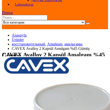
Laboratuvar
Поиск
Anasayfa
Ürünler
восстановительный
,
Amalgam
,
амальгамы
CAVEX Avalloy 2 Kapsül Amalgam %45 Gümüş
CAVEX Avalloy 2 Kapsül Amalgam %45
Gümüş