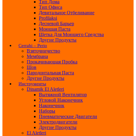
Тип Дома
Тип Офиса
Девитальное Отбеливание
Profilaksi
Десневой Барьер
Моющая Паста
Щетка Для Моющего Средства
Другие Продукты
Cerrahi – Perio
Взяточничество
Мембрана
Прокачивающая Пробка
Шов
Пародонтальная Паста
Другие Продукты
Инструменты
Dinamik El Aletleri
Вытяжной Вентилятор
Угловой Наконечник
Наконечник
Наборы
Пневматические Двигатели
Электродвигатели
Другие Продукты
El Aletleri