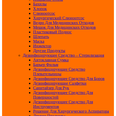
Бахилы
Хлопок
Слюноотсос
Хирургический Слюноотсос
Ведро Для Медицинских Отходов
Мешок Для Медицинских Отходов
Пластиковый Поднос
Шлепать
Маска
Инжектор
Другие Продукты
Дезинфицирующее Средство – Стерилизация
Автоклавная Сумка
Барьер Фильм
Дезинфицирующее Средство
Плевательницы
Дезинфицирующее Средство Для Боров
Дезинфицирующие Салфетки
Санитайзер Для Рук
Дезинфицирующее Средство Для
Поверхностей
Дезинфицирующее Средство Для
Инструментов
Решение Для Хирургического Аспиратора
Другие Продукты