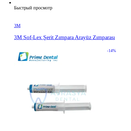
Быстрый просмотр
3М
3M Sof-Lex Şerit Zımpara Arayüz Zımparası
-14%