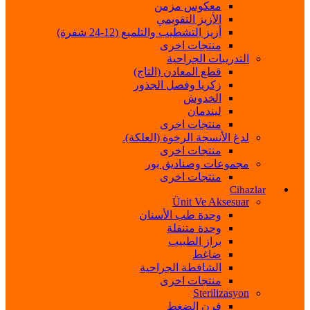
معكوس مزمن
الأزيز التقويمي
أزيز التشطيب والتلميع (12-24 شفرة)
منتجات اخرى
التدريبات الجراحية
قطع المعادن (التاج)
زكريا وفصل الجذور
الخدوش
ليندمان
منتجات اخرى
لدغ الأنسجة الرخوة (العلكة).
منتجات اخرى
مجموعات وصناديق بور
منتجات اخرى
Cihazlar
Ünit Ve Aksesuar
وحدة طب الأسنان
وحدة متنقلة
براز الطبيب
ضاغط
الشافطة الجراحية
منتجات اخرى
Sterilizasyon
فرن الضغط