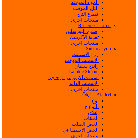
المواد المؤقتة
التاج المؤقت
قطاع التاج
منتجات اخرى
Besleme – Tamir
إصلاح البورسلين
تغذية الأكريليك
منتجات اخرى
Simantasyon
زرع الاسمنت
الاسمنت المؤقت
راتنج سيمان
Lamine Simanı
أسمنت الأيونومر الزجاجي
الاسمنت الدائم
منتجات اخرى
Ölçü – Aletleri
نوع أ
النوع ج
إغلاق
الجينات
الجص الصلب
الجص الاصطناعي
منتجات اخرى