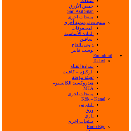
سندات
حمض الأزرق
Sarı Asit Silan
منتجات اخرى
منتجات ترميمية أخرى
المصفوفات
المادة الأساسية
أسافين
دبوس العاج
بوست فايبر
Endodonti
Tedavi
سدادة القناة
الركيزة – كافيت
تعبئة مؤقتة
هيدروكسيد الكالسيوم
MTA
منتجات اخرى
Kök – Kanal
النقرس
ورق
الري
منتجات اخرى
Endo Eğe