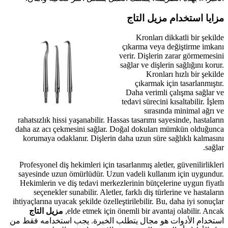
مزايا استخدام مزيل التاج
Kronları dikkatli bir şekilde
çıkarma veya değiştirme imkanı
verir. Dişlerin zarar görmemesini
sağlar ve dişlerin sağlığını korur.
Kronları hızlı bir şekilde
çıkarmak için tasarlanmıştır.
Daha verimli çalışma sağlar ve
tedavi sürecini kısaltabilir. İşlem
sırasında minimal ağrı ve
rahatsızlık hissi yaşanabilir. Hassas tasarımı sayesinde, hastaların
daha az acı çekmesini sağlar. Doğal dokuları mümkün olduğunca
korumaya odaklanır. Dişlerin daha uzun süre sağlıklı kalmasını
sağlar.
Profesyonel diş hekimleri için tasarlanmış aletler, güvenilirlikleri
sayesinde uzun ömürlüdür. Uzun vadeli kullanım için uygundur.
Hekimlerin ve diş tedavi merkezlerinin bütçelerine uygun fiyatlı
seçenekler sunabilir. Aletler, farklı diş türlerine ve hastaların
ihtiyaçlarına uyacak şekilde özelleştirilebilir. Bu, daha iyi sonuçlar
elde etmek için önemli bir avantaj olabilir. Ancak,
مزيل التاج
استخدام الأدوات هو مجال يتطلب الخبرة. يجب استخدامه فقط من