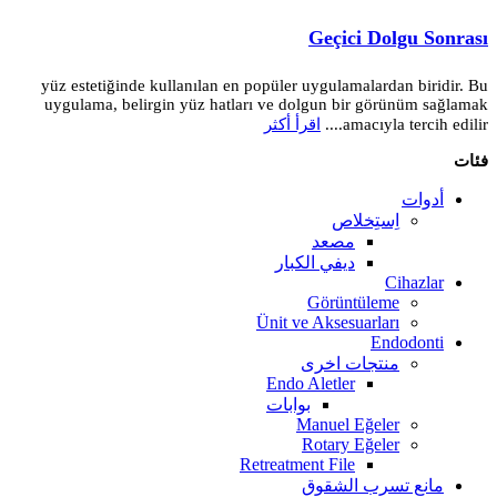
Geçici Dolgu Sonrası
yüz estetiğinde kullanılan en popüler uygulamalardan biridir. Bu
uygulama, belirgin yüz hatları ve dolgun bir görünüm sağlamak
amacıyla tercih edilir....
اقرأ أكثر
فئات
أدوات
اِستِخلاص
مصعد
ديفي الكبار
Cihazlar
Görüntüleme
Ünit ve Aksesuarları
Endodonti
منتجات اخرى
Endo Aletler
بوابات
Manuel Eğeler
Rotary Eğeler
Retreatment File
مانع تسرب الشقوق