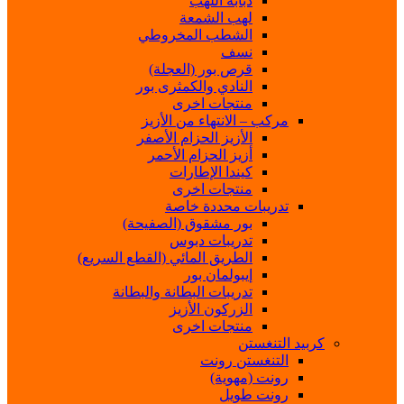
ذبابة اللهب
لهب الشمعة
الشطب المخروطي
نسف
قرص بور (العجلة)
النادي والكمثرى بور
منتجات اخرى
مركب – الانتهاء من الأزيز
الأزيز الحزام الأصفر
أزيز الحزام الأحمر
كيندا الإطارات
منتجات اخرى
تدريبات محددة خاصة
بور مشقوق (الصفيحة)
تدريبات دبوس
الطريق المائي (القطع السريع)
إيبولمان بور
تدريبات البطانة والبطانة
الزركون الأزيز
منتجات اخرى
كربيد التنغستن
التنغستن رونت
رونت (مهوية)
رونت طويل