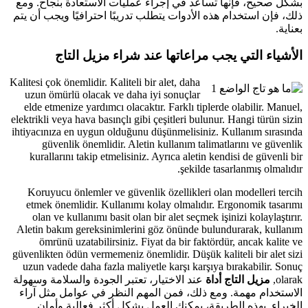
بشكل صحيح، فإنها تساعد في إجراء عمليات الاستعادة بنجاح. ومع
ذلك، فإن استخدام هذه الأدوات يتطلب تدريبًا احترافيًا ويجب أن يتم
بعناية.
الأشياء التي يجب مراعاتها عند شراء مزيل التاج
Kalitesi çok önemlidir. Kaliteli bir alet, daha
uzun ömürlü olacak ve daha iyi sonuçlar
elde etmenize yardımcı olacaktır. Farklı tiplerde olabilir. Manuel,
elektrikli veya hava basınçlı gibi çeşitleri bulunur. Hangi türün sizin
ihtiyacınıza en uygun olduğunu düşünmelisiniz. Kullanım sırasında
güvenlik önemlidir. Aletin kullanım talimatlarını ve güvenlik
kurallarını takip etmelisiniz. Ayrıca aletin kendisi de güvenli bir
şekilde tasarlanmış olmalıdır.
Koruyucu önlemler ve güvenlik özellikleri olan modelleri tercih
etmek önemlidir. Kullanımı kolay olmalıdır. Ergonomik tasarımı
olan ve kullanımı basit olan bir alet seçmek işinizi kolaylaştırır.
Aletin bakım gereksinimlerini göz önünde bulundurarak, kullanım
ömrünü uzatabilirsiniz. Fiyat da bir faktördür, ancak kalite ve
güvenlikten ödün vermemeniz önemlidir. Düşük kaliteli bir alet sizi
uzun vadede daha fazla maliyetle karşı karşıya bırakabilir. Sonuç
olarak,
مزيل التاج
أداة
عند الاختيار، تعتبر الجودة والسلامة وسهولة
الاستخدام مهمة. ومع ذلك، فمن المهم النظر في عوامل مثل آراء
الخبراء. بهذه الطريقة، يمكنك العمل بشكل أكثر فعالية وأمان.