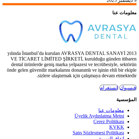
9 ديسمبر 2025
معلومات عنا
2013 yılında İstanbul’da kurulan AVRASYA DENTAL SANAYİ
VE TİCARET LİMİTED ŞİRKETİ, kurulduğu günden itibaren
dental ürünlerde geniş marka yelpazesi ve tecrübesiyle, sektörün
önde gelen güvenilir markalarını donanımlı ve işinin ehli bir ekiple
sizlere ulaştırmak için çalışmaya devam etmektedir.
فيسبوك
انستغرام
المؤسسية
معلومات عنا
Üyelik Aydınlatma Metni
Çerez Politikası
KVKK
Satış Sözleşmesi Politikası
اتفاق السرية