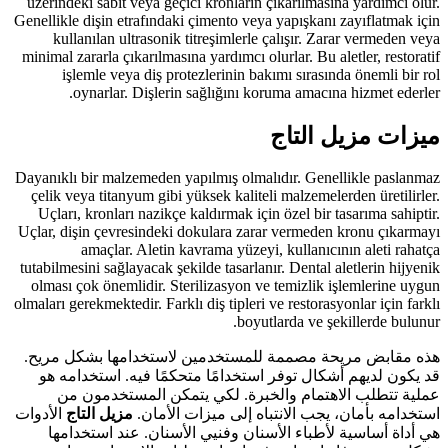
üzerindeki sabit veya geçici kronların çıkarılmasına yardımcı olur.
Genellikle dişin etrafındaki çimento veya yapışkanı zayıflatmak için
kullanılan ultrasonik titreşimlerle çalışır. Zarar vermeden veya
minimal zararla çıkarılmasına yardımcı olurlar. Bu aletler, restoratif
işlemle veya diş protezlerinin bakımı sırasında önemli bir rol
oynarlar. Dişlerin sağlığını koruma amacına hizmet ederler.
ميزات مزيل التاج
Dayanıklı bir malzemeden yapılmış olmalıdır. Genellikle paslanmaz
çelik veya titanyum gibi yüksek kaliteli malzemelerden üretilirler.
Uçları, kronları nazikçe kaldırmak için özel bir tasarıma sahiptir.
Uçlar, dişin çevresindeki dokulara zarar vermeden kronu çıkarmayı
amaçlar. Aletin kavrama yüzeyi, kullanıcının aleti rahatça
tutabilmesini sağlayacak şekilde tasarlanır. Dental aletlerin hijyenik
olması çok önemlidir. Sterilizasyon ve temizlik işlemlerine uygun
olmaları gerekmektedir. Farklı diş tipleri ve restorasyonlar için farklı
boyutlarda ve şekillerde bulunur.
هذه مقابض مريحة مصممة للمستخدمين لاستخدامها بشكل مريح.
قد يكون لديهم أشكال توفر استخدامًا متحكمًا فيه. استخدامه هو
عملية تتطلب الاهتمام والخبرة. لكي يتمكن المستخدمون من
استخدامه بأمان، يجب الانتباه إلى ميزات الأمان.
مزيل التاج
الأدوات
هي أداة أساسية لأطباء الأسنان وفنيي الأسنان. عند استخدامها