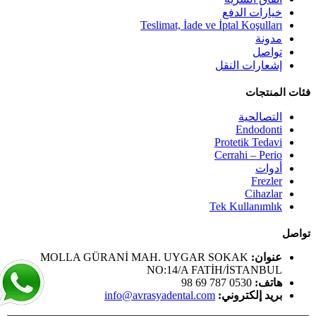
خيارات الدفع
Teslimat, İade ve İptal Koşulları
مدونة
تواصل
إشعارات النقل
فئات المنتجات
التصالحية
Endodonti
Protetik Tedavi
Cerrahi – Perio
أدوات
Frezler
Cihazlar
Tek Kullanımlık
تواصل
عنوان:
MOLLA GÜRANİ MAH. UYGAR SOKAK
NO:14/A FATİH/İSTANBUL
هاتف:
0530 787 69 98
بريد إلكتروني:
info@avrasyadental.com