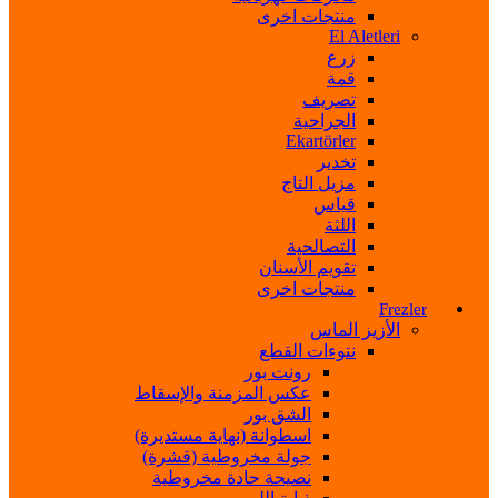
منتجات اخرى
El Aletleri
زرع
قمة
تصريف
الجراحية
Ekartörler
تخدير
مزيل التاج
قياس
اللثة
التصالحية
تقويم الأسنان
منتجات اخرى
Frezler
الأزيز الماس
نتوءات القطع
رونت بور
عكس المزمنة والإسقاط
الشق بور
اسطوانة (نهاية مستديرة)
جولة مخروطية (قشرة)
نصيحة حادة مخروطية