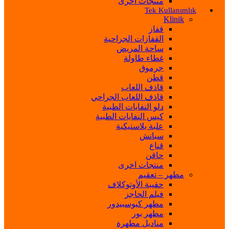
منتجات اخرى
Tek Kullanımlık
Klinik
قفاز
القفازات الجراحية
ساحة المريض
غطاء طاولة
جرموق
قطن
قاذف اللعاب
قاذف اللعاب الجراحي
دلو النفايات الطبية
كيس النفايات الطبية
علبة بلاستيكية
سبانش
قناع
حاقن
منتجات اخرى
مطهر – تعقيم
حقيبة الأوتوكلاف
فيلم الحاجز
مطهر كيوسبيدور
مطهر بور
مناديل مطهرة