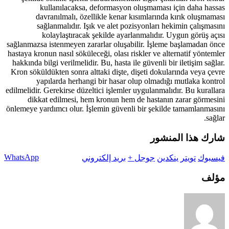
kullanılacaksa, deformasyon oluşmaması için daha hassas
davranılmalı, özellikle kenar kısımlarında kırık oluşmaması
sağlanmalıdır. Işık ve alet pozisyonları hekimin çalışmasını
kolaylaştıracak şekilde ayarlanmalıdır. Uygun görüş açısı
sağlanmazsa istenmeyen zararlar oluşabilir. İşleme başlamadan önce
hastaya kronun nasıl söküleceği, olası riskler ve alternatif yöntemler
hakkında bilgi verilmelidir. Bu, hasta ile güvenli bir iletişim sağlar.
Kron söküldükten sonra alttaki dişte, dişeti dokularında veya çevre
yapılarda herhangi bir hasar olup olmadığı mutlaka kontrol
edilmelidir. Gerekirse düzeltici işlemler uygulanmalıdır. Bu kurallara
dikkat edilmesi, hem kronun hem de hastanın zarar görmesini
önlemeye yardımcı olur. İşlemin güvenli bir şekilde tamamlanmasını
sağlar.
شارك هذا المنشور
WhatsApp
فيسبوك
تويتر
ينكدين
جوجل +
بريد إلكتروني
مؤلف