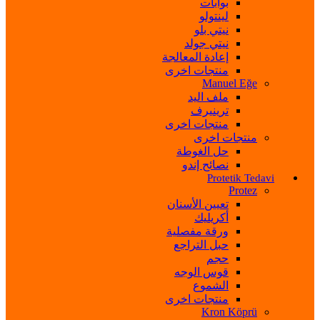
بوابات
لينتولو
نيتي بلو
نيتي جولد
إعادة المعالجة
منتجات اخرى
Manuel Eğe
ملف اليد
ترينيرف
منتجات اخرى
منتجات اخرى
حل الغوطة
نصائح إندو
Protetik Tedavi
Protez
تعيين الأسنان
أكريليك
ورقة مفصلية
حبل التراجع
حجم
قوس الوجه
الشموع
منتجات اخرى
Kron Köprü