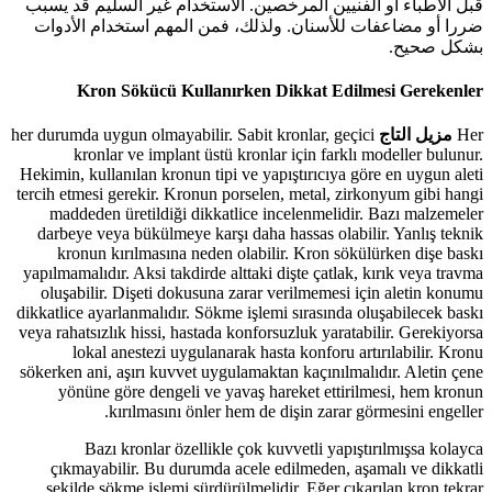
قبل الأطباء أو الفنيين المرخصين. الاستخدام غير السليم قد يسبب
ضررا أو مضاعفات للأسنان. ولذلك، فمن المهم استخدام الأدوات
بشكل صحيح.
Kron Sökücü Kullanırken Dikkat Edilmesi Gerekenler
Her
مزيل التاج
her durumda uygun olmayabilir. Sabit kronlar, geçici
kronlar ve implant üstü kronlar için farklı modeller bulunur.
Hekimin, kullanılan kronun tipi ve yapıştırıcıya göre en uygun aleti
tercih etmesi gerekir. Kronun porselen, metal, zirkonyum gibi hangi
maddeden üretildiği dikkatlice incelenmelidir. Bazı malzemeler
darbeye veya bükülmeye karşı daha hassas olabilir. Yanlış teknik
kronun kırılmasına neden olabilir. Kron sökülürken dişe baskı
yapılmamalıdır. Aksi takdirde alttaki dişte çatlak, kırık veya travma
oluşabilir. Dişeti dokusuna zarar verilmemesi için aletin konumu
dikkatlice ayarlanmalıdır. Sökme işlemi sırasında oluşabilecek baskı
veya rahatsızlık hissi, hastada konforsuzluk yaratabilir. Gerekiyorsa
lokal anestezi uygulanarak hasta konforu artırılabilir. Kronu
sökerken ani, aşırı kuvvet uygulamaktan kaçınılmalıdır. Aletin çene
yönüne göre dengeli ve yavaş hareket ettirilmesi, hem kronun
kırılmasını önler hem de dişin zarar görmesini engeller.
Bazı kronlar özellikle çok kuvvetli yapıştırılmışsa kolayca
çıkmayabilir. Bu durumda acele edilmeden, aşamalı ve dikkatli
şekilde sökme işlemi sürdürülmelidir. Eğer çıkarılan kron tekrar