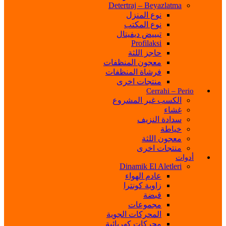
Detertraj – Beyazlatma
نوع المنزل
نوع المكتب
تبييض ديفيتال
Profilaksi
حاجز اللثة
معجون المنظفات
فرشاة المنظفات
منتجات اخرى
Cerrahi – Perio
الكسب غير المشروع
غشاء
سدادة النزيف
خياطة
معجون اللثة
منتجات اخرى
أدوات
Dinamik El Aletleri
عادم الهواء
زاوية كونترا
قبضة
مجموعات
المحركات الجوية
محركات كهربائية