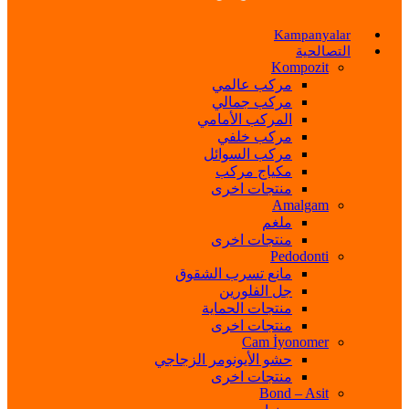
Kampanyalar
التصالحية
Kompozit
مركب عالمي
مركب جمالي
المركب الأمامي
مركب خلفي
مركب السوائل
مكياج مركب
منتجات اخرى
Amalgam
ملغم
منتجات اخرى
Pedodonti
مانع تسرب الشقوق
جل الفلورين
منتجات الحماية
منتجات اخرى
Cam İyonomer
حشو الأيونومر الزجاجي
منتجات اخرى
Bond – Asit