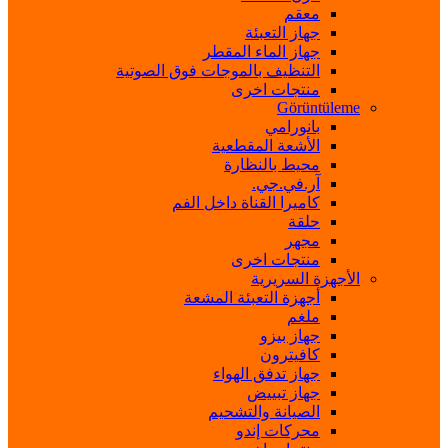
معقم
جهاز التعبئة
جهاز الماء المقطر
التنظيف بالموجات فوق الصوتية
منتجات اخرى
Görüntüleme
بانورامي
الأشعة المقطعية
محيط بالنظارة
آر.في.جي.
كاميرا القناة داخل الفم
حلقة
مجهر
منتجات اخرى
الأجهزة السريرية
أجهزة التعبئة المشعة
ملغم
جهاز بيزو
كافيترون
جهاز تدفق الهواء
جهاز تبييض
الصيانة والتشحيم
محركات إندو