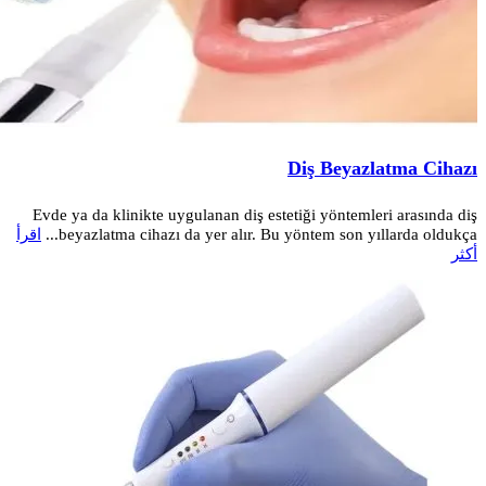
Diş Beyazlatma Cihazı
Evde ya da klinikte uygulanan diş estetiği yöntemleri arasında diş
beyazlatma cihazı da yer alır. Bu yöntem son yıllarda oldukça...
اقرأ
أكثر