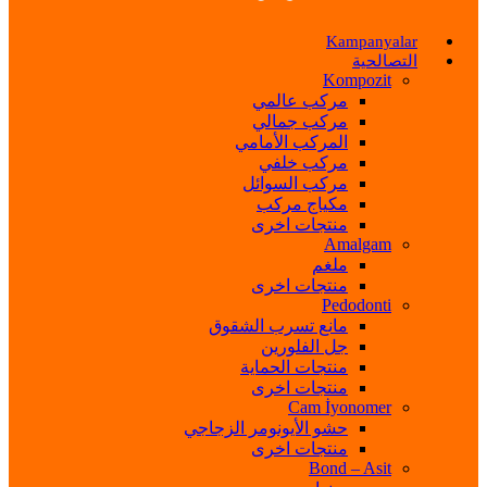
Kampanyalar
التصالحية
Kompozit
مركب عالمي
مركب جمالي
المركب الأمامي
مركب خلفي
مركب السوائل
مكياج مركب
منتجات اخرى
Amalgam
ملغم
منتجات اخرى
Pedodonti
مانع تسرب الشقوق
جل الفلورين
منتجات الحماية
منتجات اخرى
Cam İyonomer
حشو الأيونومر الزجاجي
منتجات اخرى
Bond – Asit