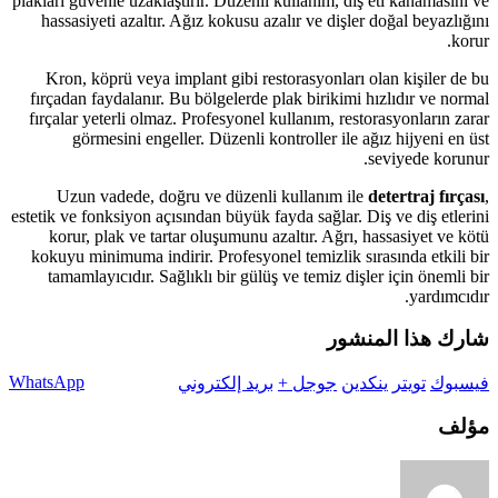
plakları güvenle uzaklaştırır. Düzenli kullanım, diş eti kanamasını ve
hassasiyeti azaltır. Ağız kokusu azalır ve dişler doğal beyazlığını
korur.
Kron, köprü veya implant gibi restorasyonları olan kişiler de bu
fırçadan faydalanır. Bu bölgelerde plak birikimi hızlıdır ve normal
fırçalar yeterli olmaz. Profesyonel kullanım, restorasyonların zarar
görmesini engeller. Düzenli kontroller ile ağız hijyeni en üst
seviyede korunur.
Uzun vadede, doğru ve düzenli kullanım ile
detertraj fırçası
,
estetik ve fonksiyon açısından büyük fayda sağlar. Diş ve diş etlerini
korur, plak ve tartar oluşumunu azaltır. Ağrı, hassasiyet ve kötü
kokuyu minimuma indirir. Profesyonel temizlik sırasında etkili bir
tamamlayıcıdır. Sağlıklı bir gülüş ve temiz dişler için önemli bir
yardımcıdır.
شارك هذا المنشور
WhatsApp
فيسبوك
تويتر
ينكدين
جوجل +
بريد إلكتروني
مؤلف