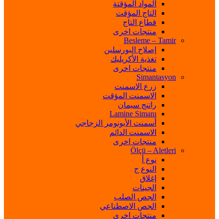
المواد المؤقتة
التاج المؤقت
قطاع التاج
منتجات اخرى
Besleme – Tamir
إصلاح البورسلين
تغذية الأكريليك
منتجات اخرى
Simantasyon
زرع الاسمنت
الاسمنت المؤقت
راتنج سيمان
Lamine Simanı
أسمنت الأيونومر الزجاجي
الاسمنت الدائم
منتجات اخرى
Ölçü – Aletleri
نوع أ
النوع ج
إغلاق
الجينات
الجص الصلب
الجص الاصطناعي
منتجات اخرى