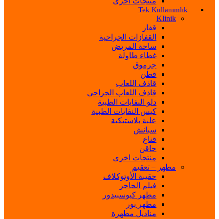
منتجات اخرى
Tek Kullanımlık
Klinik
قفاز
القفازات الجراحية
ساحة المريض
غطاء طاولة
جرموق
قطن
قاذف اللعاب
قاذف اللعاب الجراحي
دلو النفايات الطبية
كيس النفايات الطبية
علبة بلاستيكية
سبانش
قناع
حاقن
منتجات اخرى
مطهر – تعقيم
حقيبة الأوتوكلاف
فيلم الحاجز
مطهر كيوسبيدور
مطهر بور
مناديل مطهرة