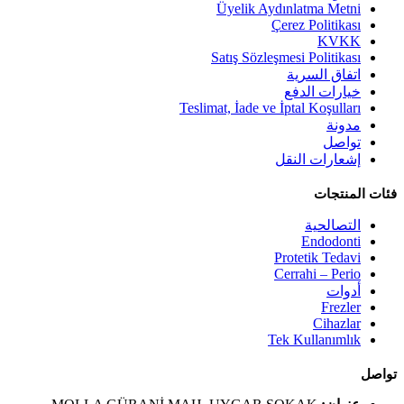
Üyelik Aydınlatma Metni
Çerez Politikası
KVKK
Satış Sözleşmesi Politikası
اتفاق السرية
خيارات الدفع
Teslimat, İade ve İptal Koşulları
مدونة
تواصل
إشعارات النقل
فئات المنتجات
التصالحية
Endodonti
Protetik Tedavi
Cerrahi – Perio
أدوات
Frezler
Cihazlar
Tek Kullanımlık
تواصل