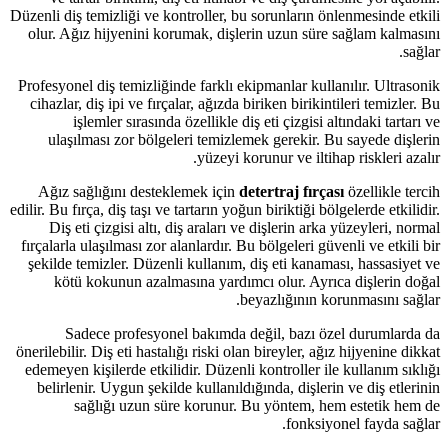
Düzenli diş temizliği ve kontroller, bu sorunların önlenmesinde etkili
olur. Ağız hijyenini korumak, dişlerin uzun süre sağlam kalmasını
sağlar.
Profesyonel diş temizliğinde farklı ekipmanlar kullanılır. Ultrasonik
cihazlar, diş ipi ve fırçalar, ağızda biriken birikintileri temizler. Bu
işlemler sırasında özellikle diş eti çizgisi altındaki tartarı ve
ulaşılması zor bölgeleri temizlemek gerekir. Bu sayede dişlerin
yüzeyi korunur ve iltihap riskleri azalır.
Ağız sağlığını desteklemek için
detertraj fırçası
özellikle tercih
edilir. Bu fırça, diş taşı ve tartarın yoğun biriktiği bölgelerde etkilidir.
Diş eti çizgisi altı, diş araları ve dişlerin arka yüzeyleri, normal
fırçalarla ulaşılması zor alanlardır. Bu bölgeleri güvenli ve etkili bir
şekilde temizler. Düzenli kullanım, diş eti kanaması, hassasiyet ve
kötü kokunun azalmasına yardımcı olur. Ayrıca dişlerin doğal
beyazlığının korunmasını sağlar.
Sadece profesyonel bakımda değil, bazı özel durumlarda da
önerilebilir. Diş eti hastalığı riski olan bireyler, ağız hijyenine dikkat
edemeyen kişilerde etkilidir. Düzenli kontroller ile kullanım sıklığı
belirlenir. Uygun şekilde kullanıldığında, dişlerin ve diş etlerinin
sağlığı uzun süre korunur. Bu yöntem, hem estetik hem de
fonksiyonel fayda sağlar.