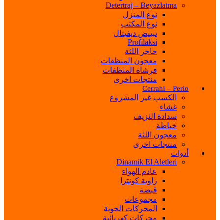
Detertraj – Beyazlatma
نوع المنزل
نوع المكتب
تبييض ديفيتال
Profilaksi
حاجز اللثة
معجون المنظفات
فرشاة المنظفات
منتجات اخرى
Cerrahi – Perio
الكسب غير المشروع
غشاء
سدادة النزيف
خياطة
معجون اللثة
منتجات اخرى
أدوات
Dinamik El Aletleri
عادم الهواء
زاوية كونترا
قبضة
مجموعات
المحركات الجوية
محركات كهربائية