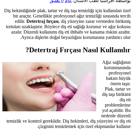
بواسطة
افراسيا لطب الأسنان
عام
0 تعليق
Diş hekimliğinde plak, tartar ve diş taşı temizliği için kullanılan özel
bir araçtır. Genellikle profesyonel ağız temizliği sırasında tercih
edilir.
Detertraj fırçası
, diş yüzeyine zarar vermeden birikmiş
tortuları uzaklaştırır. Böylece diş eti sağlığı korunur ve ağız kokusu
azalır. Düzenli kullanımı diş eti iltihabı ve kanama riskini azaltır.
Ayrıca dişlerin doğal beyazlığını korumasına yardımcı olur.
Detertraj Fırçası Nasıl Kullanılır?
Ağız sağlığının
korunmasında
profesyonel
bakım büyük
önem taşır.
Plak, tartar ve
diş taşı birikimi
diş eti
problemlerine
yol açabilir. Bu
nedenle düzenli
temizlik ve kontrol gereklidir. Diş hekimleri, diş yüzeyini ve diş eti
çizgisini temizlemek için özel ekipmanlar kullanır.