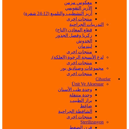
معكوس مزمن
الأزيز التقويمي
أزيز التشطيب والتلميع (12-24 شفرة)
منتجات اخرى
التدريبات الجراحية
قطع المعادن (التاج)
زكريا وفصل الجذور
الخدوش
ليندمان
منتجات اخرى
لدغ الأنسجة الرخوة (العلكة).
منتجات اخرى
مجموعات وصناديق بور
منتجات اخرى
Cihazlar
Ünit Ve Aksesuar
وحدة طب الأسنان
وحدة متنقلة
براز الطبيب
ضاغط
الشافطة الجراحية
منتجات اخرى
Sterilizasyon
فرن الضغط