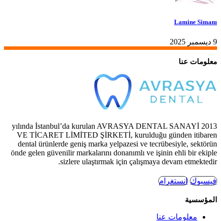
Lamine Simanı
9 ديسمبر 2025
معلومات عنا
2013 yılında İstanbul’da kurulan AVRASYA DENTAL SANAYİ
VE TİCARET LİMİTED ŞİRKETİ, kurulduğu günden itibaren
dental ürünlerde geniş marka yelpazesi ve tecrübesiyle, sektörün
önde gelen güvenilir markalarını donanımlı ve işinin ehli bir ekiple
sizlere ulaştırmak için çalışmaya devam etmektedir.
فيسبوك
انستغرام
المؤسسية
معلومات عنا