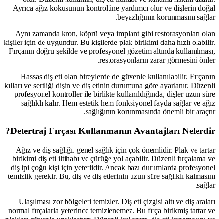
Ayrıca ağız kokusunun kontrolüne yardımcı olur ve dişlerin doğal
beyazlığının korunmasını sağlar.
Aynı zamanda kron, köprü veya implant gibi restorasyonları olan
kişiler için de uygundur. Bu kişilerde plak birikimi daha hızlı olabilir.
Fırçanın doğru şekilde ve profesyonel gözetim altında kullanılması,
restorasyonların zarar görmesini önler.
Hassas diş eti olan bireylerde de güvenle kullanılabilir. Fırçanın
kılları ve sertliği dişin ve diş etinin durumuna göre ayarlanır. Düzenli
profesyonel kontroller ile birlikte kullanıldığında, dişler uzun süre
sağlıklı kalır. Hem estetik hem fonksiyonel fayda sağlar ve ağız
sağlığının korunmasında önemli bir araçtır.
Detertraj Fırçası Kullanmanın Avantajları Nelerdir?
Ağız ve diş sağlığı, genel sağlık için çok önemlidir. Plak ve tartar
birikimi diş eti iltihabı ve çürüğe yol açabilir. Düzenli fırçalama ve
diş ipi çoğu kişi için yeterlidir. Ancak bazı durumlarda profesyonel
temizlik gerekir. Bu, diş ve diş etlerinin uzun süre sağlıklı kalmasını
sağlar.
Ulaşılması zor bölgeleri temizler. Diş eti çizgisi altı ve diş araları
normal fırçalarla yeterince temizlenemez. Bu fırça birikmiş tartar ve