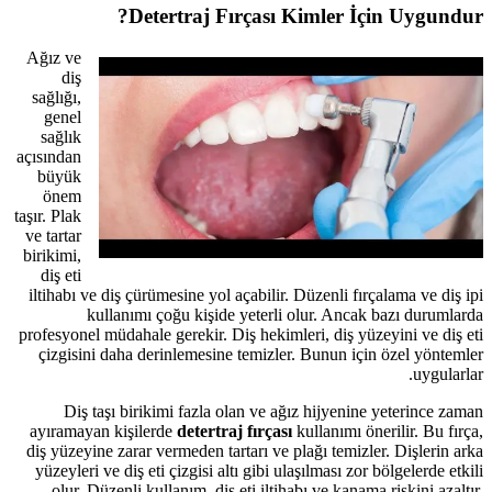
Detertraj Fırçası Kimler İçin Uygundur?
Ağız ve
diş
sağlığı,
genel
sağlık
açısından
büyük
önem
taşır. Plak
ve tartar
birikimi,
diş eti
iltihabı ve diş çürümesine yol açabilir. Düzenli fırçalama ve diş ipi
kullanımı çoğu kişide yeterli olur. Ancak bazı durumlarda
profesyonel müdahale gerekir. Diş hekimleri, diş yüzeyini ve diş eti
çizgisini daha derinlemesine temizler. Bunun için özel yöntemler
uygularlar.
Diş taşı birikimi fazla olan ve ağız hijyenine yeterince zaman
ayıramayan kişilerde
detertraj fırçası
kullanımı önerilir. Bu fırça,
diş yüzeyine zarar vermeden tartarı ve plağı temizler. Dişlerin arka
yüzeyleri ve diş eti çizgisi altı gibi ulaşılması zor bölgelerde etkili
olur. Düzenli kullanım, diş eti iltihabı ve kanama riskini azaltır.