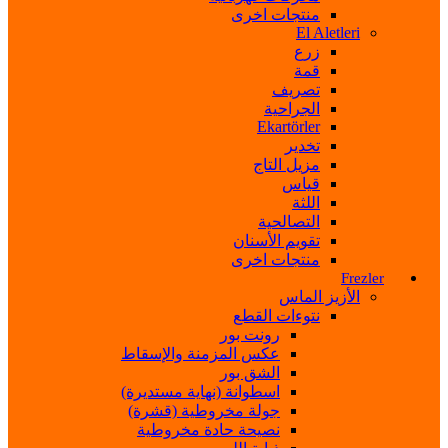
منتجات اخرى
El Aletleri
زرع
قمة
تصريف
الجراحية
Ekartörler
تخدير
مزيل التاج
قياس
اللثة
التصالحية
تقويم الأسنان
منتجات اخرى
Frezler
الأزيز الماس
نتوءات القطع
رونت بور
عكس المزمنة والإسقاط
الشق بور
اسطوانة (نهاية مستديرة)
جولة مخروطية (قشرة)
نصيحة حادة مخروطية