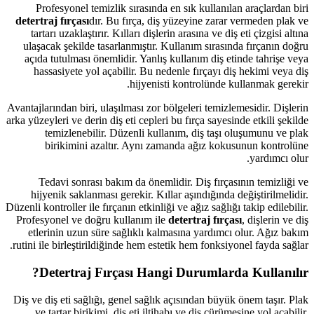
Profesyonel temizlik sırasında en sık kullanılan araçlardan biri
detertraj fırçası
dır. Bu fırça, diş yüzeyine zarar vermeden plak ve
tartarı uzaklaştırır. Kılları dişlerin arasına ve diş eti çizgisi altına
ulaşacak şekilde tasarlanmıştır. Kullanım sırasında fırçanın doğru
açıda tutulması önemlidir. Yanlış kullanım diş etinde tahrişe veya
hassasiyete yol açabilir. Bu nedenle fırçayı diş hekimi veya diş
hijyenisti kontrolünde kullanmak gerekir.
Avantajlarından biri, ulaşılması zor bölgeleri temizlemesidir. Dişlerin
arka yüzeyleri ve derin diş eti cepleri bu fırça sayesinde etkili şekilde
temizlenebilir. Düzenli kullanım, diş taşı oluşumunu ve plak
birikimini azaltır. Aynı zamanda ağız kokusunun kontrolüne
yardımcı olur.
Tedavi sonrası bakım da önemlidir. Diş fırçasının temizliği ve
hijyenik saklanması gerekir. Kıllar aşındığında değiştirilmelidir.
Düzenli kontroller ile fırçanın etkinliği ve ağız sağlığı takip edilebilir.
Profesyonel ve doğru kullanım ile
detertraj fırçası
, dişlerin ve diş
etlerinin uzun süre sağlıklı kalmasına yardımcı olur. Ağız bakım
rutini ile birleştirildiğinde hem estetik hem fonksiyonel fayda sağlar.
Detertraj Fırçası Hangi Durumlarda Kullanılır?
Diş ve diş eti sağlığı, genel sağlık açısından büyük önem taşır. Plak
ve tartar birikimi, diş eti iltihabı ve diş çürümesine yol açabilir.