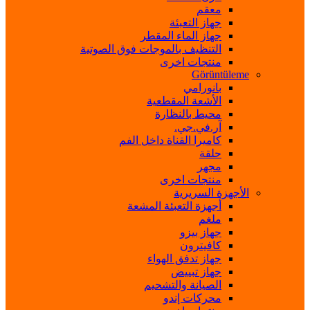
معقم
جهاز التعبئة
جهاز الماء المقطر
التنظيف بالموجات فوق الصوتية
منتجات اخرى
Görüntüleme
بانورامي
الأشعة المقطعية
محيط بالنظارة
آر.في.جي.
كاميرا القناة داخل الفم
حلقة
مجهر
منتجات اخرى
الأجهزة السريرية
أجهزة التعبئة المشعة
ملغم
جهاز بيزو
كافيترون
جهاز تدفق الهواء
جهاز تبييض
الصيانة والتشحيم
محركات إندو