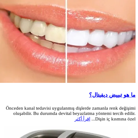
ما هو تبييض ديفيتال؟
Önceden kanal tedavisi uygulanmış dişlerde zamanla renk değişimi
oluşabilir. Bu durumda devital beyazlatma yöntemi tercih edilir.
Dişin iç kısmına özel...
اقرأ أكثر