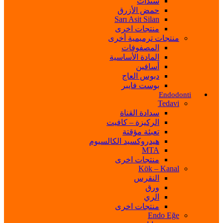
سندات
حمض الأزرق
Sarı Asit Silan
منتجات اخرى
منتجات ترميمية أخرى
المصفوفات
المادة الأساسية
أسافين
دبوس العاج
بوست فايبر
Endodonti
Tedavi
سدادة القناة
الركيزة – كافيت
تعبئة مؤقتة
هيدروكسيد الكالسيوم
MTA
منتجات اخرى
Kök – Kanal
النقرس
ورق
الري
منتجات اخرى
Endo Eğe