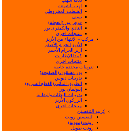
ذبابة اللهب
لهب الشمعة
الشطب المخروطي
نسف
قرص بور (العجلة)
النادي والكمثرى بور
منتجات اخرى
مركب – الانتهاء من الأزيز
الأزيز الحزام الأصفر
أزيز الحزام الأحمر
كيندا الإطارات
منتجات اخرى
تدريبات محددة خاصة
بور مشقوق (الصفيحة)
تدريبات دبوس
الطريق المائي (القطع السريع)
إيبولمان بور
تدريبات البطانة والبطانة
الزركون الأزيز
منتجات اخرى
كربيد التنغستن
التنغستن رونت
رونت (مهوية)
رونت طويل