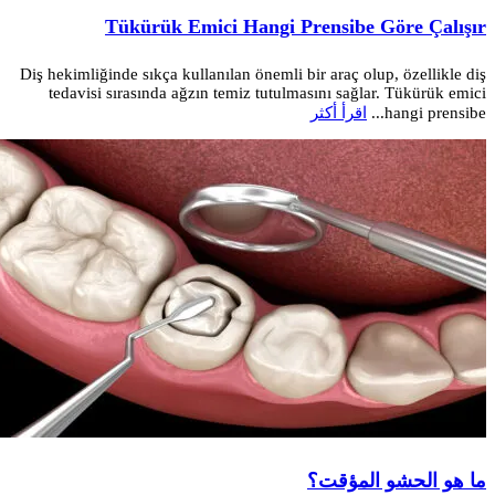
Tükürük Emici Hangi Prensibe Göre Çalışır
Diş hekimliğinde sıkça kullanılan önemli bir araç olup, özellikle diş
tedavisi sırasında ağzın temiz tutulmasını sağlar. Tükürük emici
hangi prensibe...
اقرأ أكثر
ما هو الحشو المؤقت؟