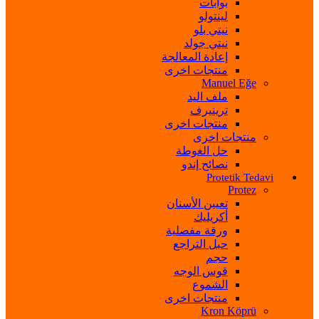
بوابات
لينتولو
نيتي بلو
نيتي جولد
إعادة المعالجة
منتجات اخرى
Manuel Eğe
ملف اليد
ترينيرف
منتجات اخرى
منتجات اخرى
حل الغوطة
نصائح إندو
Protetik Tedavi
Protez
تعيين الأسنان
أكريليك
ورقة مفصلية
حبل التراجع
حجم
قوس الوجه
الشموع
منتجات اخرى
Kron Köprü