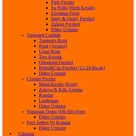
Pinli Frezler
Su Yollu (Hızlı Kesim)
Epolman Frezi
İnley & Onley Frezleri
Zirkon Frezleri
Diğer Ürünler
Tungsten Carbide
Tungsten Ront
Ront (Aerator)
Uzun Ront
Ters Kronik
Ortodonti Frezleri
Bitim&Cila Frezleri (12-24 Bıçak)
Diğer Ürünler
Cerrahi Frezler
Metal Kesim (Kron)
Zekrya & Kök Ayırma
Rontlar
Lindeman
Diğer Ürünler
Yumuşak Doku (Diş Eti) Frezi
Diğer Ürünler
Frez Setleri Ve Kutular
Diğer Ürünler
Cihazlar