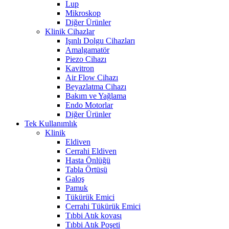
Lup
Mikroskop
Diğer Ürünler
Klinik Cihazlar
Işınlı Dolgu Cihazları
Amalgamatör
Piezo Cihazı
Kavitron
Air Flow Cihazı
Beyazlatma Cihazı
Bakım ve Yağlama
Endo Motorlar
Diğer Ürünler
Tek Kullanımlık
Klinik
Eldiven
Cerrahi Eldiven
Hasta Önlüğü
Tabla Örtüsü
Galoş
Pamuk
Tükürük Emici
Cerrahi Tükürük Emici
Tıbbi Atık kovası
Tıbbi Atık Poşeti