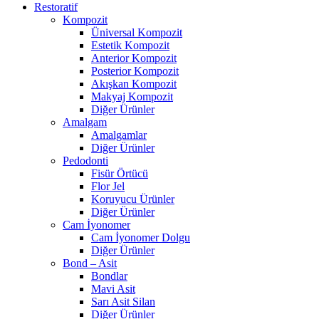
Restoratif
Kompozit
Üniversal Kompozit
Estetik Kompozit
Anterior Kompozit
Posterior Kompozit
Akışkan Kompozit
Makyaj Kompozit
Diğer Ürünler
Amalgam
Amalgamlar
Diğer Ürünler
Pedodonti
Fisür Örtücü
Flor Jel
Koruyucu Ürünler
Diğer Ürünler
Cam İyonomer
Cam İyonomer Dolgu
Diğer Ürünler
Bond – Asit
Bondlar
Mavi Asit
Sarı Asit Silan
Diğer Ürünler