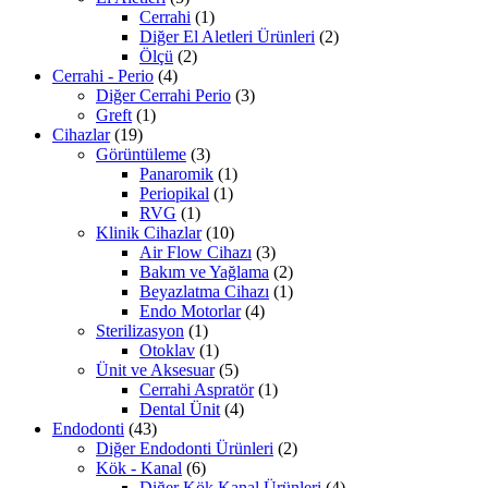
Cerrahi
(1)
Diğer El Aletleri Ürünleri
(2)
Ölçü
(2)
Cerrahi - Perio
(4)
Diğer Cerrahi Perio
(3)
Greft
(1)
Cihazlar
(19)
Görüntüleme
(3)
Panaromik
(1)
Periopikal
(1)
RVG
(1)
Klinik Cihazlar
(10)
Air Flow Cihazı
(3)
Bakım ve Yağlama
(2)
Beyazlatma Cihazı
(1)
Endo Motorlar
(4)
Sterilizasyon
(1)
Otoklav
(1)
Ünit ve Aksesuar
(5)
Cerrahi Aspratör
(1)
Dental Ünit
(4)
Endodonti
(43)
Diğer Endodonti Ürünleri
(2)
Kök - Kanal
(6)
Diğer Kök Kanal Ürünleri
(4)