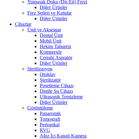
Yumuşak Doku (Diş Eti) Frezi
Diğer Ürünler
Frez Setleri ve Kutular
Diğer Ürünler
Cihazlar
Ünit ve Aksesuar
Dental Ünit
Mobil Ünit
Hekim Taburesi
Kompresör
Cerrahi Aspratör
Diğer Ürünler
Sterilizasyon
Otoklav
Sterilizatör
Poşetleme Cihazı
Distile Su Cihazı
Ultrasonik Temizleme
Diğer Ürünler
Görüntüleme
Panaromik
Tomografi
Periopikal
RVG
Ağız İçi Kanalı Kamera