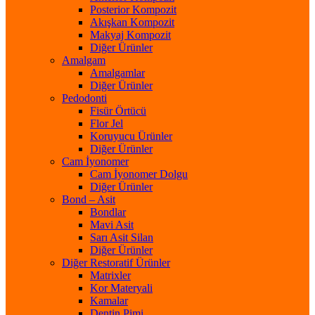
Posterior Kompozit
Akışkan Kompozit
Makyaj Kompozit
Diğer Ürünler
Amalgam
Amalgamlar
Diğer Ürünler
Pedodonti
Fisür Örtücü
Flor Jel
Koruyucu Ürünler
Diğer Ürünler
Cam İyonomer
Cam İyonomer Dolgu
Diğer Ürünler
Bond – Asit
Bondlar
Mavi Asit
Sarı Asit Silan
Diğer Ürünler
Diğer Restoratif Ürünler
Matrixler
Kor Materyali
Kamalar
Dentin Pimi