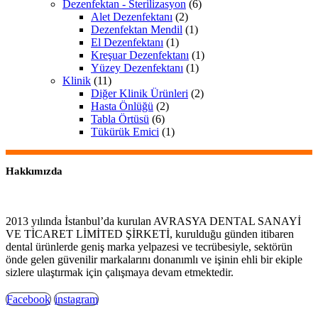
Dezenfektan - Sterilizasyon
(6)
Alet Dezenfektanı
(2)
Dezenfektan Mendil
(1)
El Dezenfektanı
(1)
Kreşuar Dezenfektanı
(1)
Yüzey Dezenfektanı
(1)
Klinik
(11)
Diğer Klinik Ürünleri
(2)
Hasta Önlüğü
(2)
Tabla Örtüsü
(6)
Tükürük Emici
(1)
Hakkımızda
2013 yılında İstanbul’da kurulan AVRASYA DENTAL SANAYİ
VE TİCARET LİMİTED ŞİRKETİ, kurulduğu günden itibaren
dental ürünlerde geniş marka yelpazesi ve tecrübesiyle, sektörün
önde gelen güvenilir markalarını donanımlı ve işinin ehli bir ekiple
sizlere ulaştırmak için çalışmaya devam etmektedir.
Facebook
instagram