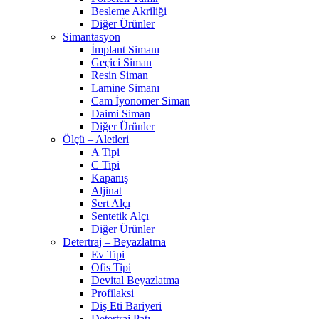
Besleme Akriliği
Diğer Ürünler
Simantasyon
İmplant Simanı
Geçici Siman
Resin Siman
Lamine Simanı
Cam İyonomer Siman
Daimi Siman
Diğer Ürünler
Ölçü – Aletleri
A Tipi
C Tipi
Kapanış
Aljinat
Sert Alçı
Sentetik Alçı
Diğer Ürünler
Detertraj – Beyazlatma
Ev Tipi
Ofis Tipi
Devital Beyazlatma
Profilaksi
Diş Eti Bariyeri
Detertraj Patı