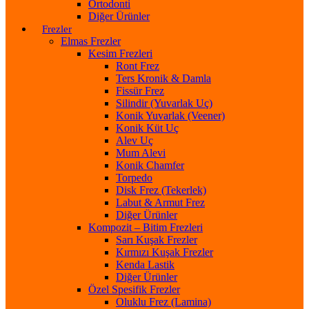
Ortodonti
Diğer Ürünler
Frezler
Elmas Frezler
Kesim Frezleri
Ront Frez
Ters Kronik & Damla
Fissür Frez
Silindir (Yuvarlak Uç)
Konik Yuvarlak (Veener)
Konik Küt Uç
Alev Uç
Mum Alevi
Konik Chamfer
Torpedo
Disk Frez (Tekerlek)
Labut & Armut Frez
Diğer Ürünler
Kompozit – Bitim Frezleri
Sarı Kuşak Frezler
Kırmızı Kuşak Frezler
Kenda Lastik
Diğer Ürünler
Özel Spesifik Frezler
Oluklu Frez (Lamina)