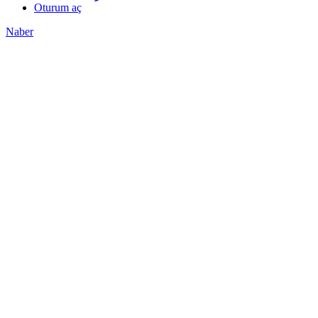
Oturum aç
Naber