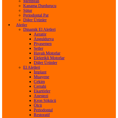
Membran
Kanama Durdurucu
Sütur
Periodontal Pat
Diğer Ürünler
Aletler
Dinamik El Aletleri
Aeratör
Anguldurva
Piyasemen
Setler
Havalı Motorlar
Elektrikli Motorlar
Diğer Ürünler
El Aletleri
İmplant
Muayene
Çekim
Cerrahi
Ekartörler
Anestezi
Kron Sökücü
Ölçü
Periodontal
Restoratif