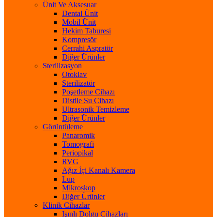
Ünit Ve Aksesuar
Dental Ünit
Mobil Ünit
Hekim Taburesi
Kompresör
Cerrahi Aspratör
Diğer Ürünler
Sterilizasyon
Otoklav
Sterilizatör
Poşetleme Cihazı
Distile Su Cihazı
Ultrasonik Temizleme
Diğer Ürünler
Görüntüleme
Panaromik
Tomografi
Periopikal
RVG
Ağız İçi Kanalı Kamera
Lup
Mikroskop
Diğer Ürünler
Klinik Cihazlar
Işınlı Dolgu Cihazları