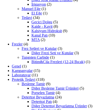
İrigasyon
(2)
Manuel Eğe
(1)
El Eğe
(1)
Tedavi
(34)
Geçici Dolgu
(5)
Kaide - Kavit
(8)
Kalsiyum Hidroksit
(9)
Kanal Patı
(10)
MTA
(2)
Frezler
(4)
Frez Setleri ve Kutular
(3)
Diğer Frezi Seti ve Kutular
(3)
Tungsten Carbide
(1)
Bitim&Cila Frezleri (12-24 Bıçak)
(1)
Genel
(1)
Kampanyalar
(15)
Laboratuvar
(11)
Protetik Tedavi
(118)
Besleme Tamir
(9)
Diğer Besleme Tamir Ürünleri
(5)
Porselen Tamir
(4)
Detertraj Beyazlatma
(24)
Detertraj Patı
(4)
Diğer Detertraj Beyazlatma Ürünler
(3)