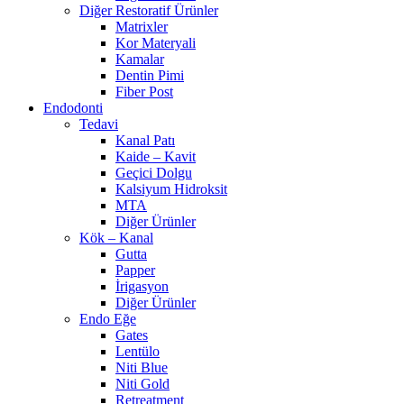
Diğer Restoratif Ürünler
Matrixler
Kor Materyali
Kamalar
Dentin Pimi
Fiber Post
Endodonti
Tedavi
Kanal Patı
Kaide – Kavit
Geçici Dolgu
Kalsiyum Hidroksit
MTA
Diğer Ürünler
Kök – Kanal
Gutta
Papper
İrigasyon
Diğer Ürünler
Endo Eğe
Gates
Lentülo
Niti Blue
Niti Gold
Retreatment