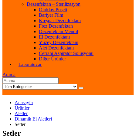
Dezenfektan – Sterilizasyon
Otoklav Poşeti
Bariyer Film
Kreşuar Dezenfektanı
Frez Dezenfektan
Dezenfektan Mendil
El Dezenfektanı
Yüzey Dezenfektanı
Alet Dezenfektanı
Cerrahi Aspiratör Solüsyonu
Diğer Ürünler
Laboratuvar
Arama
Anasayfa
Ürünler
Aletler
Dinamik El Aletleri
Setler
Setler