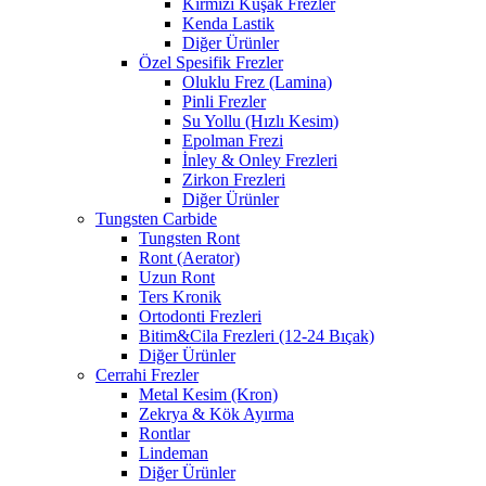
Kırmızı Kuşak Frezler
Kenda Lastik
Diğer Ürünler
Özel Spesifik Frezler
Oluklu Frez (Lamina)
Pinli Frezler
Su Yollu (Hızlı Kesim)
Epolman Frezi
İnley & Onley Frezleri
Zirkon Frezleri
Diğer Ürünler
Tungsten Carbide
Tungsten Ront
Ront (Aerator)
Uzun Ront
Ters Kronik
Ortodonti Frezleri
Bitim&Cila Frezleri (12-24 Bıçak)
Diğer Ürünler
Cerrahi Frezler
Metal Kesim (Kron)
Zekrya & Kök Ayırma
Rontlar
Lindeman
Diğer Ürünler