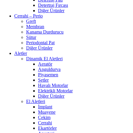
Detertraj Fırçası
Diğer Ürünler
Cerrahi – Perio
Greft
Membran
Kanama Durdurucu
Sütur
Periodontal Pat
Diğer Ürünler
Aletler
Dinamik El Aletleri
Aeratör
Anguldurva
Piyasemen
Setler
Havalı Motorlar
Elektrikli Motorlar
Diğer Ürünler
El Aletleri
İmplant
Muayene
Çekim
Cerrahi
Ekartörler