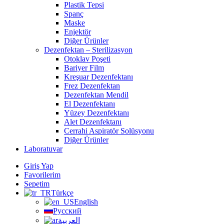
Plastik Tepsi
Spanç
Maske
Enjektör
Diğer Ürünler
Dezenfektan – Sterilizasyon
Otoklav Poşeti
Bariyer Film
Kreşuar Dezenfektanı
Frez Dezenfektan
Dezenfektan Mendil
El Dezenfektanı
Yüzey Dezenfektanı
Alet Dezenfektanı
Cerrahi Aspiratör Solüsyonu
Diğer Ürünler
Laboratuvar
Giriş Yap
Favorilerim
Sepetim
Türkçe
English
Русский
العربية