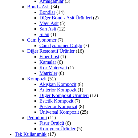
Amalgamlar
(3)
Bond - Asit
(34)
Bondlar
(14)
Diğer Bond - Asit Ürünleri
(2)
Mavi Asit
(5)
Sarı Asit
(12)
Silan
(1)
Cam İyonomer
(7)
Cam İyonomer Dolgu
(7)
Diğer Restoratif Ürünler
(16)
Fiber Post
(1)
Kamalar
(6)
Kor Materyali
(1)
Matrixler
(8)
Kompozit
(51)
Akışkan Kompozit
(8)
Anterior Kompozit
(1)
Diğer Kompozit Ürünleri
(12)
Estetik Kompozit
(7)
Posterior Kompozit
(8)
Üniversal Kompozit
(25)
Pedodonti
(11)
Fisür Örtücü
(6)
Koruyucu Ürünler
(5)
Tek Kullanımlık
(17)