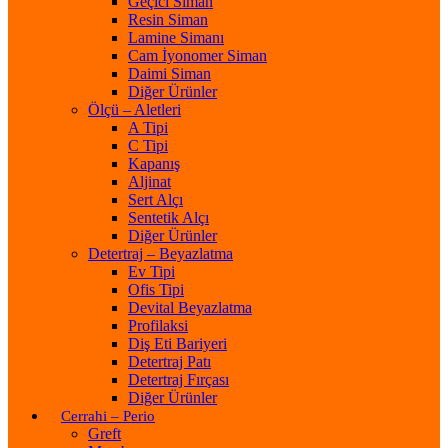
Geçici Siman
Resin Siman
Lamine Simanı
Cam İyonomer Siman
Daimi Siman
Diğer Ürünler
Ölçü – Aletleri
A Tipi
C Tipi
Kapanış
Aljinat
Sert Alçı
Sentetik Alçı
Diğer Ürünler
Detertraj – Beyazlatma
Ev Tipi
Ofis Tipi
Devital Beyazlatma
Profilaksi
Diş Eti Bariyeri
Detertraj Patı
Detertraj Fırçası
Diğer Ürünler
Cerrahi – Perio
Greft