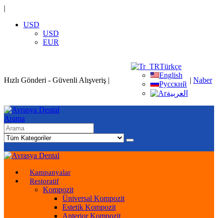
|
USD
USD
EUR
Türkçe
English
Hızlı Gönderi - Güvenli Alışveriş
|
|
Naber
Русский
العربية
Arama
Kampanyalar
Restoratif
Kompozit
Üniversal Kompozit
Estetik Kompozit
Anterior Kompozit