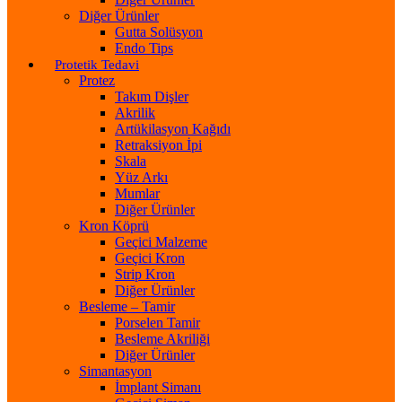
Diğer Ürünler
Gutta Solüsyon
Endo Tips
Protetik Tedavi
Protez
Takım Dişler
Akrilik
Artükilasyon Kağıdı
Retraksiyon İpi
Skala
Yüz Arkı
Mumlar
Diğer Ürünler
Kron Köprü
Geçici Malzeme
Geçici Kron
Strip Kron
Diğer Ürünler
Besleme – Tamir
Porselen Tamir
Besleme Akriliği
Diğer Ürünler
Simantasyon
İmplant Simanı