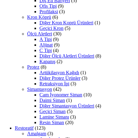
Diş Eti Bariyeri
(5)
Ofis Tipi
(9)
Profilaksi
(3)
Kron Köprü
(6)
Diğer Kron Koprü Ürünleri
(1)
Geçici Kron
(5)
Ölçü Aletleri
(30)
A Tipi
(9)
Aljinat
(9)
C Tipi
(4)
Diğer Ölçü Aletleri Ürünleri
(8)
Kapanış
(2)
Protez
(8)
Artükilasyon Kağıdı
(1)
Diğer Protez Ürünler
(3)
Retraksiyon İpi
(3)
Simantasyon
(42)
Cam İyonomer Siman
(10)
Daimi Siman
(1)
Diğer Simantasyon Ürünleri
(4)
Geçici Siman
(5)
Lamine Simanı
(3)
Resin Siman
(20)
Restoratif
(123)
Amalgam
(3)