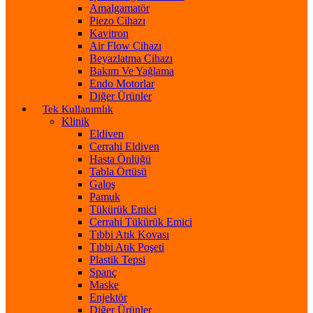
Amalgamatör
Piezo Cihazı
Kavitron
Air Flow Cihazı
Beyazlatma Cihazı
Bakım Ve Yağlama
Endo Motorlar
Diğer Ürünler
Tek Kullanımlık
Klinik
Eldiven
Cerrahi Eldiven
Hasta Önlüğü
Tabla Örtüsü
Galoş
Pamuk
Tükürük Emici
Cerrahi Tükürük Emici
Tıbbi Atık Kovası
Tıbbi Atık Poşeti
Plastik Tepsi
Spanç
Maske
Enjektör
Diğer Ürünler