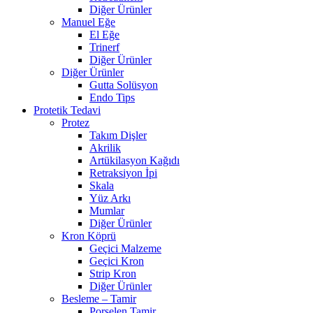
Diğer Ürünler
Manuel Eğe
El Eğe
Trinerf
Diğer Ürünler
Diğer Ürünler
Gutta Solüsyon
Endo Tips
Protetik Tedavi
Protez
Takım Dişler
Akrilik
Artükilasyon Kağıdı
Retraksiyon İpi
Skala
Yüz Arkı
Mumlar
Diğer Ürünler
Kron Köprü
Geçici Malzeme
Geçici Kron
Strip Kron
Diğer Ürünler
Besleme – Tamir
Porselen Tamir