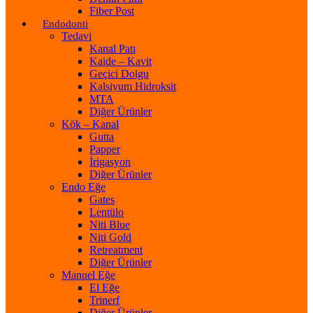
Fiber Post
Endodonti
Tedavi
Kanal Patı
Kaide – Kavit
Geçici Dolgu
Kalsiyum Hidroksit
MTA
Diğer Ürünler
Kök – Kanal
Gutta
Papper
İrigasyon
Diğer Ürünler
Endo Eğe
Gates
Lentülo
Niti Blue
Niti Gold
Retreatment
Diğer Ürünler
Manuel Eğe
El Eğe
Trinerf
Diğer Ürünler