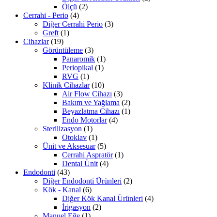
Ölçü
(2)
Cerrahi - Perio
(4)
Diğer Cerrahi Perio
(3)
Greft
(1)
Cihazlar
(19)
Görüntüleme
(3)
Panaromik
(1)
Periopikal
(1)
RVG
(1)
Klinik Cihazlar
(10)
Air Flow Cihazı
(3)
Bakım ve Yağlama
(2)
Beyazlatma Cihazı
(1)
Endo Motorlar
(4)
Sterilizasyon
(1)
Otoklav
(1)
Ünit ve Aksesuar
(5)
Cerrahi Aspratör
(1)
Dental Ünit
(4)
Endodonti
(43)
Diğer Endodonti Ürünleri
(2)
Kök - Kanal
(6)
Diğer Kök Kanal Ürünleri
(4)
İrigasyon
(2)
Manuel Eğe
(1)