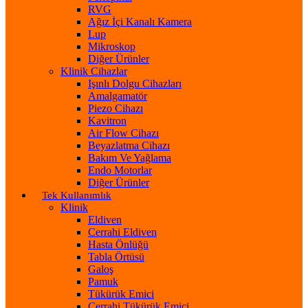
RVG
Ağız İçi Kanalı Kamera
Lup
Mikroskop
Diğer Ürünler
Klinik Cihazlar
Işınlı Dolgu Cihazları
Amalgamatör
Piezo Cihazı
Kavitron
Air Flow Cihazı
Beyazlatma Cihazı
Bakım Ve Yağlama
Endo Motorlar
Diğer Ürünler
Tek Kullanımlık
Klinik
Eldiven
Cerrahi Eldiven
Hasta Önlüğü
Tabla Örtüsü
Galoş
Pamuk
Tükürük Emici
Cerrahi Tükürük Emici