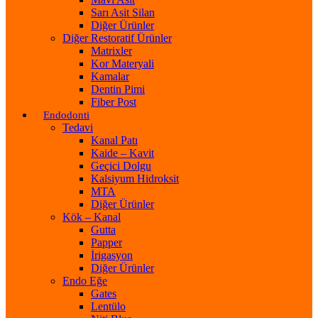
Sarı Asit Silan
Diğer Ürünler
Diğer Restoratif Ürünler
Matrixler
Kor Materyali
Kamalar
Dentin Pimi
Fiber Post
Endodonti
Tedavi
Kanal Patı
Kaide – Kavit
Geçici Dolgu
Kalsiyum Hidroksit
MTA
Diğer Ürünler
Kök – Kanal
Gutta
Papper
İrigasyon
Diğer Ürünler
Endo Eğe
Gates
Lentülo