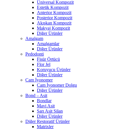
Üniversal Kompozit
Estetik Kompozit
Anterior Kompozit
Posterior Kompozit
Akışkan Kompozit
Makyaj Kompozit
Diğer Ürünler
Amalgam
Amalgamlar
Diğer Ürünler
Pedodonti
Fisür Örtücü
Flor Jel
Koruyucu Ürünler
Diğer Ürünler
Cam İyonomer
Cam İyonomer Dolgu
Diğer Ürünler
Bond – Asit
Bondlar
Mavi Asit
Sarı Asit Silan
Diğer Ürünler
Diğer Restoratif Ürünler
Matrixler