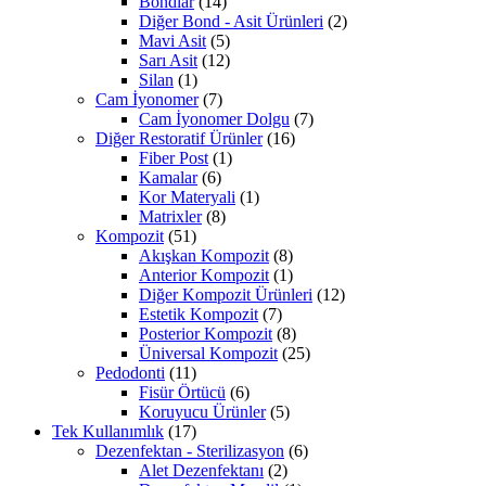
Bondlar
(14)
Diğer Bond - Asit Ürünleri
(2)
Mavi Asit
(5)
Sarı Asit
(12)
Silan
(1)
Cam İyonomer
(7)
Cam İyonomer Dolgu
(7)
Diğer Restoratif Ürünler
(16)
Fiber Post
(1)
Kamalar
(6)
Kor Materyali
(1)
Matrixler
(8)
Kompozit
(51)
Akışkan Kompozit
(8)
Anterior Kompozit
(1)
Diğer Kompozit Ürünleri
(12)
Estetik Kompozit
(7)
Posterior Kompozit
(8)
Üniversal Kompozit
(25)
Pedodonti
(11)
Fisür Örtücü
(6)
Koruyucu Ürünler
(5)
Tek Kullanımlık
(17)
Dezenfektan - Sterilizasyon
(6)
Alet Dezenfektanı
(2)