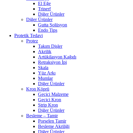
El Eğe
Trinerf
Diğer Ürünler
Diğer Ürünler
Gutta Solüsyon
Endo Tips
Protetik Tedavi
Protez
Takım Dişler
Akrilik
Artükilasyon Kağıdı
Retraksiyon İpi
Skala
Yüz Arkı
Mumlar
Diğer Ürünler
Kron Köprü
Geçici Malzeme
Geçici Kron
Strip Kron
Diğer Ürünler
Besleme – Tamir
Porselen Tamir
Besleme Akriliği
Diğer Ürünler