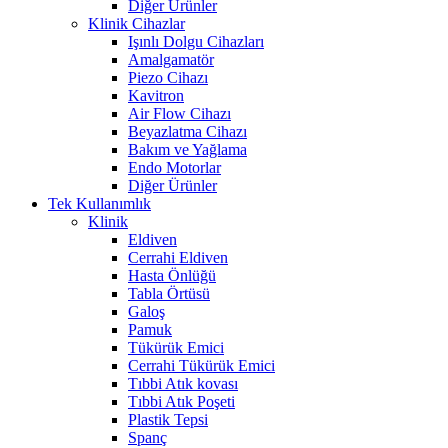
Diğer Ürünler
Klinik Cihazlar
Işınlı Dolgu Cihazları
Amalgamatör
Piezo Cihazı
Kavitron
Air Flow Cihazı
Beyazlatma Cihazı
Bakım ve Yağlama
Endo Motorlar
Diğer Ürünler
Tek Kullanımlık
Klinik
Eldiven
Cerrahi Eldiven
Hasta Önlüğü
Tabla Örtüsü
Galoş
Pamuk
Tükürük Emici
Cerrahi Tükürük Emici
Tıbbi Atık kovası
Tıbbi Atık Poşeti
Plastik Tepsi
Spanç