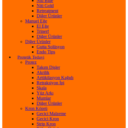
Niti Blue
Niti Gold
Retreatment
Diğer Ürünler
Manuel Eğe
El Eğe
Trinerf
Diğer Ürünler
Diğer Ürünler
Gutta Solüsyon
Endo Tips
Protetik Tedavi
Protez
Takım Dişler
Akrilik
Artükilasyon Kağıdı
Retraksiyon İpi
Skala
Yüz Arkı
Mumlar
Diğer Ürünler
Kron Köprü
Geçici Malzeme
Geçici Kron
Strip Kron