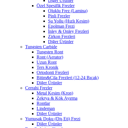
Diğer Ürünler
Özel Spesifik Frezler
Oluklu Frez (Lamina)
Pinli Frezler
Su Yollu (Hızlı Kesim)
Epolman Frezi
İnley & Onley Frezleri
Zirkon Frezleri
Diğer Ürünler
Tungsten Carbide
Tungsten Ront
Ront (Aerator)
Uzun Ront
Ters Kronik
Ortodonti Frezleri
Bitim&Cila Frezleri (12-24 Bıçak)
Diğer Ürünler
Cerrahi Frezler
Metal Kesim (Kron)
Zekrya & Kök Ayırma
Rontlar
Lindeman
Diğer Ürünler
Yumuşak Doku (Diş Eti) Frezi
Diğer Ürünler