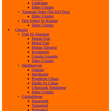
Lindeman
Diğer Ürünler
Yumuşak Doku (Diş Eti) Frezi
Diğer Ürünler
Frez Setleri Ve Kutular
Diğer Ürünler
Cihazlar
Ünit Ve Aksesuar
Dental Ünit
Mobil Ünit
Hekim Taburesi
Kompresör
Cerrahi Aspratör
Diğer Ürünler
Sterilizasyon
Otoklav
Sterilizatör
Poşetleme Cihazı
Distile Su Cihazı
Ultrasonik Temizleme
Diğer Ürünler
Görüntüleme
Panaromik
Tomografi
Periopikal