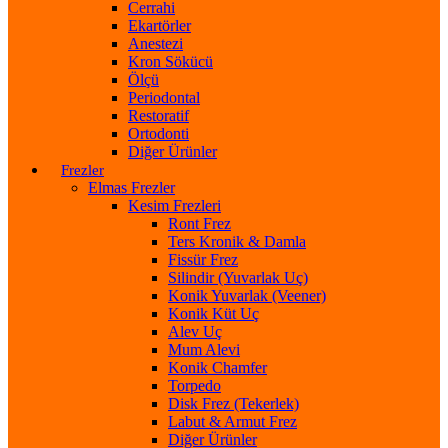
Cerrahi
Ekartörler
Anestezi
Kron Sökücü
Ölçü
Periodontal
Restoratif
Ortodonti
Diğer Ürünler
Frezler
Elmas Frezler
Kesim Frezleri
Ront Frez
Ters Kronik & Damla
Fissür Frez
Silindir (Yuvarlak Uç)
Konik Yuvarlak (Veener)
Konik Küt Uç
Alev Uç
Mum Alevi
Konik Chamfer
Torpedo
Disk Frez (Tekerlek)
Labut & Armut Frez
Diğer Ürünler