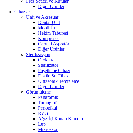
Frez Setleri ve Kutular
Diğer Ürünler
Cihazlar
Ünit ve Aksesuar
Dental Ünit
Mobil Ünit
Hekim Taburesi
Kompresör
Cerrahi Aspratör
Diğer Ürünler
Sterilizasyon
Otoklav
Sterilizatör
Poşetleme Cihazı
Distile Su Cihazı
Ultrasonik Temizleme
Diğer Ürünler
Görüntüleme
Panaromik
Tomografi
Periopikal
RVG
Ağız İçi Kanalı Kamera
Lup
Mikroskop