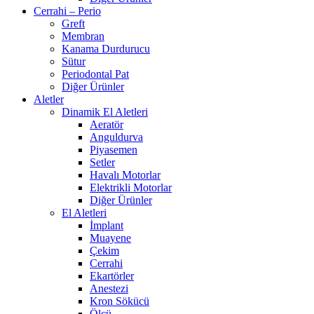
Cerrahi – Perio
Greft
Membran
Kanama Durdurucu
Sütur
Periodontal Pat
Diğer Ürünler
Aletler
Dinamik El Aletleri
Aeratör
Anguldurva
Piyasemen
Setler
Havalı Motorlar
Elektrikli Motorlar
Diğer Ürünler
El Aletleri
İmplant
Muayene
Çekim
Cerrahi
Ekartörler
Anestezi
Kron Sökücü
Ölçü