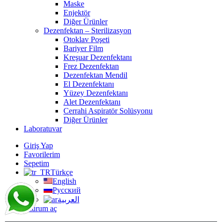
Maske
Enjektör
Diğer Ürünler
Dezenfektan – Sterilizasyon
Otoklav Poşeti
Bariyer Film
Kreşuar Dezenfektanı
Frez Dezenfektan
Dezenfektan Mendil
El Dezenfektanı
Yüzey Dezenfektanı
Alet Dezenfektanı
Cerrahi Aspiratör Solüsyonu
Diğer Ürünler
Laboratuvar
Giriş Yap
Favorilerim
Sepetim
Türkçe
English
Русский
العربية
Oturum aç