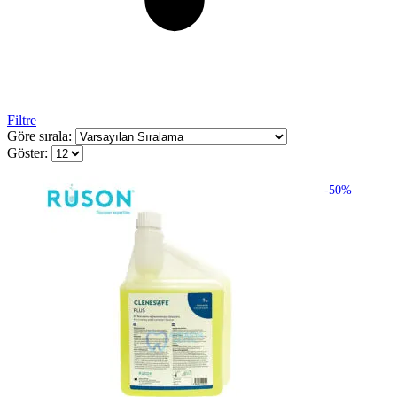
Filtre
Göre sırala:
Göster:
-50%