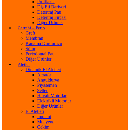
Profilaksi
Diş Eti Bariyeri
Detertraj Patı
Detertraj Fırçası
Diğer Ürünler
Cerrahi – Perio
Greft
Membran
Kanama Durdurucu
Sütur
Periodontal Pat
Diğer Ürünler
Aletler
Dinamik El Aletleri
Aeratör
Anguldurva
Piyasemen
Setler
Havalı Motorlar
Elektrikli Motorlar
Diğer Ürünler
El Aletleri
İmplant
Muayene
Çekim