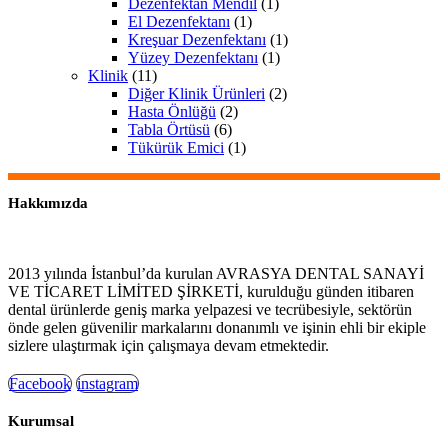
Dezenfektan Mendil
(1)
El Dezenfektanı
(1)
Kreşuar Dezenfektanı
(1)
Yüzey Dezenfektanı
(1)
Klinik
(11)
Diğer Klinik Ürünleri
(2)
Hasta Önlüğü
(2)
Tabla Örtüsü
(6)
Tükürük Emici
(1)
Hakkımızda
2013 yılında İstanbul’da kurulan AVRASYA DENTAL SANAYİ
VE TİCARET LİMİTED ŞİRKETİ, kurulduğu günden itibaren
dental ürünlerde geniş marka yelpazesi ve tecrübesiyle, sektörün
önde gelen güvenilir markalarını donanımlı ve işinin ehli bir ekiple
sizlere ulaştırmak için çalışmaya devam etmektedir.
Facebook
instagram
Kurumsal