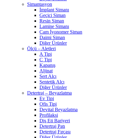
Simantasyon
İmplant Simanı
Geçici Siman
Resin Siman
Lamine Simanı
Cam İyonomer Siman
Daimi Siman
Diğer Ürünler
Ölçü – Aletleri
A Tipi
C Tipi
Kapanış
Aljinat
Sert Alçı
Sentetik Alçı
Diğer Ürünler
Detertraj – Beyazlatma
Ev Tipi
Ofis Tipi
Devital Beyazlatma
Profilaksi
Diş Eti Bariyeri
Detertraj Patı
Detertraj Fırçası
Diğer Ürünler