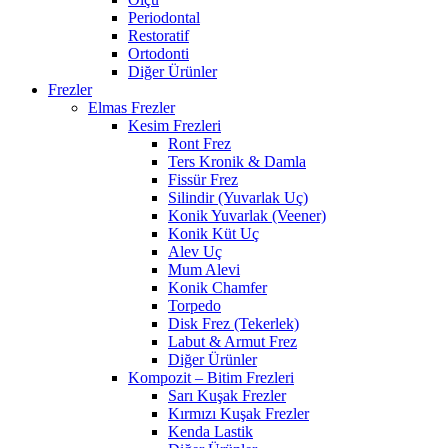
Periodontal
Restoratif
Ortodonti
Diğer Ürünler
Frezler
Elmas Frezler
Kesim Frezleri
Ront Frez
Ters Kronik & Damla
Fissür Frez
Silindir (Yuvarlak Uç)
Konik Yuvarlak (Veener)
Konik Küt Uç
Alev Uç
Mum Alevi
Konik Chamfer
Torpedo
Disk Frez (Tekerlek)
Labut & Armut Frez
Diğer Ürünler
Kompozit – Bitim Frezleri
Sarı Kuşak Frezler
Kırmızı Kuşak Frezler
Kenda Lastik