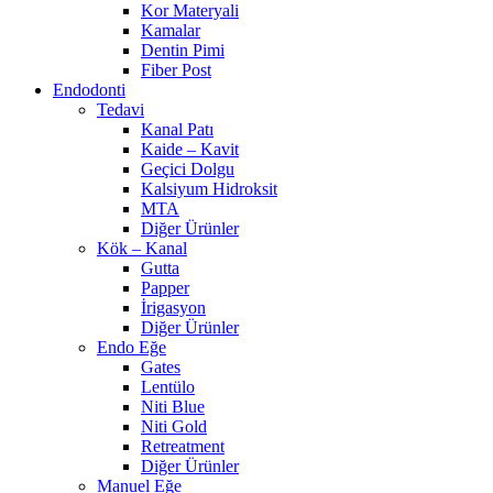
Kor Materyali
Kamalar
Dentin Pimi
Fiber Post
Endodonti
Tedavi
Kanal Patı
Kaide – Kavit
Geçici Dolgu
Kalsiyum Hidroksit
MTA
Diğer Ürünler
Kök – Kanal
Gutta
Papper
İrigasyon
Diğer Ürünler
Endo Eğe
Gates
Lentülo
Niti Blue
Niti Gold
Retreatment
Diğer Ürünler
Manuel Eğe