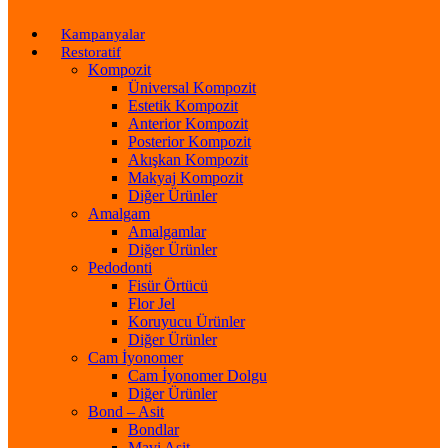
Kampanyalar
Restoratif
Kompozit
Üniversal Kompozit
Estetik Kompozit
Anterior Kompozit
Posterior Kompozit
Akışkan Kompozit
Makyaj Kompozit
Diğer Ürünler
Amalgam
Amalgamlar
Diğer Ürünler
Pedodonti
Fisür Örtücü
Flor Jel
Koruyucu Ürünler
Diğer Ürünler
Cam İyonomer
Cam İyonomer Dolgu
Diğer Ürünler
Bond – Asit
Bondlar
Mavi Asit