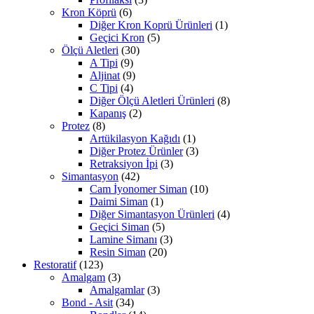
Kron Köprü
(6)
Diğer Kron Koprü Ürünleri
(1)
Geçici Kron
(5)
Ölçü Aletleri
(30)
A Tipi
(9)
Aljinat
(9)
C Tipi
(4)
Diğer Ölçü Aletleri Ürünleri
(8)
Kapanış
(2)
Protez
(8)
Artükilasyon Kağıdı
(1)
Diğer Protez Ürünler
(3)
Retraksiyon İpi
(3)
Simantasyon
(42)
Cam İyonomer Siman
(10)
Daimi Siman
(1)
Diğer Simantasyon Ürünleri
(4)
Geçici Siman
(5)
Lamine Simanı
(3)
Resin Siman
(20)
Restoratif
(123)
Amalgam
(3)
Amalgamlar
(3)
Bond - Asit
(34)