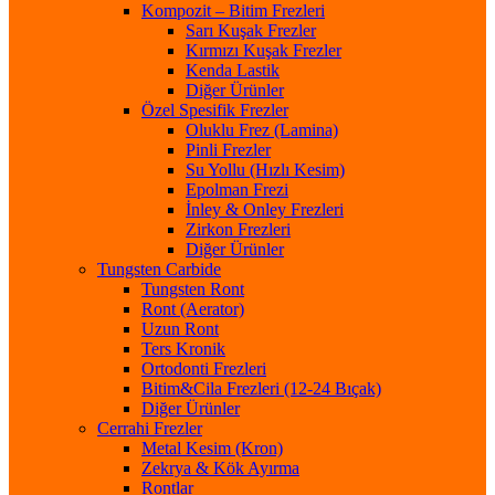
Kompozit – Bitim Frezleri
Sarı Kuşak Frezler
Kırmızı Kuşak Frezler
Kenda Lastik
Diğer Ürünler
Özel Spesifik Frezler
Oluklu Frez (Lamina)
Pinli Frezler
Su Yollu (Hızlı Kesim)
Epolman Frezi
İnley & Onley Frezleri
Zirkon Frezleri
Diğer Ürünler
Tungsten Carbide
Tungsten Ront
Ront (Aerator)
Uzun Ront
Ters Kronik
Ortodonti Frezleri
Bitim&Cila Frezleri (12-24 Bıçak)
Diğer Ürünler
Cerrahi Frezler
Metal Kesim (Kron)
Zekrya & Kök Ayırma
Rontlar