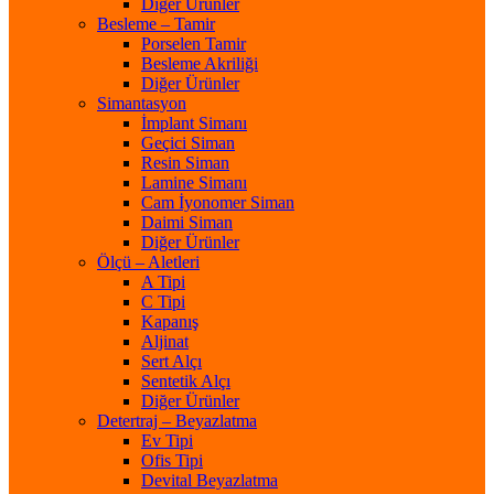
Diğer Ürünler
Besleme – Tamir
Porselen Tamir
Besleme Akriliği
Diğer Ürünler
Simantasyon
İmplant Simanı
Geçici Siman
Resin Siman
Lamine Simanı
Cam İyonomer Siman
Daimi Siman
Diğer Ürünler
Ölçü – Aletleri
A Tipi
C Tipi
Kapanış
Aljinat
Sert Alçı
Sentetik Alçı
Diğer Ürünler
Detertraj – Beyazlatma
Ev Tipi
Ofis Tipi
Devital Beyazlatma