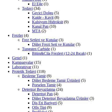
El Eğe
(1)
Tedavi
(34)
Geçici Dolgu
(5)
Kaide - Kavit
(8)
Kalsiyum Hidroksit
(9)
Kanal Patı
(10)
MTA
(2)
Frezler
(4)
Frez Setleri ve Kutular
(3)
Diğer Frezi Seti ve Kutular
(3)
Tungsten Carbide
(1)
Bitim&Cila Frezleri (12-24 Bıçak)
(1)
Genel
(1)
Kampanyalar
(15)
Laboratuvar
(11)
Protetik Tedavi
(118)
Besleme Tamir
(9)
Diğer Besleme Tamir Ürünleri
(5)
Porselen Tamir
(4)
Detertraj Beyazlatma
(24)
Detertraj Patı
(4)
Diğer Detertraj Beyazlatma Ürünler
(3)
Diş Eti Bariyeri
(5)
Ofis Tipi
(9)
Profilaksi
(3)