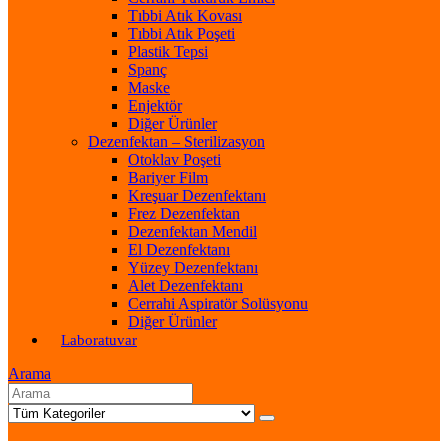
Tıbbi Atık Kovası
Tıbbi Atık Poşeti
Plastik Tepsi
Spanç
Maske
Enjektör
Diğer Ürünler
Dezenfektan – Sterilizasyon
Otoklav Poşeti
Bariyer Film
Kreşuar Dezenfektanı
Frez Dezenfektan
Dezenfektan Mendil
El Dezenfektanı
Yüzey Dezenfektanı
Alet Dezenfektanı
Cerrahi Aspiratör Solüsyonu
Diğer Ürünler
Laboratuvar
Arama