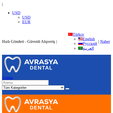
|
USD
USD
EUR
Türkçe
English
Hızlı Gönderi - Güvenli Alışveriş
|
|
Naber
Русский
العربية
Arama