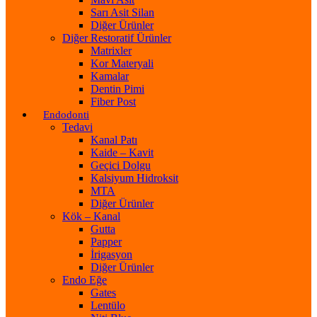
Sarı Asit Silan
Diğer Ürünler
Diğer Restoratif Ürünler
Matrixler
Kor Materyali
Kamalar
Dentin Pimi
Fiber Post
Endodonti
Tedavi
Kanal Patı
Kaide – Kavit
Geçici Dolgu
Kalsiyum Hidroksit
MTA
Diğer Ürünler
Kök – Kanal
Gutta
Papper
İrigasyon
Diğer Ürünler
Endo Eğe
Gates
Lentülo