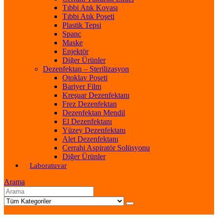
Tıbbi Atık Kovası
Tıbbi Atık Poşeti
Plastik Tepsi
Spanç
Maske
Enjektör
Diğer Ürünler
Dezenfektan – Sterilizasyon
Otoklav Poşeti
Bariyer Film
Kreşuar Dezenfektanı
Frez Dezenfektan
Dezenfektan Mendil
El Dezenfektanı
Yüzey Dezenfektanı
Alet Dezenfektanı
Cerrahi Aspiratör Solüsyonu
Diğer Ürünler
Laboratuvar
Arama