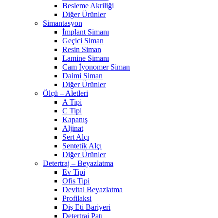
Besleme Akriliği
Diğer Ürünler
Simantasyon
İmplant Simanı
Geçici Siman
Resin Siman
Lamine Simanı
Cam İyonomer Siman
Daimi Siman
Diğer Ürünler
Ölçü – Aletleri
A Tipi
C Tipi
Kapanış
Aljinat
Sert Alçı
Sentetik Alçı
Diğer Ürünler
Detertraj – Beyazlatma
Ev Tipi
Ofis Tipi
Devital Beyazlatma
Profilaksi
Diş Eti Bariyeri
Detertraj Patı