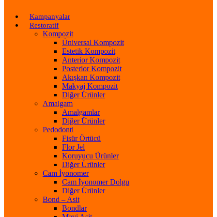
Kampanyalar
Restoratif
Kompozit
Üniversal Kompozit
Estetik Kompozit
Anterior Kompozit
Posterior Kompozit
Akışkan Kompozit
Makyaj Kompozit
Diğer Ürünler
Amalgam
Amalgamlar
Diğer Ürünler
Pedodonti
Fisür Örtücü
Flor Jel
Koruyucu Ürünler
Diğer Ürünler
Cam İyonomer
Cam İyonomer Dolgu
Diğer Ürünler
Bond – Asit
Bondlar
Mavi Asit