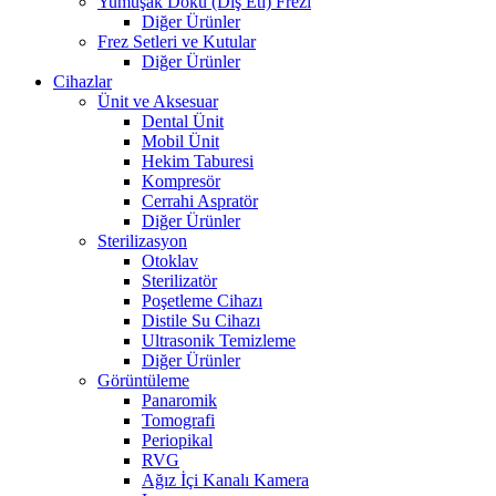
Yumuşak Doku (Diş Eti) Frezi
Diğer Ürünler
Frez Setleri ve Kutular
Diğer Ürünler
Cihazlar
Ünit ve Aksesuar
Dental Ünit
Mobil Ünit
Hekim Taburesi
Kompresör
Cerrahi Aspratör
Diğer Ürünler
Sterilizasyon
Otoklav
Sterilizatör
Poşetleme Cihazı
Distile Su Cihazı
Ultrasonik Temizleme
Diğer Ürünler
Görüntüleme
Panaromik
Tomografi
Periopikal
RVG
Ağız İçi Kanalı Kamera