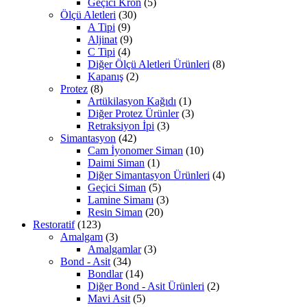
Geçici Kron
(5)
Ölçü Aletleri
(30)
A Tipi
(9)
Aljinat
(9)
C Tipi
(4)
Diğer Ölçü Aletleri Ürünleri
(8)
Kapanış
(2)
Protez
(8)
Artükilasyon Kağıdı
(1)
Diğer Protez Ürünler
(3)
Retraksiyon İpi
(3)
Simantasyon
(42)
Cam İyonomer Siman
(10)
Daimi Siman
(1)
Diğer Simantasyon Ürünleri
(4)
Geçici Siman
(5)
Lamine Simanı
(3)
Resin Siman
(20)
Restoratif
(123)
Amalgam
(3)
Amalgamlar
(3)
Bond - Asit
(34)
Bondlar
(14)
Diğer Bond - Asit Ürünleri
(2)
Mavi Asit
(5)