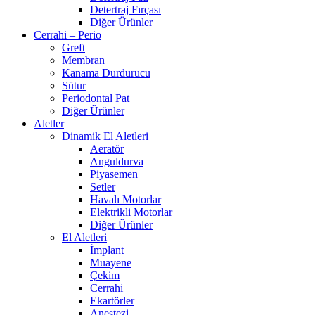
Detertraj Fırçası
Diğer Ürünler
Cerrahi – Perio
Greft
Membran
Kanama Durdurucu
Sütur
Periodontal Pat
Diğer Ürünler
Aletler
Dinamik El Aletleri
Aeratör
Anguldurva
Piyasemen
Setler
Havalı Motorlar
Elektrikli Motorlar
Diğer Ürünler
El Aletleri
İmplant
Muayene
Çekim
Cerrahi
Ekartörler
Anestezi