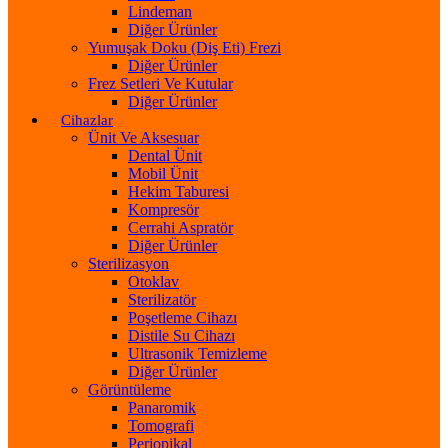
Lindeman
Diğer Ürünler
Yumuşak Doku (Diş Eti) Frezi
Diğer Ürünler
Frez Setleri Ve Kutular
Diğer Ürünler
Cihazlar
Ünit Ve Aksesuar
Dental Ünit
Mobil Ünit
Hekim Taburesi
Kompresör
Cerrahi Aspratör
Diğer Ürünler
Sterilizasyon
Otoklav
Sterilizatör
Poşetleme Cihazı
Distile Su Cihazı
Ultrasonik Temizleme
Diğer Ürünler
Görüntüleme
Panaromik
Tomografi
Periopikal