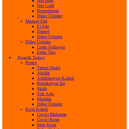
Niti Blue
Niti Gold
Retreatment
Diğer Ürünler
Manuel Eğe
El Eğe
Trinerf
Diğer Ürünler
Diğer Ürünler
Gutta Solüsyon
Endo Tips
Protetik Tedavi
Protez
Takım Dişler
Akrilik
Artükilasyon Kağıdı
Retraksiyon İpi
Skala
Yüz Arkı
Mumlar
Diğer Ürünler
Kron Köprü
Geçici Malzeme
Geçici Kron
Strip Kron