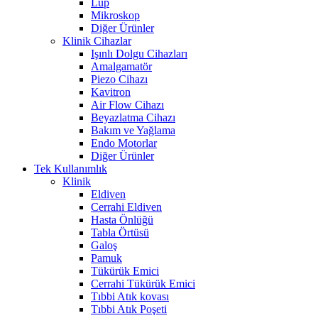
Lup
Mikroskop
Diğer Ürünler
Klinik Cihazlar
Işınlı Dolgu Cihazları
Amalgamatör
Piezo Cihazı
Kavitron
Air Flow Cihazı
Beyazlatma Cihazı
Bakım ve Yağlama
Endo Motorlar
Diğer Ürünler
Tek Kullanımlık
Klinik
Eldiven
Cerrahi Eldiven
Hasta Önlüğü
Tabla Örtüsü
Galoş
Pamuk
Tükürük Emici
Cerrahi Tükürük Emici
Tıbbi Atık kovası
Tıbbi Atık Poşeti