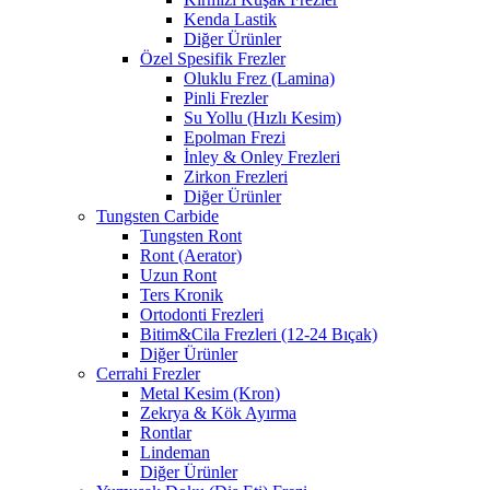
Kenda Lastik
Diğer Ürünler
Özel Spesifik Frezler
Oluklu Frez (Lamina)
Pinli Frezler
Su Yollu (Hızlı Kesim)
Epolman Frezi
İnley & Onley Frezleri
Zirkon Frezleri
Diğer Ürünler
Tungsten Carbide
Tungsten Ront
Ront (Aerator)
Uzun Ront
Ters Kronik
Ortodonti Frezleri
Bitim&Cila Frezleri (12-24 Bıçak)
Diğer Ürünler
Cerrahi Frezler
Metal Kesim (Kron)
Zekrya & Kök Ayırma
Rontlar
Lindeman
Diğer Ürünler