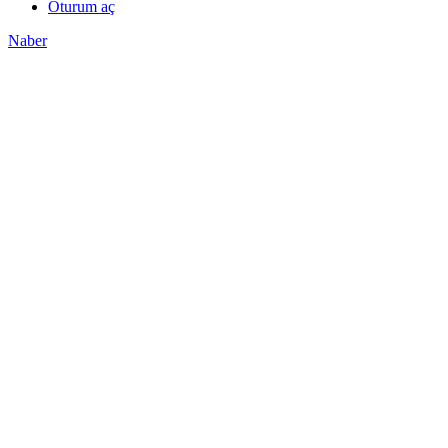
Oturum aç
Naber