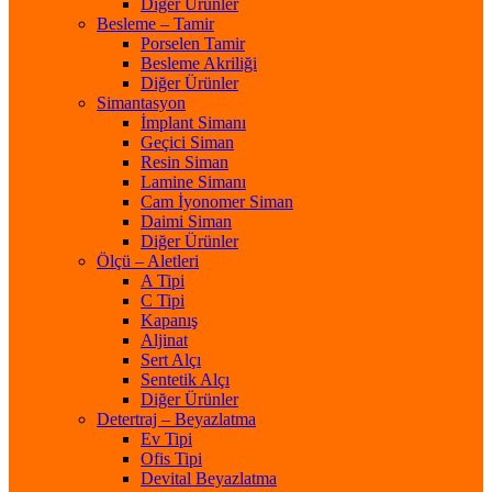
Diğer Ürünler
Besleme – Tamir
Porselen Tamir
Besleme Akriliği
Diğer Ürünler
Simantasyon
İmplant Simanı
Geçici Siman
Resin Siman
Lamine Simanı
Cam İyonomer Siman
Daimi Siman
Diğer Ürünler
Ölçü – Aletleri
A Tipi
C Tipi
Kapanış
Aljinat
Sert Alçı
Sentetik Alçı
Diğer Ürünler
Detertraj – Beyazlatma
Ev Tipi
Ofis Tipi
Devital Beyazlatma