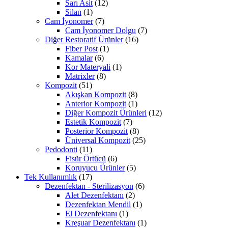
Sarı Asit
(12)
Silan
(1)
Cam İyonomer
(7)
Cam İyonomer Dolgu
(7)
Diğer Restoratif Ürünler
(16)
Fiber Post
(1)
Kamalar
(6)
Kor Materyali
(1)
Matrixler
(8)
Kompozit
(51)
Akışkan Kompozit
(8)
Anterior Kompozit
(1)
Diğer Kompozit Ürünleri
(12)
Estetik Kompozit
(7)
Posterior Kompozit
(8)
Üniversal Kompozit
(25)
Pedodonti
(11)
Fisür Örtücü
(6)
Koruyucu Ürünler
(5)
Tek Kullanımlık
(17)
Dezenfektan - Sterilizasyon
(6)
Alet Dezenfektanı
(2)
Dezenfektan Mendil
(1)
El Dezenfektanı
(1)
Kreşuar Dezenfektanı
(1)