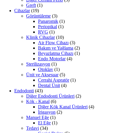
Greft
(1)
Cihazlar
(19)
Görüntüleme
(3)
Panaromik
(1)
Periopikal
(1)
RVG
(1)
Klinik Cihazlar
(10)
Air Flow Cihazı
(3)
Bakım ve Yağlama
(2)
Beyazlatma Cihazı
(1)
Endo Motorlar
(4)
Sterilizasyon
(1)
Otoklav
(1)
Ünit ve Aksesuar
(5)
Cerrahi Aspratör
(1)
Dental Ünit
(4)
Endodonti
(43)
Diğer Endodonti Ürünleri
(2)
Kök - Kanal
(6)
Diğer Kök Kanal Ürünleri
(4)
İrigasyon
(2)
Manuel Eğe
(1)
El Eğe
(1)
Tedavi
(34)