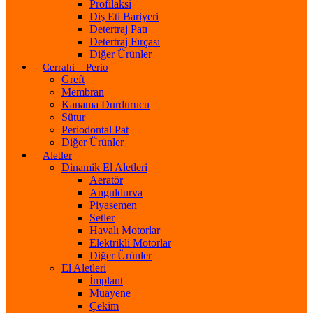
Profilaksi
Diş Eti Bariyeri
Detertraj Patı
Detertraj Fırçası
Diğer Ürünler
Cerrahi – Perio
Greft
Membran
Kanama Durdurucu
Sütur
Periodontal Pat
Diğer Ürünler
Aletler
Dinamik El Aletleri
Aeratör
Anguldurva
Piyasemen
Setler
Havalı Motorlar
Elektrikli Motorlar
Diğer Ürünler
El Aletleri
İmplant
Muayene
Çekim