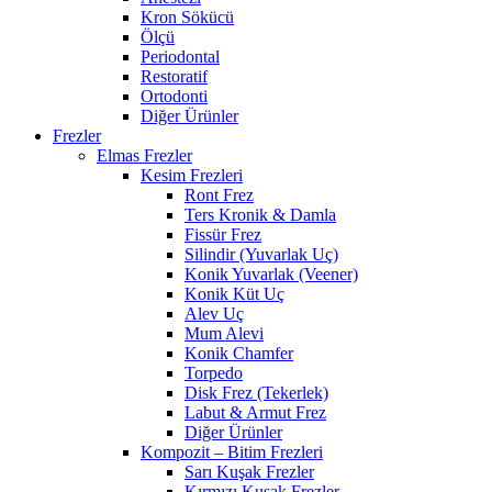
Kron Sökücü
Ölçü
Periodontal
Restoratif
Ortodonti
Diğer Ürünler
Frezler
Elmas Frezler
Kesim Frezleri
Ront Frez
Ters Kronik & Damla
Fissür Frez
Silindir (Yuvarlak Uç)
Konik Yuvarlak (Veener)
Konik Küt Uç
Alev Uç
Mum Alevi
Konik Chamfer
Torpedo
Disk Frez (Tekerlek)
Labut & Armut Frez
Diğer Ürünler
Kompozit – Bitim Frezleri
Sarı Kuşak Frezler
Kırmızı Kuşak Frezler