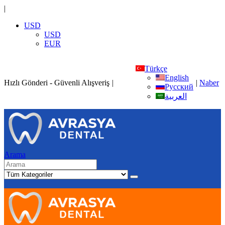
|
USD
USD
EUR
Türkçe
English
Hızlı Gönderi - Güvenli Alışveriş
|
|
Naber
Русский
العربية
Arama