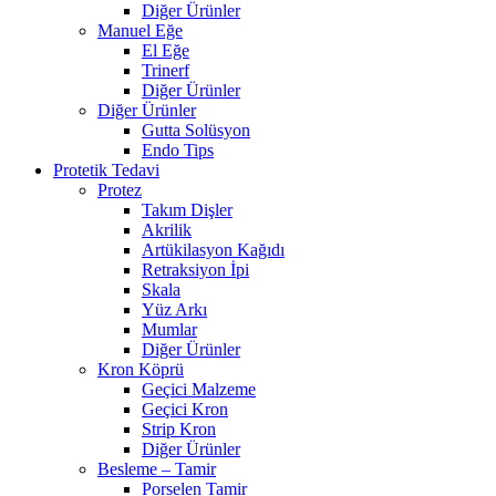
Diğer Ürünler
Manuel Eğe
El Eğe
Trinerf
Diğer Ürünler
Diğer Ürünler
Gutta Solüsyon
Endo Tips
Protetik Tedavi
Protez
Takım Dişler
Akrilik
Artükilasyon Kağıdı
Retraksiyon İpi
Skala
Yüz Arkı
Mumlar
Diğer Ürünler
Kron Köprü
Geçici Malzeme
Geçici Kron
Strip Kron
Diğer Ürünler
Besleme – Tamir
Porselen Tamir