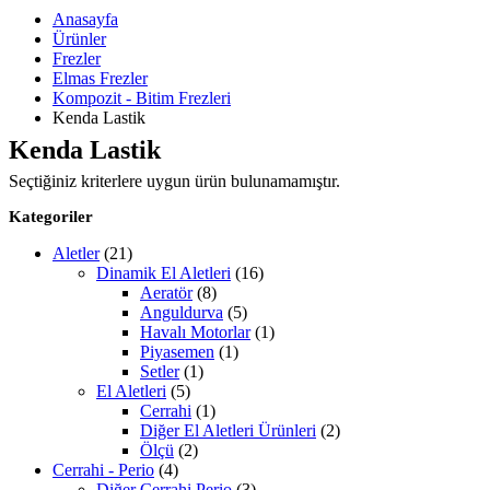
Anasayfa
Ürünler
Frezler
Elmas Frezler
Kompozit - Bitim Frezleri
Kenda Lastik
Kenda Lastik
Seçtiğiniz kriterlere uygun ürün bulunamamıştır.
Kategoriler
Aletler
(21)
Dinamik El Aletleri
(16)
Aeratör
(8)
Anguldurva
(5)
Havalı Motorlar
(1)
Piyasemen
(1)
Setler
(1)
El Aletleri
(5)
Cerrahi
(1)
Diğer El Aletleri Ürünleri
(2)
Ölçü
(2)
Cerrahi - Perio
(4)
Diğer Cerrahi Perio
(3)