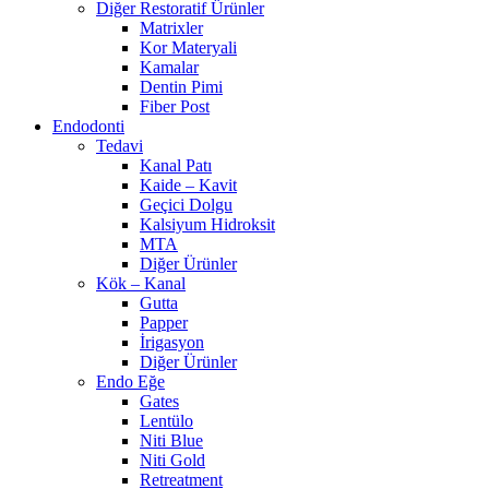
Diğer Restoratif Ürünler
Matrixler
Kor Materyali
Kamalar
Dentin Pimi
Fiber Post
Endodonti
Tedavi
Kanal Patı
Kaide – Kavit
Geçici Dolgu
Kalsiyum Hidroksit
MTA
Diğer Ürünler
Kök – Kanal
Gutta
Papper
İrigasyon
Diğer Ürünler
Endo Eğe
Gates
Lentülo
Niti Blue
Niti Gold
Retreatment