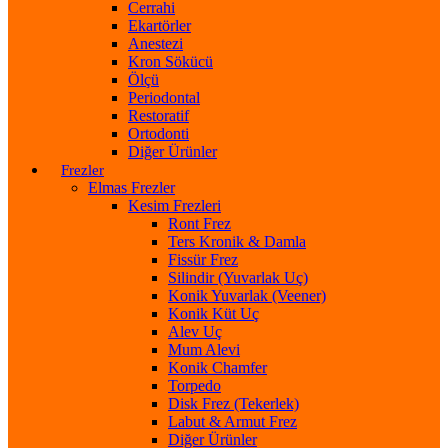
Cerrahi
Ekartörler
Anestezi
Kron Sökücü
Ölçü
Periodontal
Restoratif
Ortodonti
Diğer Ürünler
Frezler
Elmas Frezler
Kesim Frezleri
Ront Frez
Ters Kronik & Damla
Fissür Frez
Silindir (Yuvarlak Uç)
Konik Yuvarlak (Veener)
Konik Küt Uç
Alev Uç
Mum Alevi
Konik Chamfer
Torpedo
Disk Frez (Tekerlek)
Labut & Armut Frez
Diğer Ürünler