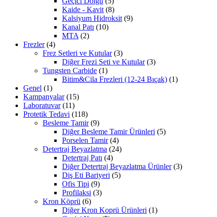
Geçici Dolgu
(5)
Kaide - Kavit
(8)
Kalsiyum Hidroksit
(9)
Kanal Patı
(10)
MTA
(2)
Frezler
(4)
Frez Setleri ve Kutular
(3)
Diğer Frezi Seti ve Kutular
(3)
Tungsten Carbide
(1)
Bitim&Cila Frezleri (12-24 Bıçak)
(1)
Genel
(1)
Kampanyalar
(15)
Laboratuvar
(11)
Protetik Tedavi
(118)
Besleme Tamir
(9)
Diğer Besleme Tamir Ürünleri
(5)
Porselen Tamir
(4)
Detertraj Beyazlatma
(24)
Detertraj Patı
(4)
Diğer Detertraj Beyazlatma Ürünler
(3)
Diş Eti Bariyeri
(5)
Ofis Tipi
(9)
Profilaksi
(3)
Kron Köprü
(6)
Diğer Kron Koprü Ürünleri
(1)