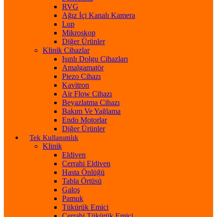
RVG
Ağız İçi Kanalı Kamera
Lup
Mikroskop
Diğer Ürünler
Klinik Cihazlar
Işınlı Dolgu Cihazları
Amalgamatör
Piezo Cihazı
Kavitron
Air Flow Cihazı
Beyazlatma Cihazı
Bakım Ve Yağlama
Endo Motorlar
Diğer Ürünler
Tek Kullanımlık
Klinik
Eldiven
Cerrahi Eldiven
Hasta Önlüğü
Tabla Örtüsü
Galoş
Pamuk
Tükürük Emici
Cerrahi Tükürük Emici