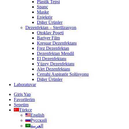
Plastik Tepsi
Spanç
Maske
Enjektör
Diğer Ürünler
Dezenfektan – Sterilizasyon
Otoklav Poşeti
Bariyer Film
Kreşuar Dezenfektanı
Frez Dezenfektan
Dezenfektan Mendil
El Dezenfektanı
Yüzey Dezenfektanı
Alet Dezenfektanı
Cerrahi Aspiratör Solüsyonu
Diğer Ürünler
Laboratuvar
Giriş Yap
Favorilerim
Sepetim
Türkçe
English
Русский
العربية