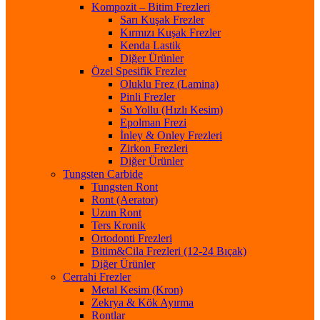
Kompozit – Bitim Frezleri
Sarı Kuşak Frezler
Kırmızı Kuşak Frezler
Kenda Lastik
Diğer Ürünler
Özel Spesifik Frezler
Oluklu Frez (Lamina)
Pinli Frezler
Su Yollu (Hızlı Kesim)
Epolman Frezi
İnley & Onley Frezleri
Zirkon Frezleri
Diğer Ürünler
Tungsten Carbide
Tungsten Ront
Ront (Aerator)
Uzun Ront
Ters Kronik
Ortodonti Frezleri
Bitim&Cila Frezleri (12-24 Bıçak)
Diğer Ürünler
Cerrahi Frezler
Metal Kesim (Kron)
Zekrya & Kök Ayırma
Rontlar