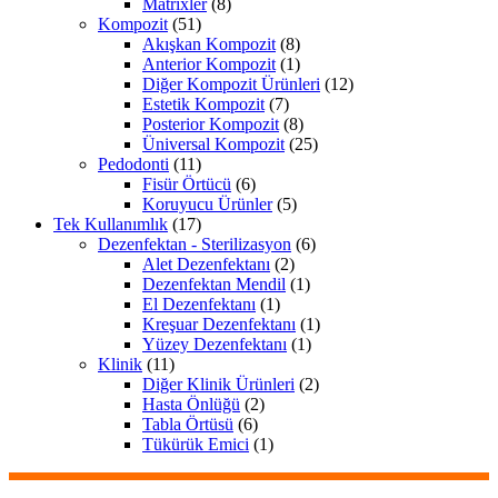
Matrixler
(8)
Kompozit
(51)
Akışkan Kompozit
(8)
Anterior Kompozit
(1)
Diğer Kompozit Ürünleri
(12)
Estetik Kompozit
(7)
Posterior Kompozit
(8)
Üniversal Kompozit
(25)
Pedodonti
(11)
Fisür Örtücü
(6)
Koruyucu Ürünler
(5)
Tek Kullanımlık
(17)
Dezenfektan - Sterilizasyon
(6)
Alet Dezenfektanı
(2)
Dezenfektan Mendil
(1)
El Dezenfektanı
(1)
Kreşuar Dezenfektanı
(1)
Yüzey Dezenfektanı
(1)
Klinik
(11)
Diğer Klinik Ürünleri
(2)
Hasta Önlüğü
(2)
Tabla Örtüsü
(6)
Tükürük Emici
(1)