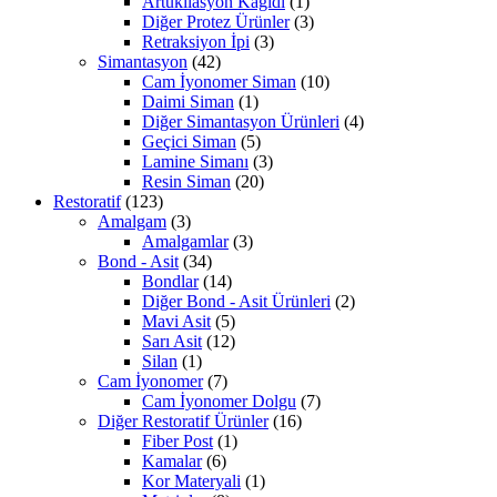
Artükilasyon Kağıdı
(1)
Diğer Protez Ürünler
(3)
Retraksiyon İpi
(3)
Simantasyon
(42)
Cam İyonomer Siman
(10)
Daimi Siman
(1)
Diğer Simantasyon Ürünleri
(4)
Geçici Siman
(5)
Lamine Simanı
(3)
Resin Siman
(20)
Restoratif
(123)
Amalgam
(3)
Amalgamlar
(3)
Bond - Asit
(34)
Bondlar
(14)
Diğer Bond - Asit Ürünleri
(2)
Mavi Asit
(5)
Sarı Asit
(12)
Silan
(1)
Cam İyonomer
(7)
Cam İyonomer Dolgu
(7)
Diğer Restoratif Ürünler
(16)
Fiber Post
(1)
Kamalar
(6)
Kor Materyali
(1)