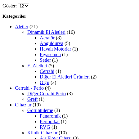
Göster:
Kategoriler
Aletler
(21)
Dinamik El Aletleri
(16)
Aeratör
(8)
Anguldurva
(5)
Havalı Motorlar
(1)
Piyasemen
(1)
Setler
(1)
El Aletleri
(5)
Cerrahi
(1)
Diğer El Aletleri Ürünleri
(2)
Ölçü
(2)
Cerrahi - Perio
(4)
Diğer Cerrahi Perio
(3)
Greft
(1)
Cihazlar
(19)
Görüntüleme
(3)
Panaromik
(1)
Periopikal
(1)
RVG
(1)
Klinik Cihazlar
(10)
Air Flow Cihazı
(3)