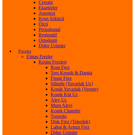
Cerrahi
Ekartörler
Anestezi
Kron Sökücü
Ölçü
Periodontal
Restoratif
Ortodonti
Diğer Ürünler
Frezler
Elmas Frezler
Kesim Frezleri
Ront Frez
Ters Kronik & Damla
Fissür Frez
Silindir (Yuvarlak Uç)
Konik Yuvarlak (Veener)
Konik Küt Uç
Alev Uç
Mum Alevi
Konik Chamfer
Torpedo
Disk Frez (Tekerlek)
Labut & Armut Frez
Diğer Ürünler