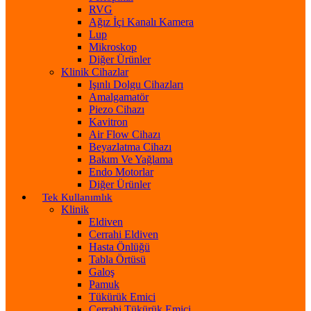
RVG
Ağız İçi Kanalı Kamera
Lup
Mikroskop
Diğer Ürünler
Klinik Cihazlar
Işınlı Dolgu Cihazları
Amalgamatör
Piezo Cihazı
Kavitron
Air Flow Cihazı
Beyazlatma Cihazı
Bakım Ve Yağlama
Endo Motorlar
Diğer Ürünler
Tek Kullanımlık
Klinik
Eldiven
Cerrahi Eldiven
Hasta Önlüğü
Tabla Örtüsü
Galoş
Pamuk
Tükürük Emici
Cerrahi Tükürük Emici