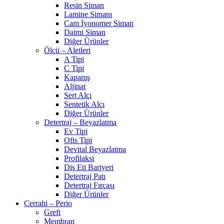
Resin Siman
Lamine Simanı
Cam İyonomer Siman
Daimi Siman
Diğer Ürünler
Ölçü – Aletleri
A Tipi
C Tipi
Kapanış
Aljinat
Sert Alçı
Sentetik Alçı
Diğer Ürünler
Detertraj – Beyazlatma
Ev Tipi
Ofis Tipi
Devital Beyazlatma
Profilaksi
Diş Eti Bariyeri
Detertraj Patı
Detertraj Fırçası
Diğer Ürünler
Cerrahi – Perio
Greft
Membran