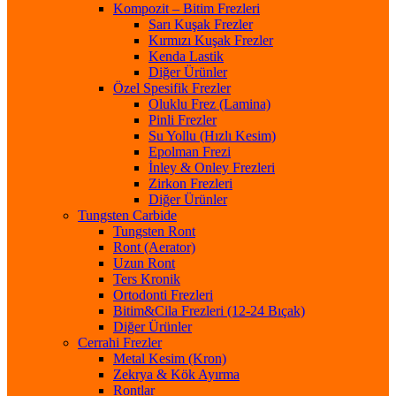
Kompozit – Bitim Frezleri
Sarı Kuşak Frezler
Kırmızı Kuşak Frezler
Kenda Lastik
Diğer Ürünler
Özel Spesifik Frezler
Oluklu Frez (Lamina)
Pinli Frezler
Su Yollu (Hızlı Kesim)
Epolman Frezi
İnley & Onley Frezleri
Zirkon Frezleri
Diğer Ürünler
Tungsten Carbide
Tungsten Ront
Ront (Aerator)
Uzun Ront
Ters Kronik
Ortodonti Frezleri
Bitim&Cila Frezleri (12-24 Bıçak)
Diğer Ürünler
Cerrahi Frezler
Metal Kesim (Kron)
Zekrya & Kök Ayırma
Rontlar