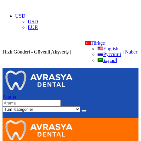
|
USD
USD
EUR
Türkçe
English
Hızlı Gönderi - Güvenli Alışveriş
|
|
Naber
Русский
العربية
Arama