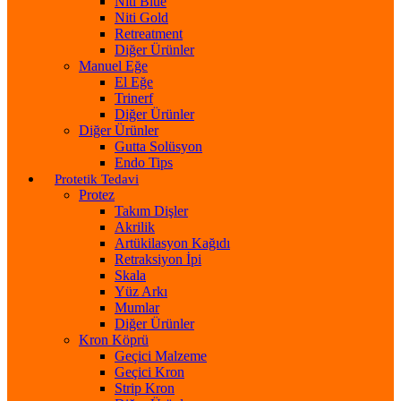
Niti Blue
Niti Gold
Retreatment
Diğer Ürünler
Manuel Eğe
El Eğe
Trinerf
Diğer Ürünler
Diğer Ürünler
Gutta Solüsyon
Endo Tips
Protetik Tedavi
Protez
Takım Dişler
Akrilik
Artükilasyon Kağıdı
Retraksiyon İpi
Skala
Yüz Arkı
Mumlar
Diğer Ürünler
Kron Köprü
Geçici Malzeme
Geçici Kron
Strip Kron