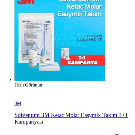
Hızlı Görünüm
3M
Solventum 3M Ketac Molar Easymix Takım 3+1
Kampanyası