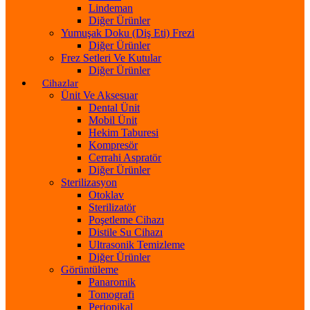
Lindeman
Diğer Ürünler
Yumuşak Doku (Diş Eti) Frezi
Diğer Ürünler
Frez Setleri Ve Kutular
Diğer Ürünler
Cihazlar
Ünit Ve Aksesuar
Dental Ünit
Mobil Ünit
Hekim Taburesi
Kompresör
Cerrahi Aspratör
Diğer Ürünler
Sterilizasyon
Otoklav
Sterilizatör
Poşetleme Cihazı
Distile Su Cihazı
Ultrasonik Temizleme
Diğer Ürünler
Görüntüleme
Panaromik
Tomografi
Periopikal