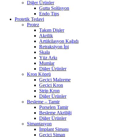
Diğer Ürünler
Gutta Solüsyon
Endo Tips
Protetik Tedavi
Protez
Takım Dişler
Akrilik
Artükilasyon Kağıdı
Retraksiyon İpi
Skala
Yüz Arkı
Mumlar
Diğer Ürünler
Kron Köprü
Geçici Malzeme
Geçici Kron
Strip Kron
Diğer Ürünler
Besleme – Tamir
Porselen Tamir
Besleme Akriliği
Diğer Ürünler
Simantasyon
İmplant Simanı
Geçici Siman