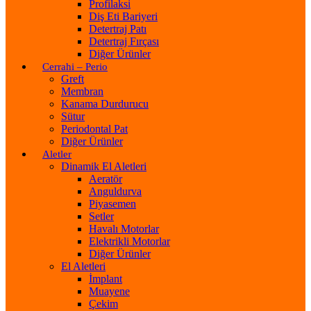
Profilaksi
Diş Eti Bariyeri
Detertraj Patı
Detertraj Fırçası
Diğer Ürünler
Cerrahi – Perio
Greft
Membran
Kanama Durdurucu
Sütur
Periodontal Pat
Diğer Ürünler
Aletler
Dinamik El Aletleri
Aeratör
Anguldurva
Piyasemen
Setler
Havalı Motorlar
Elektrikli Motorlar
Diğer Ürünler
El Aletleri
İmplant
Muayene
Çekim