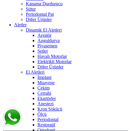
Kanama Durdurucu
Sütur
Periodontal Pat
Diğer Ürünler
Aletler
Dinamik El Aletleri
Aeratör
Anguldurva
Piyasemen
Setler
Havalı Motorlar
Elektrikli Motorlar
Diğer Ürünler
El Aletleri
İmplant
Muayene
Çekim
Cerrahi
Ekartörler
Anestezi
Kron Sökücü
Ölçü
Periodontal
Restoratif
Ortodonti