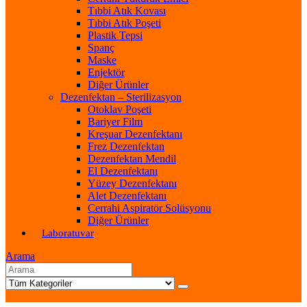
Tıbbi Atık Kovası
Tıbbi Atık Poşeti
Plastik Tepsi
Spanç
Maske
Enjektör
Diğer Ürünler
Dezenfektan – Sterilizasyon
Otoklav Poşeti
Bariyer Film
Kreşuar Dezenfektanı
Frez Dezenfektan
Dezenfektan Mendil
El Dezenfektanı
Yüzey Dezenfektanı
Alet Dezenfektanı
Cerrahi Aspiratör Solüsyonu
Diğer Ürünler
Laboratuvar
Arama