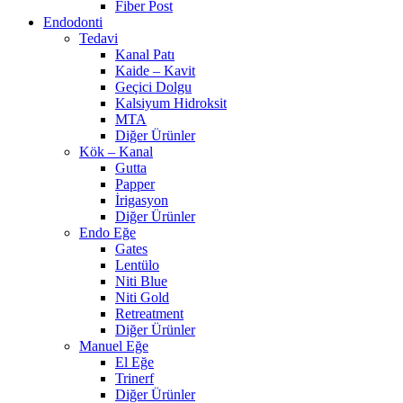
Fiber Post
Endodonti
Tedavi
Kanal Patı
Kaide – Kavit
Geçici Dolgu
Kalsiyum Hidroksit
MTA
Diğer Ürünler
Kök – Kanal
Gutta
Papper
İrigasyon
Diğer Ürünler
Endo Eğe
Gates
Lentülo
Niti Blue
Niti Gold
Retreatment
Diğer Ürünler
Manuel Eğe
El Eğe
Trinerf
Diğer Ürünler