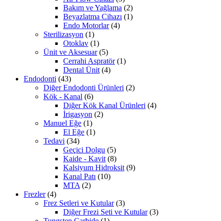
Bakım ve Yağlama
(2)
Beyazlatma Cihazı
(1)
Endo Motorlar
(4)
Sterilizasyon
(1)
Otoklav
(1)
Ünit ve Aksesuar
(5)
Cerrahi Aspratör
(1)
Dental Ünit
(4)
Endodonti
(43)
Diğer Endodonti Ürünleri
(2)
Kök - Kanal
(6)
Diğer Kök Kanal Ürünleri
(4)
İrigasyon
(2)
Manuel Eğe
(1)
El Eğe
(1)
Tedavi
(34)
Geçici Dolgu
(5)
Kaide - Kavit
(8)
Kalsiyum Hidroksit
(9)
Kanal Patı
(10)
MTA
(2)
Frezler
(4)
Frez Setleri ve Kutular
(3)
Diğer Frezi Seti ve Kutular
(3)
Tungsten Carbide
(1)