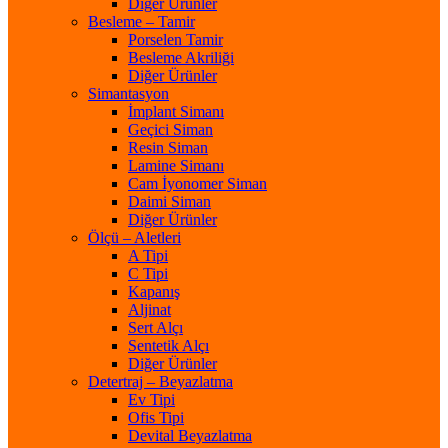
Diğer Ürünler
Besleme – Tamir
Porselen Tamir
Besleme Akriliği
Diğer Ürünler
Simantasyon
İmplant Simanı
Geçici Siman
Resin Siman
Lamine Simanı
Cam İyonomer Siman
Daimi Siman
Diğer Ürünler
Ölçü – Aletleri
A Tipi
C Tipi
Kapanış
Aljinat
Sert Alçı
Sentetik Alçı
Diğer Ürünler
Detertraj – Beyazlatma
Ev Tipi
Ofis Tipi
Devital Beyazlatma