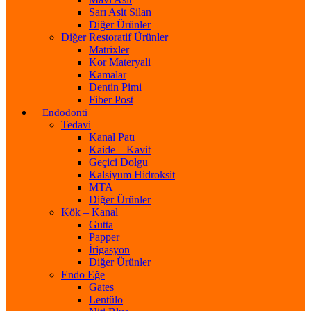
Sarı Asit Silan
Diğer Ürünler
Diğer Restoratif Ürünler
Matrixler
Kor Materyali
Kamalar
Dentin Pimi
Fiber Post
Endodonti
Tedavi
Kanal Patı
Kaide – Kavit
Geçici Dolgu
Kalsiyum Hidroksit
MTA
Diğer Ürünler
Kök – Kanal
Gutta
Papper
İrigasyon
Diğer Ürünler
Endo Eğe
Gates
Lentülo