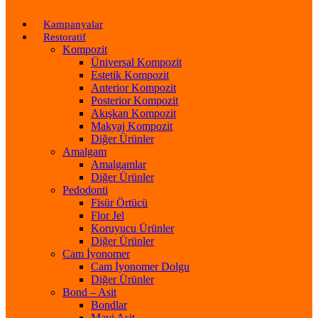
Kampanyalar
Restoratif
Kompozit
Üniversal Kompozit
Estetik Kompozit
Anterior Kompozit
Posterior Kompozit
Akışkan Kompozit
Makyaj Kompozit
Diğer Ürünler
Amalgam
Amalgamlar
Diğer Ürünler
Pedodonti
Fisür Örtücü
Flor Jel
Koruyucu Ürünler
Diğer Ürünler
Cam İyonomer
Cam İyonomer Dolgu
Diğer Ürünler
Bond – Asit
Bondlar
Mavi Asit