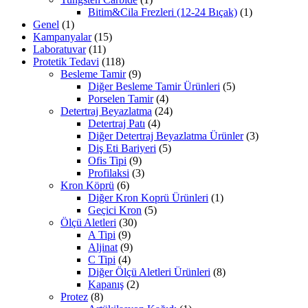
Bitim&Cila Frezleri (12-24 Bıçak)
(1)
Genel
(1)
Kampanyalar
(15)
Laboratuvar
(11)
Protetik Tedavi
(118)
Besleme Tamir
(9)
Diğer Besleme Tamir Ürünleri
(5)
Porselen Tamir
(4)
Detertraj Beyazlatma
(24)
Detertraj Patı
(4)
Diğer Detertraj Beyazlatma Ürünler
(3)
Diş Eti Bariyeri
(5)
Ofis Tipi
(9)
Profilaksi
(3)
Kron Köprü
(6)
Diğer Kron Koprü Ürünleri
(1)
Geçici Kron
(5)
Ölçü Aletleri
(30)
A Tipi
(9)
Aljinat
(9)
C Tipi
(4)
Diğer Ölçü Aletleri Ürünleri
(8)
Kapanış
(2)
Protez
(8)