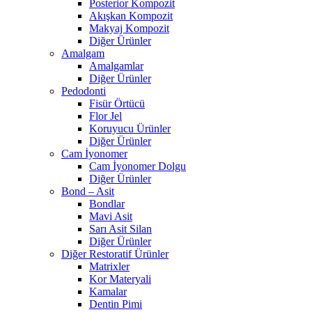
Posterior Kompozit
Akışkan Kompozit
Makyaj Kompozit
Diğer Ürünler
Amalgam
Amalgamlar
Diğer Ürünler
Pedodonti
Fisür Örtücü
Flor Jel
Koruyucu Ürünler
Diğer Ürünler
Cam İyonomer
Cam İyonomer Dolgu
Diğer Ürünler
Bond – Asit
Bondlar
Mavi Asit
Sarı Asit Silan
Diğer Ürünler
Diğer Restoratif Ürünler
Matrixler
Kor Materyali
Kamalar
Dentin Pimi