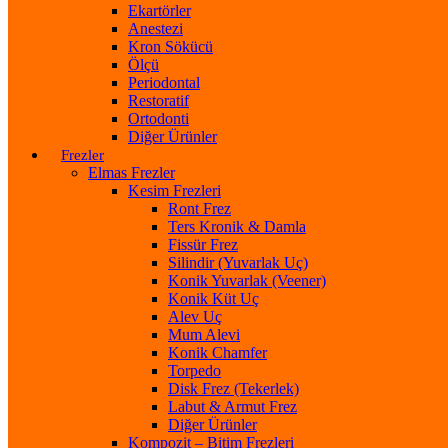
Ekartörler
Anestezi
Kron Sökücü
Ölçü
Periodontal
Restoratif
Ortodonti
Diğer Ürünler
Frezler
Elmas Frezler
Kesim Frezleri
Ront Frez
Ters Kronik & Damla
Fissür Frez
Silindir (Yuvarlak Uç)
Konik Yuvarlak (Veener)
Konik Küt Uç
Alev Uç
Mum Alevi
Konik Chamfer
Torpedo
Disk Frez (Tekerlek)
Labut & Armut Frez
Diğer Ürünler
Kompozit – Bitim Frezleri