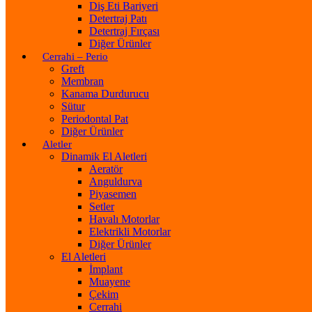
Diş Eti Bariyeri
Detertraj Patı
Detertraj Fırçası
Diğer Ürünler
Cerrahi – Perio
Greft
Membran
Kanama Durdurucu
Sütur
Periodontal Pat
Diğer Ürünler
Aletler
Dinamik El Aletleri
Aeratör
Anguldurva
Piyasemen
Setler
Havalı Motorlar
Elektrikli Motorlar
Diğer Ürünler
El Aletleri
İmplant
Muayene
Çekim
Cerrahi