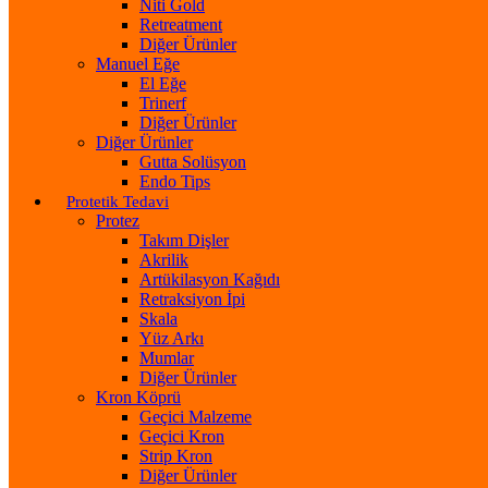
Niti Gold
Retreatment
Diğer Ürünler
Manuel Eğe
El Eğe
Trinerf
Diğer Ürünler
Diğer Ürünler
Gutta Solüsyon
Endo Tips
Protetik Tedavi
Protez
Takım Dişler
Akrilik
Artükilasyon Kağıdı
Retraksiyon İpi
Skala
Yüz Arkı
Mumlar
Diğer Ürünler
Kron Köprü
Geçici Malzeme
Geçici Kron
Strip Kron
Diğer Ürünler