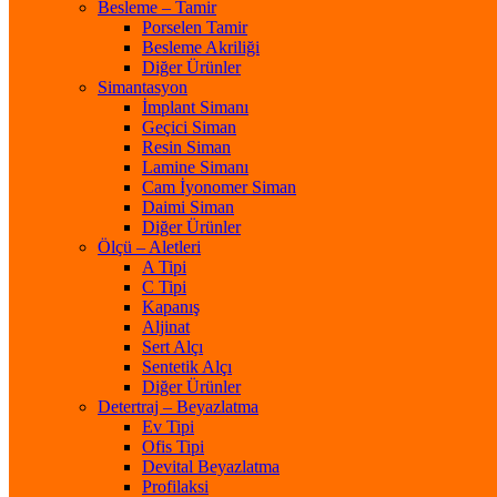
Besleme – Tamir
Porselen Tamir
Besleme Akriliği
Diğer Ürünler
Simantasyon
İmplant Simanı
Geçici Siman
Resin Siman
Lamine Simanı
Cam İyonomer Siman
Daimi Siman
Diğer Ürünler
Ölçü – Aletleri
A Tipi
C Tipi
Kapanış
Aljinat
Sert Alçı
Sentetik Alçı
Diğer Ürünler
Detertraj – Beyazlatma
Ev Tipi
Ofis Tipi
Devital Beyazlatma
Profilaksi