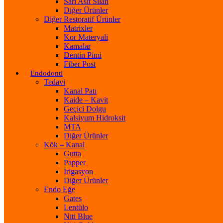
Sarı Asit Silan
Diğer Ürünler
Diğer Restoratif Ürünler
Matrixler
Kor Materyali
Kamalar
Dentin Pimi
Fiber Post
Endodonti
Tedavi
Kanal Patı
Kaide – Kavit
Geçici Dolgu
Kalsiyum Hidroksit
MTA
Diğer Ürünler
Kök – Kanal
Gutta
Papper
İrigasyon
Diğer Ürünler
Endo Eğe
Gates
Lentülo
Niti Blue