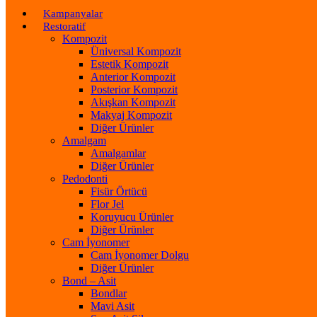
Kampanyalar
Restoratif
Kompozit
Üniversal Kompozit
Estetik Kompozit
Anterior Kompozit
Posterior Kompozit
Akışkan Kompozit
Makyaj Kompozit
Diğer Ürünler
Amalgam
Amalgamlar
Diğer Ürünler
Pedodonti
Fisür Örtücü
Flor Jel
Koruyucu Ürünler
Diğer Ürünler
Cam İyonomer
Cam İyonomer Dolgu
Diğer Ürünler
Bond – Asit
Bondlar
Mavi Asit