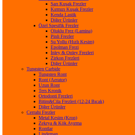
Sarı Kuşak Frezler
Kırmızı Kuşak Frezler
Kenda Lastik
Diğer Ürünler
Özel Spesifik Frezler
Oluklu Frez (Lamina)
Pinli Frezler
Su Yollu (Hızlı Kesim)
Epolman Frezi
İnley & Onley Frezleri
Zirkon Frezleri
Diğer Ürünler
Tungsten Carbide
Tungsten Ront
Ront (Aerator)
Uzun Ront
Ters Kronik
Ortodonti Frezleri
Bitim&Cila Frezleri (12-24 Bıçak)
Diğer Ürünler
Cerrahi Frezler
Metal Kesim (Kron)
Zekrya & Kök Ayırma
Rontlar
Lindeman