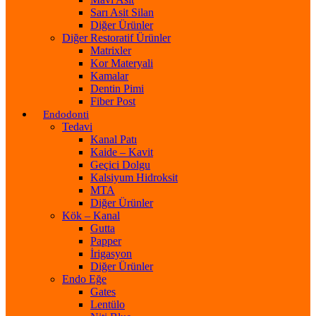
Sarı Asit Silan
Diğer Ürünler
Diğer Restoratif Ürünler
Matrixler
Kor Materyali
Kamalar
Dentin Pimi
Fiber Post
Endodonti
Tedavi
Kanal Patı
Kaide – Kavit
Geçici Dolgu
Kalsiyum Hidroksit
MTA
Diğer Ürünler
Kök – Kanal
Gutta
Papper
İrigasyon
Diğer Ürünler
Endo Eğe
Gates
Lentülo