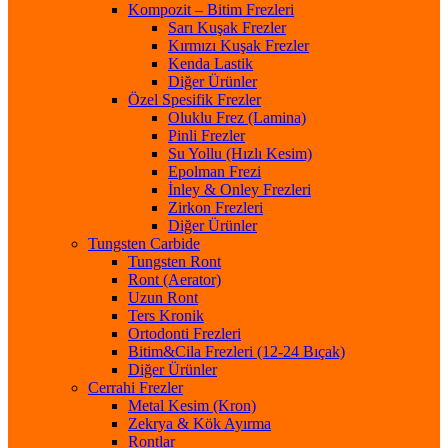
Kompozit – Bitim Frezleri
Sarı Kuşak Frezler
Kırmızı Kuşak Frezler
Kenda Lastik
Diğer Ürünler
Özel Spesifik Frezler
Oluklu Frez (Lamina)
Pinli Frezler
Su Yollu (Hızlı Kesim)
Epolman Frezi
İnley & Onley Frezleri
Zirkon Frezleri
Diğer Ürünler
Tungsten Carbide
Tungsten Ront
Ront (Aerator)
Uzun Ront
Ters Kronik
Ortodonti Frezleri
Bitim&Cila Frezleri (12-24 Bıçak)
Diğer Ürünler
Cerrahi Frezler
Metal Kesim (Kron)
Zekrya & Kök Ayırma
Rontlar