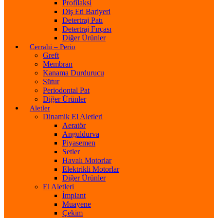
Profilaksi
Diş Eti Bariyeri
Detertraj Patı
Detertraj Fırçası
Diğer Ürünler
Cerrahi – Perio
Greft
Membran
Kanama Durdurucu
Sütur
Periodontal Pat
Diğer Ürünler
Aletler
Dinamik El Aletleri
Aeratör
Anguldurva
Piyasemen
Setler
Havalı Motorlar
Elektrikli Motorlar
Diğer Ürünler
El Aletleri
İmplant
Muayene
Çekim