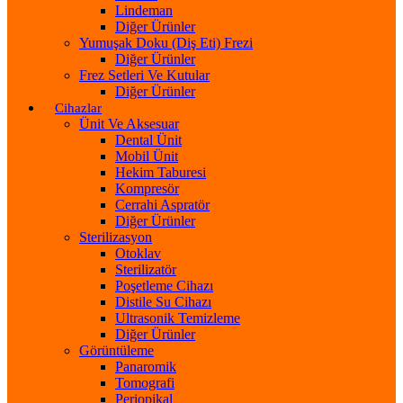
Lindeman
Diğer Ürünler
Yumuşak Doku (Diş Eti) Frezi
Diğer Ürünler
Frez Setleri Ve Kutular
Diğer Ürünler
Cihazlar
Ünit Ve Aksesuar
Dental Ünit
Mobil Ünit
Hekim Taburesi
Kompresör
Cerrahi Aspratör
Diğer Ürünler
Sterilizasyon
Otoklav
Sterilizatör
Poşetleme Cihazı
Distile Su Cihazı
Ultrasonik Temizleme
Diğer Ürünler
Görüntüleme
Panaromik
Tomografi
Periopikal