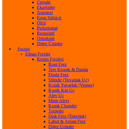
Cerrahi
Ekartörler
Anestezi
Kron Sökücü
Ölçü
Periodontal
Restoratif
Ortodonti
Diğer Ürünler
Frezler
Elmas Frezler
Kesim Frezleri
Ront Frez
Ters Kronik & Damla
Fissür Frez
Silindir (Yuvarlak Uç)
Konik Yuvarlak (Veener)
Konik Küt Uç
Alev Uç
Mum Alevi
Konik Chamfer
Torpedo
Disk Frez (Tekerlek)
Labut & Armut Frez
Diğer Ürünler