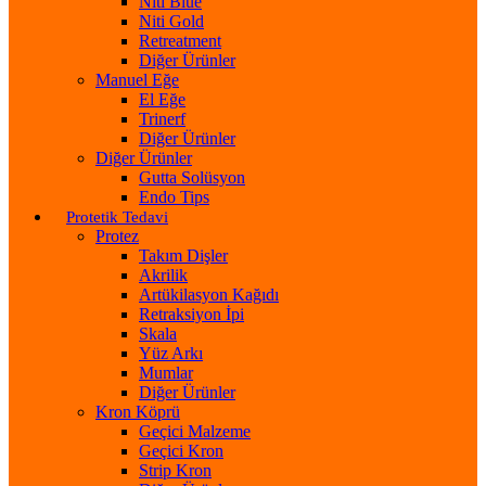
Niti Blue
Niti Gold
Retreatment
Diğer Ürünler
Manuel Eğe
El Eğe
Trinerf
Diğer Ürünler
Diğer Ürünler
Gutta Solüsyon
Endo Tips
Protetik Tedavi
Protez
Takım Dişler
Akrilik
Artükilasyon Kağıdı
Retraksiyon İpi
Skala
Yüz Arkı
Mumlar
Diğer Ürünler
Kron Köprü
Geçici Malzeme
Geçici Kron
Strip Kron