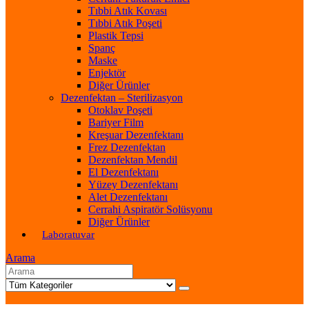
Tıbbi Atık Kovası
Tıbbi Atık Poşeti
Plastik Tepsi
Spanç
Maske
Enjektör
Diğer Ürünler
Dezenfektan – Sterilizasyon
Otoklav Poşeti
Bariyer Film
Kreşuar Dezenfektanı
Frez Dezenfektan
Dezenfektan Mendil
El Dezenfektanı
Yüzey Dezenfektanı
Alet Dezenfektanı
Cerrahi Aspiratör Solüsyonu
Diğer Ürünler
Laboratuvar
Arama