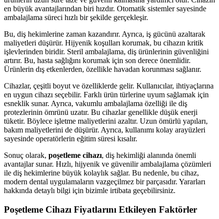
en büyük avantajlarından biri hızdır. Otomatik sistemler sayesinde
ambalajlama süreci hızlı bir şekilde gerçekleşir.
Bu, diş hekimlerine zaman kazandırır. Ayrıca, iş gücünü azaltarak
maliyetleri düşürür. Hijyenik koşulları korumak, bu cihazın kritik
işlevlerinden biridir. Steril ambalajlama, diş ürünlerinin güvenliğini
artırır. Bu, hasta sağlığını korumak için son derece önemlidir.
Ürünlerin dış etkenlerden, özellikle havadan korunması sağlanır.
Cihazlar, çeşitli boyut ve özelliklerde gelir. Kullanıcılar, ihtiyaçlarına
en uygun cihazı seçebilir. Farklı ürün türlerine uyum sağlamak için
esneklik sunar. Ayrıca, vakumlu ambalajlama özelliği ile diş
protezlerinin ömrünü uzatır. Bu cihazlar genellikle düşük enerji
tüketir. Böylece işletme maliyetlerini azaltır. Uzun ömürlü yapıları,
bakım maliyetlerini de düşürür. Ayrıca, kullanımı kolay arayüzleri
sayesinde operatörlerin eğitim süresi kısalır.
Sonuç olarak,
poşetleme cihazı
, diş hekimliği alanında önemli
avantajlar sunar. Hızlı, hijyenik ve güvenilir ambalajlama çözümleri
ile diş hekimlerine büyük kolaylık sağlar. Bu nedenle, bu cihaz,
modern dental uygulamaların vazgeçilmez bir parçasıdır. Yararları
hakkında detaylı bilgi için bizimle irtibata geçebilirsiniz.
Poşetleme Cihazı Fiyatlarını Etkileyen Faktörler