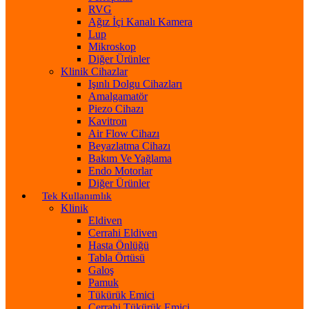
RVG
Ağız İçi Kanalı Kamera
Lup
Mikroskop
Diğer Ürünler
Klinik Cihazlar
Işınlı Dolgu Cihazları
Amalgamatör
Piezo Cihazı
Kavitron
Air Flow Cihazı
Beyazlatma Cihazı
Bakım Ve Yağlama
Endo Motorlar
Diğer Ürünler
Tek Kullanımlık
Klinik
Eldiven
Cerrahi Eldiven
Hasta Önlüğü
Tabla Örtüsü
Galoş
Pamuk
Tükürük Emici
Cerrahi Tükürük Emici