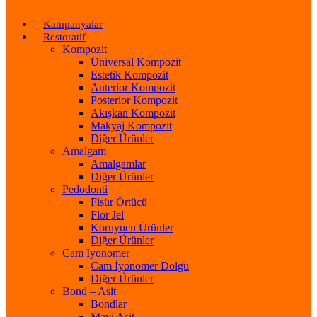
Kampanyalar
Restoratif
Kompozit
Üniversal Kompozit
Estetik Kompozit
Anterior Kompozit
Posterior Kompozit
Akışkan Kompozit
Makyaj Kompozit
Diğer Ürünler
Amalgam
Amalgamlar
Diğer Ürünler
Pedodonti
Fisür Örtücü
Flor Jel
Koruyucu Ürünler
Diğer Ürünler
Cam İyonomer
Cam İyonomer Dolgu
Diğer Ürünler
Bond – Asit
Bondlar
Mavi Asit