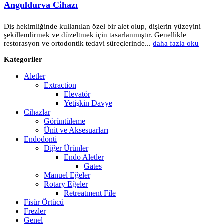
Anguldurva Cihazı
Diş hekimliğinde kullanılan özel bir alet olup, dişlerin yüzeyini
şekillendirmek ve düzeltmek için tasarlanmıştır. Genellikle
restorasyon ve ortodontik tedavi süreçlerinde...
daha fazla oku
Kategoriler
Aletler
Extraction
Elevatör
Yetişkin Davye
Cihazlar
Görüntüleme
Ünit ve Aksesuarları
Endodonti
Diğer Ürünler
Endo Aletler
Gates
Manuel Eğeler
Rotary Eğeler
Retreatment File
Fisür Örtücü
Frezler
Genel