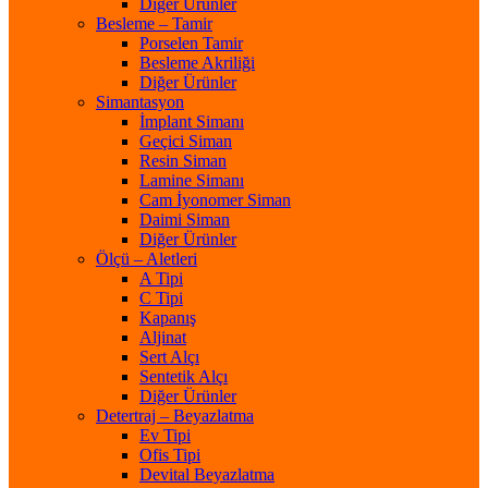
Diğer Ürünler
Besleme – Tamir
Porselen Tamir
Besleme Akriliği
Diğer Ürünler
Simantasyon
İmplant Simanı
Geçici Siman
Resin Siman
Lamine Simanı
Cam İyonomer Siman
Daimi Siman
Diğer Ürünler
Ölçü – Aletleri
A Tipi
C Tipi
Kapanış
Aljinat
Sert Alçı
Sentetik Alçı
Diğer Ürünler
Detertraj – Beyazlatma
Ev Tipi
Ofis Tipi
Devital Beyazlatma