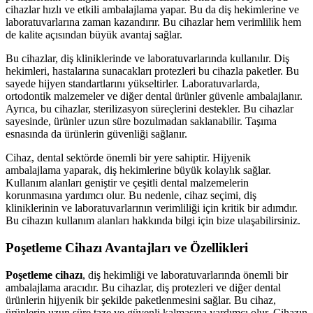
cihazlar hızlı ve etkili ambalajlama yapar. Bu da diş hekimlerine ve
laboratuvarlarına zaman kazandırır. Bu cihazlar hem verimlilik hem
de kalite açısından büyük avantaj sağlar.
Bu cihazlar, diş kliniklerinde ve laboratuvarlarında kullanılır. Diş
hekimleri, hastalarına sunacakları protezleri bu cihazla paketler. Bu
sayede hijyen standartlarını yükseltirler. Laboratuvarlarda,
ortodontik malzemeler ve diğer dental ürünler güvenle ambalajlanır.
Ayrıca, bu cihazlar, sterilizasyon süreçlerini destekler. Bu cihazlar
sayesinde, ürünler uzun süre bozulmadan saklanabilir. Taşıma
esnasında da ürünlerin güvenliği sağlanır.
Cihaz, dental sektörde önemli bir yere sahiptir. Hijyenik
ambalajlama yaparak, diş hekimlerine büyük kolaylık sağlar.
Kullanım alanları geniştir ve çeşitli dental malzemelerin
korunmasına yardımcı olur. Bu nedenle, cihaz seçimi, diş
kliniklerinin ve laboratuvarlarının verimliliği için kritik bir adımdır.
Bu cihazın kullanım alanları hakkında bilgi için bize ulaşabilirsiniz.
Poşetleme Cihazı Avantajları ve Özellikleri
Poşetleme cihazı
, diş hekimliği ve laboratuvarlarında önemli bir
ambalajlama aracıdır. Bu cihazlar, diş protezleri ve diğer dental
ürünlerin hijyenik bir şekilde paketlenmesini sağlar. Bu cihaz,
ürünlerin uzun süre taze ve güvenli kalmasına yardımcı olur. Cihazın