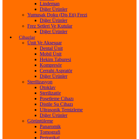
Lindeman
Diğer Ürünler
Yumuşak Doku (Diş Eti) Frezi
Diğer Ürünler
Frez Setleri Ve Kutular
Diğer Ürünler
Cihazlar
Ünit Ve Aksesuar
Dental Ünit
Mobil Ünit
Hekim Taburesi
Kompresör
Cerrahi Aspratör
Diğer Ürünler
Sterilizasyon
Otoklav
Sterilizatör
Poşetleme Cihazı
Distile Su Cihazı
Ultrasonik Temizleme
Diğer Ürünler
Görüntüleme
Panaromik
Tomografi
Periopikal