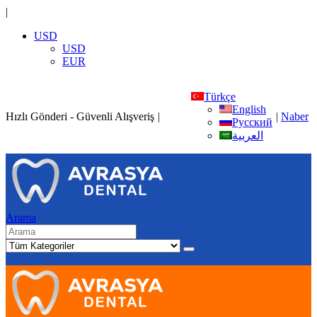
|
USD
USD
EUR
Türkçe
English
Hızlı Gönderi - Güvenli Alışveriş
|
|
Naber
Русский
العربية
Arama