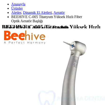
Anasayfa
Ürünler
Aletler
,
Dinamik El Aletleri
,
Aeratör
BEEHIVE C-005 Titanyum Yüksek Hızlı Fiber
Optik Aeratör Başlığı
BEEHIVE C-005 Titanyum Yüksek Hızlı
Fiber Optik Aeratör Başlığı