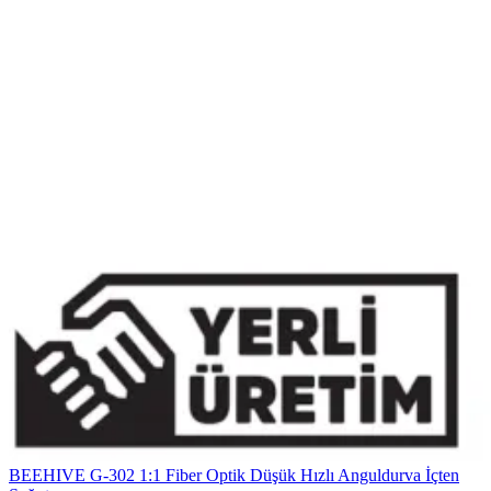
BEEHIVE G-302 1:1 Fiber Optik Düşük Hızlı Anguldurva İçten