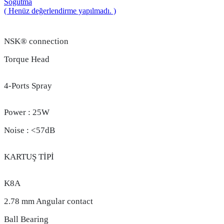
Soğutma
( Henüz değerlendirme yapılmadı. )
NSK® connection
Torque Head
4-Ports Spray
Power : 25W
Noise : <57dB
KARTUŞ TİPİ
K8A
2.78 mm Angular contact
Ball Bearing