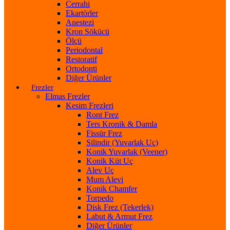
Cerrahi
Ekartörler
Anestezi
Kron Sökücü
Ölçü
Periodontal
Restoratif
Ortodonti
Diğer Ürünler
Frezler
Elmas Frezler
Kesim Frezleri
Ront Frez
Ters Kronik & Damla
Fissür Frez
Silindir (Yuvarlak Uç)
Konik Yuvarlak (Veener)
Konik Küt Uç
Alev Uç
Mum Alevi
Konik Chamfer
Torpedo
Disk Frez (Tekerlek)
Labut & Armut Frez
Diğer Ürünler