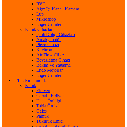
RVG
Ağız İçi Kanalı Kamera
Lup
Mikroskop
Diğer Ürünler
Klinik Cihazlar
Işınlı Dolgu Cihazları
Amalgamatör
Piezo Cihazı
Kavitron
Air Flow Cihazı
Beyazlatma Cihazı
Bakım Ve Yağlama
Endo Motorlar
Diğer Ürünler
Tek Kullanımlık
Klinik
Eldiven
Cerrahi Eldiven
Hasta Önlüğü
Tabla Örtüsü
Galoş
Pamuk
Tükürük Emici
Cerrahi Tükürük Emici