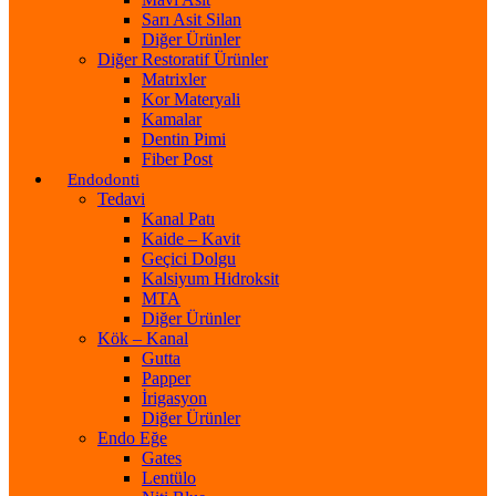
Sarı Asit Silan
Diğer Ürünler
Diğer Restoratif Ürünler
Matrixler
Kor Materyali
Kamalar
Dentin Pimi
Fiber Post
Endodonti
Tedavi
Kanal Patı
Kaide – Kavit
Geçici Dolgu
Kalsiyum Hidroksit
MTA
Diğer Ürünler
Kök – Kanal
Gutta
Papper
İrigasyon
Diğer Ürünler
Endo Eğe
Gates
Lentülo