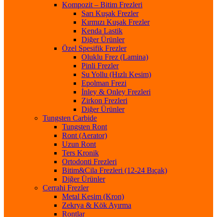
Kompozit – Bitim Frezleri
Sarı Kuşak Frezler
Kırmızı Kuşak Frezler
Kenda Lastik
Diğer Ürünler
Özel Spesifik Frezler
Oluklu Frez (Lamina)
Pinli Frezler
Su Yollu (Hızlı Kesim)
Epolman Frezi
İnley & Onley Frezleri
Zirkon Frezleri
Diğer Ürünler
Tungsten Carbide
Tungsten Ront
Ront (Aerator)
Uzun Ront
Ters Kronik
Ortodonti Frezleri
Bitim&Cila Frezleri (12-24 Bıçak)
Diğer Ürünler
Cerrahi Frezler
Metal Kesim (Kron)
Zekrya & Kök Ayırma
Rontlar