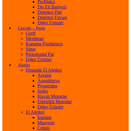
Profilaksi
Diş Eti Bariyeri
Detertraj Patı
Detertraj Fırçası
Diğer Ürünler
Cerrahi – Perio
Greft
Membran
Kanama Durdurucu
Sütur
Periodontal Pat
Diğer Ürünler
Aletler
Dinamik El Aletleri
Aeratör
Anguldurva
Piyasemen
Setler
Havalı Motorlar
Elektrikli Motorlar
Diğer Ürünler
El Aletleri
İmplant
Muayene
Çekim