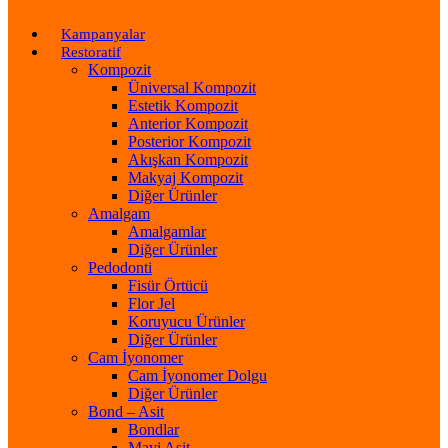
Kampanyalar
Restoratif
Kompozit
Üniversal Kompozit
Estetik Kompozit
Anterior Kompozit
Posterior Kompozit
Akışkan Kompozit
Makyaj Kompozit
Diğer Ürünler
Amalgam
Amalgamlar
Diğer Ürünler
Pedodonti
Fisür Örtücü
Flor Jel
Koruyucu Ürünler
Diğer Ürünler
Cam İyonomer
Cam İyonomer Dolgu
Diğer Ürünler
Bond – Asit
Bondlar
Mavi Asit