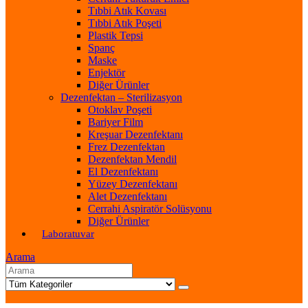
Tıbbi Atık Kovası
Tıbbi Atık Poşeti
Plastik Tepsi
Spanç
Maske
Enjektör
Diğer Ürünler
Dezenfektan – Sterilizasyon
Otoklav Poşeti
Bariyer Film
Kreşuar Dezenfektanı
Frez Dezenfektan
Dezenfektan Mendil
El Dezenfektanı
Yüzey Dezenfektanı
Alet Dezenfektanı
Cerrahi Aspiratör Solüsyonu
Diğer Ürünler
Laboratuvar
Arama