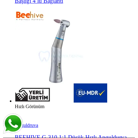
Başlığı 4 lü Bağlantı
Hızlı Görünüm
Anguldruva
BEEHIVE G-310 1:1 Düşük Hızlı Anguldurva