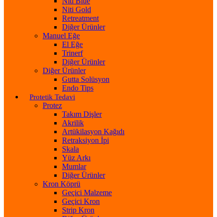
Niti Blue
Niti Gold
Retreatment
Diğer Ürünler
Manuel Eğe
El Eğe
Trinerf
Diğer Ürünler
Diğer Ürünler
Gutta Solüsyon
Endo Tips
Protetik Tedavi
Protez
Takım Dişler
Akrilik
Artükilasyon Kağıdı
Retraksiyon İpi
Skala
Yüz Arkı
Mumlar
Diğer Ürünler
Kron Köprü
Geçici Malzeme
Geçici Kron
Strip Kron