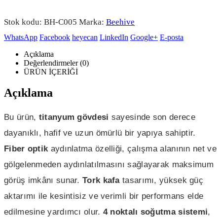
Stok kodu:
BH-C005
Marka:
Beehive
WhatsApp
Facebook
heyecan
LinkedIn
Google+
E-posta
Açıklama
Değerlendirmeler (0)
ÜRÜN İÇERİĞİ
Açıklama
Bu ürün,
titanyum gövdesi
sayesinde son derece
dayanıklı, hafif ve uzun ömürlü bir yapıya sahiptir.
Fiber optik
aydınlatma özelliği, çalışma alanının net ve
gölgelenmeden aydınlatılmasını sağlayarak maksimum
görüş imkânı sunar.
Tork kafa
tasarımı, yüksek güç
aktarımı ile kesintisiz ve verimli bir performans elde
edilmesine yardımcı olur.
4 noktalı soğutma sistemi
,