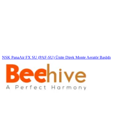
NSK PanaAir FX SU (PAF-SU) Ünite Direk Monte Aeratör Başlığı