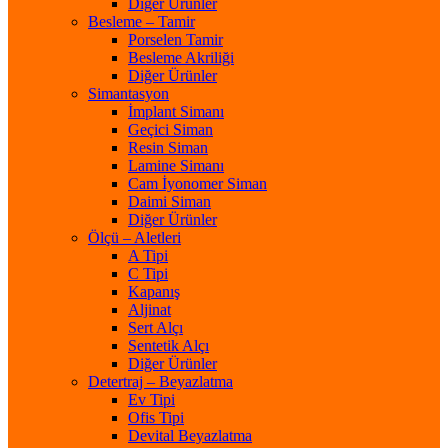
Diğer Ürünler
Besleme – Tamir
Porselen Tamir
Besleme Akriliği
Diğer Ürünler
Simantasyon
İmplant Simanı
Geçici Siman
Resin Siman
Lamine Simanı
Cam İyonomer Siman
Daimi Siman
Diğer Ürünler
Ölçü – Aletleri
A Tipi
C Tipi
Kapanış
Aljinat
Sert Alçı
Sentetik Alçı
Diğer Ürünler
Detertraj – Beyazlatma
Ev Tipi
Ofis Tipi
Devital Beyazlatma