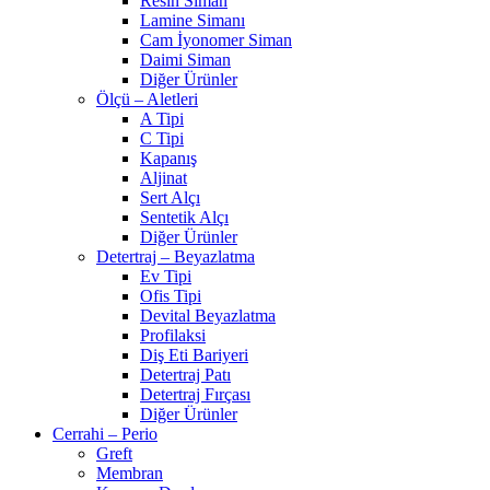
Resin Siman
Lamine Simanı
Cam İyonomer Siman
Daimi Siman
Diğer Ürünler
Ölçü – Aletleri
A Tipi
C Tipi
Kapanış
Aljinat
Sert Alçı
Sentetik Alçı
Diğer Ürünler
Detertraj – Beyazlatma
Ev Tipi
Ofis Tipi
Devital Beyazlatma
Profilaksi
Diş Eti Bariyeri
Detertraj Patı
Detertraj Fırçası
Diğer Ürünler
Cerrahi – Perio
Greft
Membran