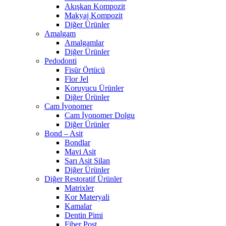
Akışkan Kompozit
Makyaj Kompozit
Diğer Ürünler
Amalgam
Amalgamlar
Diğer Ürünler
Pedodonti
Fisür Örtücü
Flor Jel
Koruyucu Ürünler
Diğer Ürünler
Cam İyonomer
Cam İyonomer Dolgu
Diğer Ürünler
Bond – Asit
Bondlar
Mavi Asit
Sarı Asit Silan
Diğer Ürünler
Diğer Restoratif Ürünler
Matrixler
Kor Materyali
Kamalar
Dentin Pimi
Fiber Post