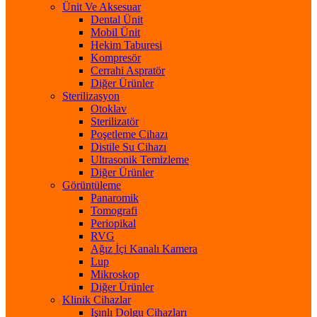
Ünit Ve Aksesuar
Dental Ünit
Mobil Ünit
Hekim Taburesi
Kompresör
Cerrahi Aspratör
Diğer Ürünler
Sterilizasyon
Otoklav
Sterilizatör
Poşetleme Cihazı
Distile Su Cihazı
Ultrasonik Temizleme
Diğer Ürünler
Görüntüleme
Panaromik
Tomografi
Periopikal
RVG
Ağız İçi Kanalı Kamera
Lup
Mikroskop
Diğer Ürünler
Klinik Cihazlar
Işınlı Dolgu Cihazları