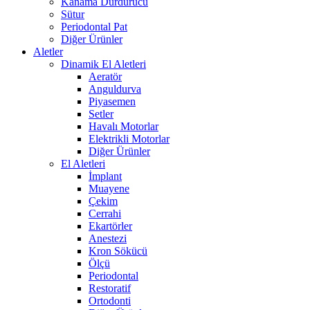
Kanama Durdurucu
Sütur
Periodontal Pat
Diğer Ürünler
Aletler
Dinamik El Aletleri
Aeratör
Anguldurva
Piyasemen
Setler
Havalı Motorlar
Elektrikli Motorlar
Diğer Ürünler
El Aletleri
İmplant
Muayene
Çekim
Cerrahi
Ekartörler
Anestezi
Kron Sökücü
Ölçü
Periodontal
Restoratif
Ortodonti