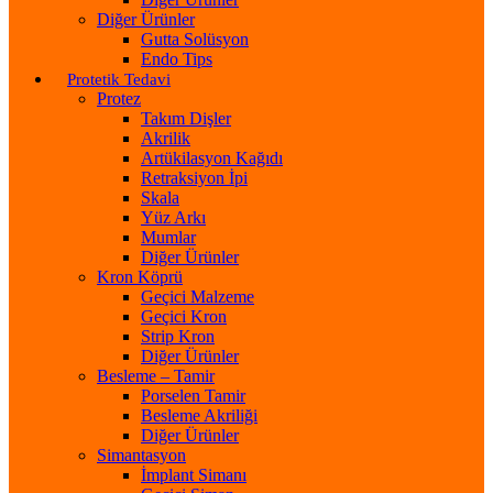
Diğer Ürünler
Gutta Solüsyon
Endo Tips
Protetik Tedavi
Protez
Takım Dişler
Akrilik
Artükilasyon Kağıdı
Retraksiyon İpi
Skala
Yüz Arkı
Mumlar
Diğer Ürünler
Kron Köprü
Geçici Malzeme
Geçici Kron
Strip Kron
Diğer Ürünler
Besleme – Tamir
Porselen Tamir
Besleme Akriliği
Diğer Ürünler
Simantasyon
İmplant Simanı