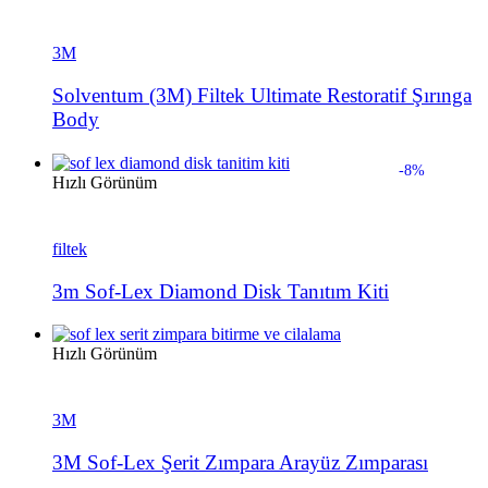
3M
Solventum (3M) Filtek Ultimate Restoratif Şırınga
Body
-8%
Hızlı Görünüm
filtek
3m Sof-Lex Diamond Disk Tanıtım Kiti
Hızlı Görünüm
3M
3M Sof-Lex Şerit Zımpara Arayüz Zımparası