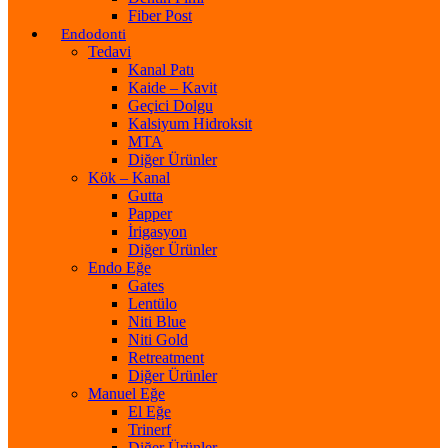
Fiber Post
Endodonti
Tedavi
Kanal Patı
Kaide – Kavit
Geçici Dolgu
Kalsiyum Hidroksit
MTA
Diğer Ürünler
Kök – Kanal
Gutta
Papper
İrigasyon
Diğer Ürünler
Endo Eğe
Gates
Lentülo
Niti Blue
Niti Gold
Retreatment
Diğer Ürünler
Manuel Eğe
El Eğe
Trinerf
Diğer Ürünler