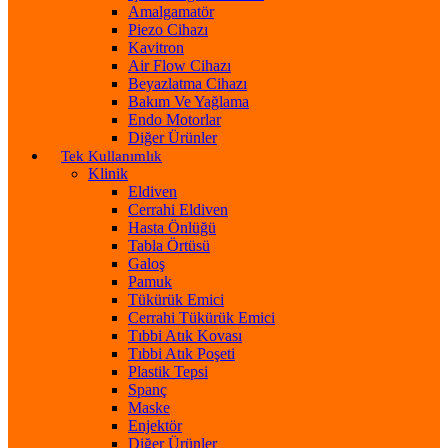
Amalgamatör
Piezo Cihazı
Kavitron
Air Flow Cihazı
Beyazlatma Cihazı
Bakım Ve Yağlama
Endo Motorlar
Diğer Ürünler
Tek Kullanımlık
Klinik
Eldiven
Cerrahi Eldiven
Hasta Önlüğü
Tabla Örtüsü
Galoş
Pamuk
Tükürük Emici
Cerrahi Tükürük Emici
Tıbbi Atık Kovası
Tıbbi Atık Poşeti
Plastik Tepsi
Spanç
Maske
Enjektör
Diğer Ürünler