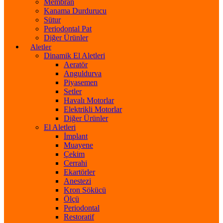
Membran
Kanama Durdurucu
Sütur
Periodontal Pat
Diğer Ürünler
Aletler
Dinamik El Aletleri
Aeratör
Anguldurva
Piyasemen
Setler
Havalı Motorlar
Elektrikli Motorlar
Diğer Ürünler
El Aletleri
İmplant
Muayene
Çekim
Cerrahi
Ekartörler
Anestezi
Kron Sökücü
Ölçü
Periodontal
Restoratif