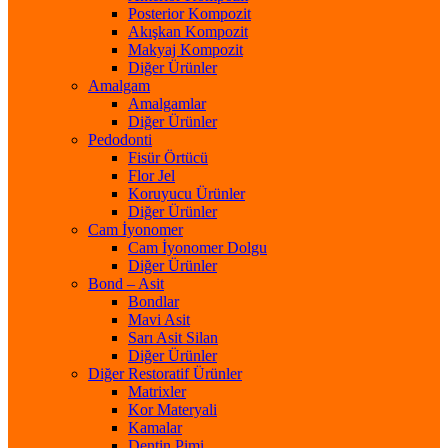
Posterior Kompozit
Akışkan Kompozit
Makyaj Kompozit
Diğer Ürünler
Amalgam
Amalgamlar
Diğer Ürünler
Pedodonti
Fisür Örtücü
Flor Jel
Koruyucu Ürünler
Diğer Ürünler
Cam İyonomer
Cam İyonomer Dolgu
Diğer Ürünler
Bond – Asit
Bondlar
Mavi Asit
Sarı Asit Silan
Diğer Ürünler
Diğer Restoratif Ürünler
Matrixler
Kor Materyali
Kamalar
Dentin Pimi