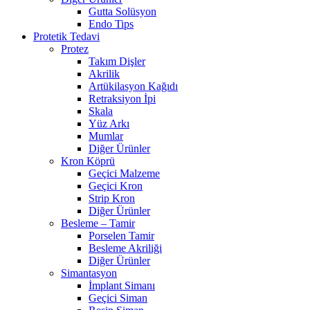
Gutta Solüsyon
Endo Tips
Protetik Tedavi
Protez
Takım Dişler
Akrilik
Artükilasyon Kağıdı
Retraksiyon İpi
Skala
Yüz Arkı
Mumlar
Diğer Ürünler
Kron Köprü
Geçici Malzeme
Geçici Kron
Strip Kron
Diğer Ürünler
Besleme – Tamir
Porselen Tamir
Besleme Akriliği
Diğer Ürünler
Simantasyon
İmplant Simanı
Geçici Siman