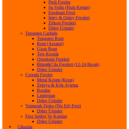
Pinli Frezler
Su Yollu (Hızlı Kesim)
Epolman Frezi
İnley & Onley Frezleri
Zirkon Frezleri
Diğer Ürünler
Tungsten Carbide
Tungsten Ront
Ront (Aerator)
Uzun Ront
Ters Kronik
Ortodonti Frezleri
Bitim&Cila Frezleri (12-24 Bıçak)
Diğer Ürünler
Cerrahi Frezler
Metal Kesim (Kron)
Zekrya & Kök Ayırma
Rontlar
Lindeman
Diğer Ürünler
Yumuşak Doku (Diş Eti) Frezi
Diğer Ürünler
Frez Setleri Ve Kutular
Diğer Ürünler
Cihazlar