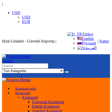
|
USD
USD
EUR
Türkçe
English
Hızlı Gönderi - Güvenli Alışveriş
|
|
Naber
Русский
العربية
Arama
Kampanyalar
Restoratif
Kompozit
Üniversal Kompozit
Estetik Kompozit
Anterior Kompozit