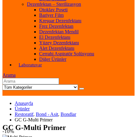
Dezenfektan – Sterilizasyon
Otoklav Poşeti
Bariyer Film
Kreşuar Dezenfektanı
Frez Dezenfektan
Dezenfektan Mendil
El Dezenfektanı
Yüzey Dezenfektanı
Alet Dezenfektanı
Cerrahi Aspiratör Solüsyonu
Diğer Ürünler
Laboratuvar
Arama
Anasayfa
Ürünler
Restoratif
,
Bond - Asit
,
Bondlar
GC G-Multi Primer
GC G-Multi Primer
-10%