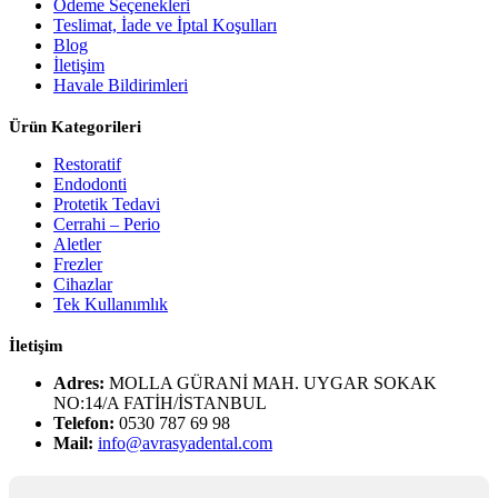
Ödeme Seçenekleri
Teslimat, İade ve İptal Koşulları
Blog
İletişim
Havale Bildirimleri
Ürün Kategorileri
Restoratif
Endodonti
Protetik Tedavi
Cerrahi – Perio
Aletler
Frezler
Cihazlar
Tek Kullanımlık
İletişim
Adres:
MOLLA GÜRANİ MAH. UYGAR SOKAK
NO:14/A FATİH/İSTANBUL
Telefon:
0530 787 69 98
Mail:
info@avrasyadental.com