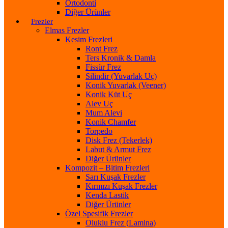
Ortodonti
Diğer Ürünler
Frezler
Elmas Frezler
Kesim Frezleri
Ront Frez
Ters Kronik & Damla
Fissür Frez
Silindir (Yuvarlak Uç)
Konik Yuvarlak (Veener)
Konik Küt Uç
Alev Uç
Mum Alevi
Konik Chamfer
Torpedo
Disk Frez (Tekerlek)
Labut & Armut Frez
Diğer Ürünler
Kompozit – Bitim Frezleri
Sarı Kuşak Frezler
Kırmızı Kuşak Frezler
Kenda Lastik
Diğer Ürünler
Özel Spesifik Frezler
Oluklu Frez (Lamina)