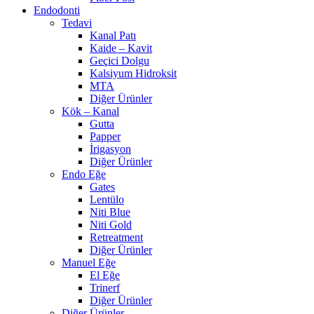
Endodonti
Tedavi
Kanal Patı
Kaide – Kavit
Geçici Dolgu
Kalsiyum Hidroksit
MTA
Diğer Ürünler
Kök – Kanal
Gutta
Papper
İrigasyon
Diğer Ürünler
Endo Eğe
Gates
Lentülo
Niti Blue
Niti Gold
Retreatment
Diğer Ürünler
Manuel Eğe
El Eğe
Trinerf
Diğer Ürünler
Diğer Ürünler