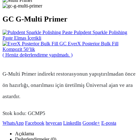
GC G-Multi Primer
Pulpdent Sparkle Polishing
Paste Elmas İçerikli
GC EverX Posterior Bulk Fill
Kompozit 50’lik
( Henüz değerlendirme yapılmadı. )
G-Multi Primer indirekt restorasyonun yapıştırılmadan önce
ön hazırlığı, onarılması için üretilmiş Üniversal ajan ve ara
astardır.
Stok kodu:
GCMP5
WhatsApp
Facebook
heyecan
LinkedIn
Google+
E-posta
Açıklama
Değerlendirmeler (0)