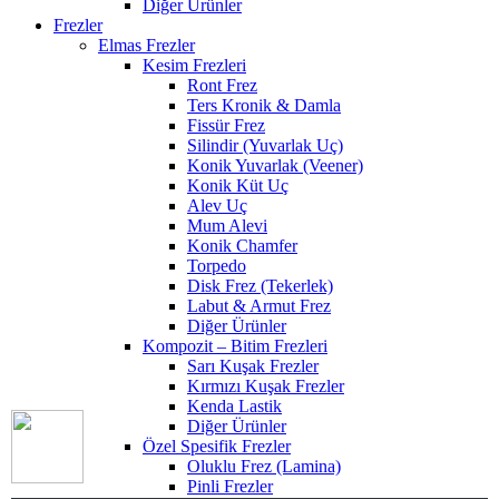
Diğer Ürünler
Frezler
Elmas Frezler
Kesim Frezleri
Ront Frez
Ters Kronik & Damla
Fissür Frez
Silindir (Yuvarlak Uç)
Konik Yuvarlak (Veener)
Konik Küt Uç
Alev Uç
Mum Alevi
Konik Chamfer
Torpedo
Disk Frez (Tekerlek)
Labut & Armut Frez
Diğer Ürünler
Kompozit – Bitim Frezleri
Sarı Kuşak Frezler
Kırmızı Kuşak Frezler
Kenda Lastik
Diğer Ürünler
Özel Spesifik Frezler
Oluklu Frez (Lamina)
Pinli Frezler