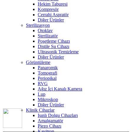
Hekim Taburesi
Kompresör
Cerrahi Aspratör
Diğer Ürünler
Sterilizasyon
Otoklav
Sterilizatör
Poşetleme Cihazı
Distile Su Cihazı
Ultrasonik Temizleme
Diğer Ürünler
Görüntüleme
Panaromik
Tomografi
Periopikal
RVG
Ağız İçi Kanalı Kamera
Lup
Mikroskop
Diğer Ürünler
Klinik Cihazlar
Işınlı Dolgu Cihazları
Amalgamatör
Piezo Cihazı
Kavitron