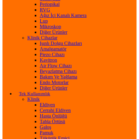
Periopikal
RVG
Ağız İçi Kanalı Kamera
Lup
Mikroskop
Diğer Ürünler
Klinik Cihazlar
Işınlı Dolgu Cihazları
Amalgamatör
Piezo Cihazı
Kavitron
Air Flow Cihazı
Beyazlatma Cihazı
Bakım Ve Yağlama
Endo Motorlar
Diğer Ürünler
Tek Kullanımlık
Klinik
Eldiven
Cerrahi Eldiven
Hasta Önlüğü
Tabla Örtüsü
Galoş
Pamuk
Tükürük Emici