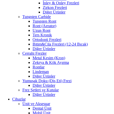
İnley & Onley Frezleri
Zirkon Frezleri
Diğer Ürünler
Tungsten Carbide
Tungsten Ront
Ront (Aerator)
Uzun Ront
Ters Kronik
Ortodonti Frezleri
Bitim&Cila Frezleri (12-24 Bıçak)
Diğer Ürünler
Cerrahi Frezler
Metal Kesim (Kron)
Zekrya & Kök Ayırma
Rontlar
Lindeman
Diğer Ürünler
Yumuşak Doku (Diş Eti) Frezi
Diğer Ürünler
Frez Setleri ve Kutular
Diğer Ürünler
Cihazlar
Ünit ve Aksesuar
Dental Ünit
Mobil Ünit