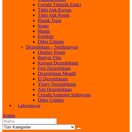
Cerrahi Tükürük Emici
Tıbbi Atık Kovası
Tıbbi Atık Poşeti
Plastik Tepsi
Spanç
Maske
Enjektör
Diğer Ürünler
Dezenfektan – Sterilizasyon
Otoklav Poşeti
Bariyer Film
Kreşuar Dezenfektanı
Frez Dezenfektan
Dezenfektan Mendil
El Dezenfektanı
Yüzey Dezenfektanı
Alet Dezenfektanı
Cerrahi Aspiratör Solüsyonu
Diğer Ürünler
Laboratuvar
Arama