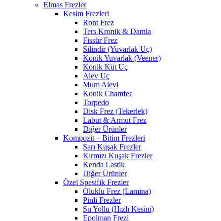
Elmas Frezler
Kesim Frezleri
Ront Frez
Ters Kronik & Damla
Fissür Frez
Silindir (Yuvarlak Uç)
Konik Yuvarlak (Veener)
Konik Küt Uç
Alev Uç
Mum Alevi
Konik Chamfer
Torpedo
Disk Frez (Tekerlek)
Labut & Armut Frez
Diğer Ürünler
Kompozit – Bitim Frezleri
Sarı Kuşak Frezler
Kırmızı Kuşak Frezler
Kenda Lastik
Diğer Ürünler
Özel Spesifik Frezler
Oluklu Frez (Lamina)
Pinli Frezler
Su Yollu (Hızlı Kesim)
Epolman Frezi