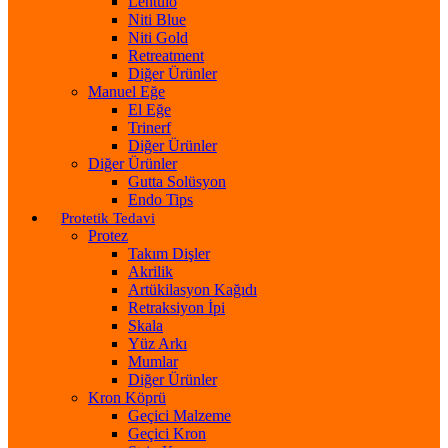
Lentülo
Niti Blue
Niti Gold
Retreatment
Diğer Ürünler
Manuel Eğe
El Eğe
Trinerf
Diğer Ürünler
Diğer Ürünler
Gutta Solüsyon
Endo Tips
Protetik Tedavi
Protez
Takım Dişler
Akrilik
Artükilasyon Kağıdı
Retraksiyon İpi
Skala
Yüz Arkı
Mumlar
Diğer Ürünler
Kron Köprü
Geçici Malzeme
Geçici Kron