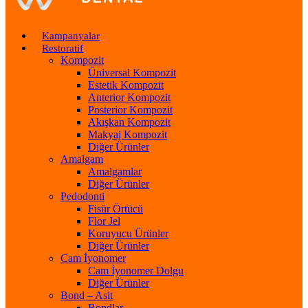
Kampanyalar
Restoratif
Kompozit
Üniversal Kompozit
Estetik Kompozit
Anterior Kompozit
Posterior Kompozit
Akışkan Kompozit
Makyaj Kompozit
Diğer Ürünler
Amalgam
Amalgamlar
Diğer Ürünler
Pedodonti
Fisür Örtücü
Flor Jel
Koruyucu Ürünler
Diğer Ürünler
Cam İyonomer
Cam İyonomer Dolgu
Diğer Ürünler
Bond – Asit
Bondlar