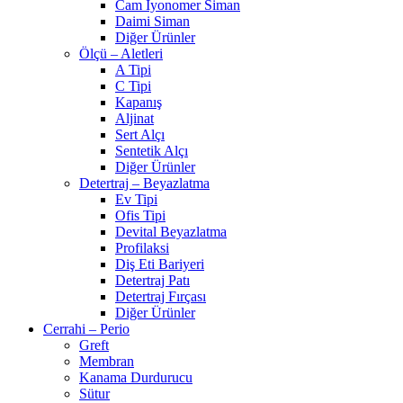
Cam İyonomer Siman
Daimi Siman
Diğer Ürünler
Ölçü – Aletleri
A Tipi
C Tipi
Kapanış
Aljinat
Sert Alçı
Sentetik Alçı
Diğer Ürünler
Detertraj – Beyazlatma
Ev Tipi
Ofis Tipi
Devital Beyazlatma
Profilaksi
Diş Eti Bariyeri
Detertraj Patı
Detertraj Fırçası
Diğer Ürünler
Cerrahi – Perio
Greft
Membran
Kanama Durdurucu
Sütur