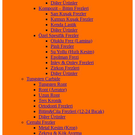
Diğer Ürünler
Kompozit – Bitim Frezleri
Sarı Kuşak Frezler
Kırmızı Kuşak Frezler
Kenda Lastik
Diğer Ürünler
Özel Spesifik Frezler
Oluklu Frez (Lamina)
Pinli Frezler
Su Yollu (Hızlı Kesim)
Epolman Frezi
İnley & Onley Frezleri
Zirkon Frezleri
Diğer Ürünler
Tungsten Carbide
Tungsten Ront
Ront (Aerator)
Uzun Ront
Ters Kronik
Ortodonti Frezleri
Bitim&Cila Frezleri (12-24 Bıçak)
Diğer Ürünler
Cerrahi Frezler
Metal Kesim (Kron)
Zekrya & Kök Ayırma