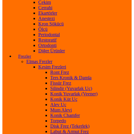
Çekim
Cerrahi
Ekartörler
Anestezi
Kron Sökücü
Ölçü
Periodontal
Restoratif
Ortodonti
Diğer Ürünler
Frezler
Elmas Frezler
Kesim Frezleri
Ront Frez
Ters Kronik & Damla
Fissür Frez
Silindir (Yuvarlak Uç)
Konik Yuvarlak (Veener)
Konik Küt Uç
Alev Uç
Mum Alevi
Konik Chamfer
Torpedo
Disk Frez (Tekerlek)
Labut & Armut Frez