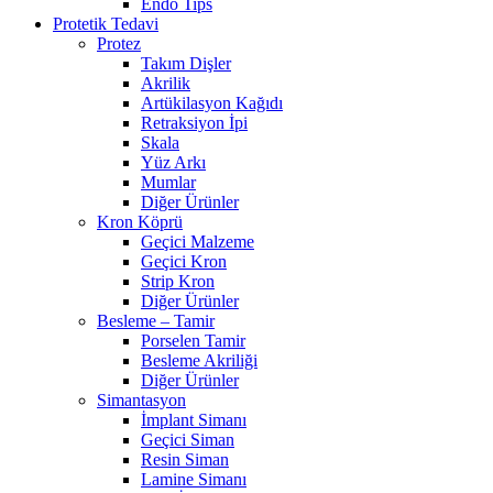
Endo Tips
Protetik Tedavi
Protez
Takım Dişler
Akrilik
Artükilasyon Kağıdı
Retraksiyon İpi
Skala
Yüz Arkı
Mumlar
Diğer Ürünler
Kron Köprü
Geçici Malzeme
Geçici Kron
Strip Kron
Diğer Ürünler
Besleme – Tamir
Porselen Tamir
Besleme Akriliği
Diğer Ürünler
Simantasyon
İmplant Simanı
Geçici Siman
Resin Siman
Lamine Simanı