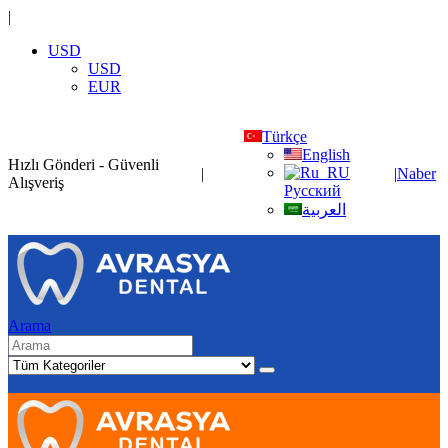
|
USD
USD
EUR
Türkçe
English
Hızlı Gönderi - Güvenli
|
|
Naber
Alışveriş
Русский
العربية
Arama