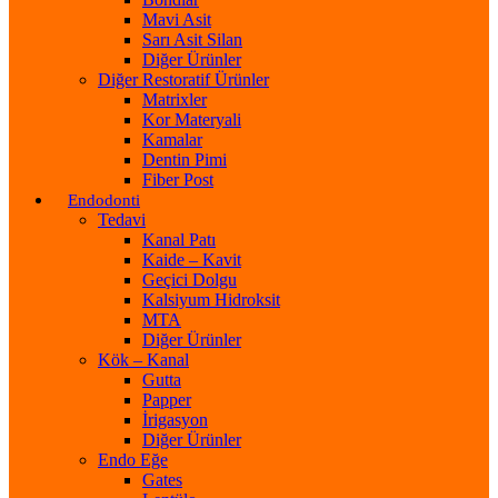
Mavi Asit
Sarı Asit Silan
Diğer Ürünler
Diğer Restoratif Ürünler
Matrixler
Kor Materyali
Kamalar
Dentin Pimi
Fiber Post
Endodonti
Tedavi
Kanal Patı
Kaide – Kavit
Geçici Dolgu
Kalsiyum Hidroksit
MTA
Diğer Ürünler
Kök – Kanal
Gutta
Papper
İrigasyon
Diğer Ürünler
Endo Eğe
Gates