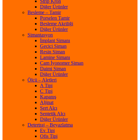
Strip Kron
Diğer Ürünler
Besleme – Tamir
Porselen Tamir
Besleme Akriliği
Diğer Ürünler
Simantasyon
İmplant Simanı
Geçici Siman
Resin Siman
Lamine Simanı
Cam İyonomer Siman
Daimi Siman
Diğer Ürünler
Ölçü – Aletleri
A Tipi
C Tipi
Kapanış
Aljinat
Sert Alçı
Sentetik Alçı
Diğer Ürünler
Detertraj – Beyazlatma
Ev Tipi
Ofis Tipi