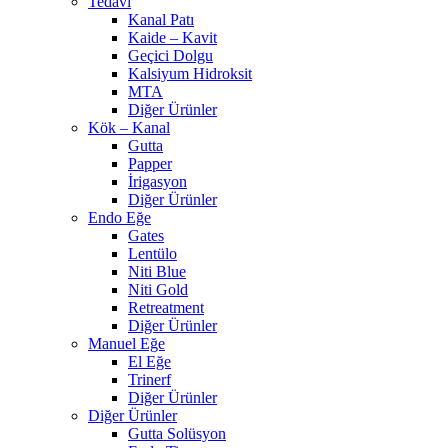
Tedavi
Kanal Patı
Kaide – Kavit
Geçici Dolgu
Kalsiyum Hidroksit
MTA
Diğer Ürünler
Kök – Kanal
Gutta
Papper
İrigasyon
Diğer Ürünler
Endo Eğe
Gates
Lentülo
Niti Blue
Niti Gold
Retreatment
Diğer Ürünler
Manuel Eğe
El Eğe
Trinerf
Diğer Ürünler
Diğer Ürünler
Gutta Solüsyon