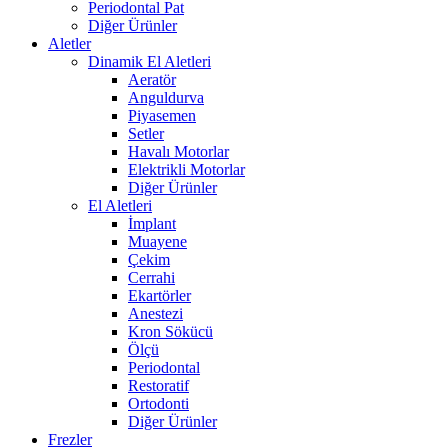
Periodontal Pat
Diğer Ürünler
Aletler
Dinamik El Aletleri
Aeratör
Anguldurva
Piyasemen
Setler
Havalı Motorlar
Elektrikli Motorlar
Diğer Ürünler
El Aletleri
İmplant
Muayene
Çekim
Cerrahi
Ekartörler
Anestezi
Kron Sökücü
Ölçü
Periodontal
Restoratif
Ortodonti
Diğer Ürünler
Frezler