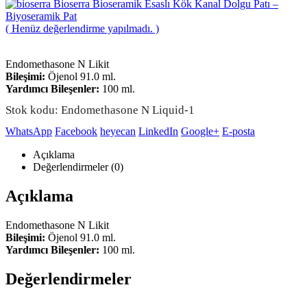
Bioserra Bioseramik Esaslı Kök Kanal Dolgu Patı –
Biyoseramik Pat
( Henüz değerlendirme yapılmadı. )
Endomethasone N Likit
Bileşimi:
Öjenol 91.0 ml.
Yardımcı Bileşenler:
100 ml.
Stok kodu:
Endomethasone N Liquid-1
WhatsApp
Facebook
heyecan
LinkedIn
Google+
E-posta
Açıklama
Değerlendirmeler (0)
Açıklama
Endomethasone N Likit
Bileşimi:
Öjenol 91.0 ml.
Yardımcı Bileşenler:
100 ml.
Değerlendirmeler