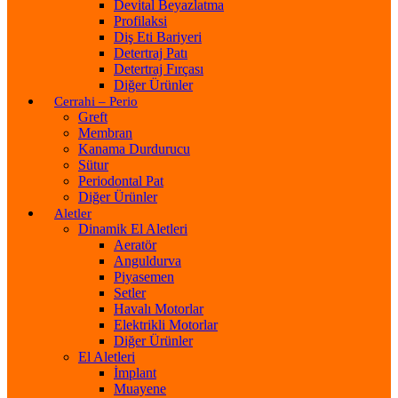
Devital Beyazlatma
Profilaksi
Diş Eti Bariyeri
Detertraj Patı
Detertraj Fırçası
Diğer Ürünler
Cerrahi – Perio
Greft
Membran
Kanama Durdurucu
Sütur
Periodontal Pat
Diğer Ürünler
Aletler
Dinamik El Aletleri
Aeratör
Anguldurva
Piyasemen
Setler
Havalı Motorlar
Elektrikli Motorlar
Diğer Ürünler
El Aletleri
İmplant
Muayene