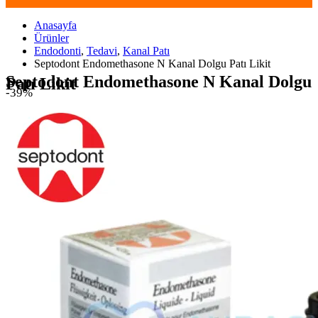
Anasayfa
Ürünler
Endodonti
,
Tedavi
,
Kanal Patı
Septodont Endomethasone N Kanal Dolgu Patı Likit
Septodont Endomethasone N Kanal Dolgu
Patı Likit
-39%