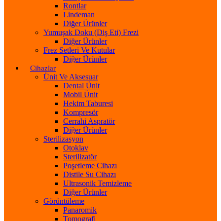
Rontlar
Lindeman
Diğer Ürünler
Yumuşak Doku (Diş Eti) Frezi
Diğer Ürünler
Frez Setleri Ve Kutular
Diğer Ürünler
Cihazlar
Ünit Ve Aksesuar
Dental Ünit
Mobil Ünit
Hekim Taburesi
Kompresör
Cerrahi Aspratör
Diğer Ürünler
Sterilizasyon
Otoklav
Sterilizatör
Poşetleme Cihazı
Distile Su Cihazı
Ultrasonik Temizleme
Diğer Ürünler
Görüntüleme
Panaromik
Tomografi