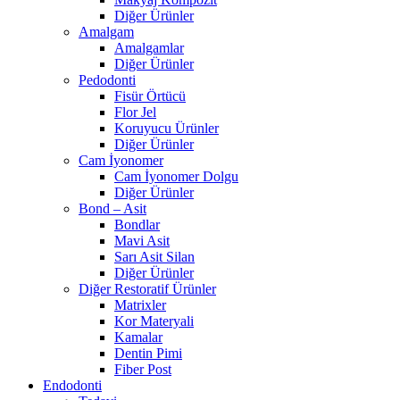
Diğer Ürünler
Amalgam
Amalgamlar
Diğer Ürünler
Pedodonti
Fisür Örtücü
Flor Jel
Koruyucu Ürünler
Diğer Ürünler
Cam İyonomer
Cam İyonomer Dolgu
Diğer Ürünler
Bond – Asit
Bondlar
Mavi Asit
Sarı Asit Silan
Diğer Ürünler
Diğer Restoratif Ürünler
Matrixler
Kor Materyali
Kamalar
Dentin Pimi
Fiber Post
Endodonti