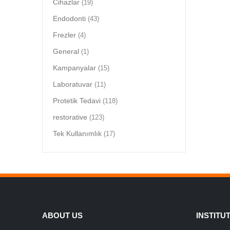
Cihazlar
(19)
Endodonti
(43)
Frezler
(4)
General
(1)
Kampanyalar
(15)
Laboratuvar
(11)
Protetik Tedavi
(118)
restorative
(123)
Tek Kullanımlık
(17)
ABOUT US
INSTITU