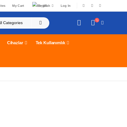
ites
My Cart
English
Log In
|
Cihazlar
Tek Kullanımlık