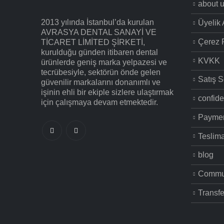
about 
2013 yılında İstanbul’da kurulan
Üyelik
AVRASYA DENTAL SANAYİ VE
Çerez P
TİCARET LİMİTED ŞİRKETİ,
kurulduğu günden itibaren dental
KVKK
ürünlerde geniş marka yelpazesi ve
tecrübesiyle, sektörün önde gelen
Satış S
güvenilir markalarını donanımlı ve
işinin ehli bir ekiple sizlere ulaştırmak
confide
için çalışmaya devam etmektedir.
Paymen
Teslima
blog
Commun
Transfe