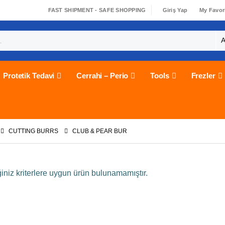
FAST SHIPMENT - SAFE SHOPPING
Giriş Yap
My Favor
|
Protetik Tedavi
Cerrahi – Perio
Tools
Frezler
CUTTING BURRS
CLUB & PEAR BUR
iniz kriterlere uygun ürün bulunamamıştır.