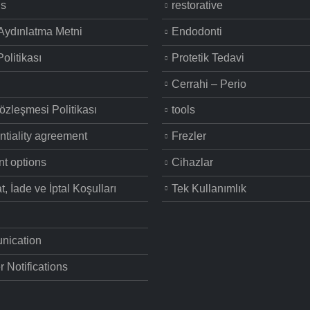
us
restorative
 Aydınlatma Metni
Endodonti
olitikası
Protetik Tedavi
Cerrahi – Perio
özleşmesi Politikası
tools
ntiality agreement
Frezler
t options
Cihazlar
t, İade ve İptal Koşulları
Tek Kullanımlık
ication
r Notifications