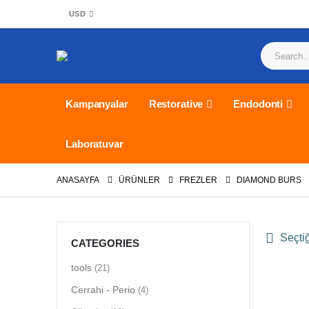
USD
Kampanyalar
Restorative
Endodonti
Laboratuvar
ANASAYFA
ÜRÜNLER
FREZLER
DIAMOND BURS
Seçtiğ
CATEGORIES
tools
(21)
Cerrahi - Perio
(4)